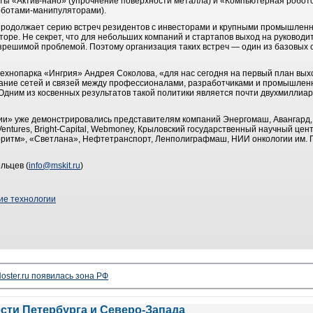
ы «Актив-нано» (упрочнение поверхности металла) и «Компьютерная робото
оботами-манипуляторами).
 продолжает серию встреч резидентов с инвесторами и крупными промышлен
торе. Не секрет, что для небольших компаний и стартапов выход на руководи
азрешимой проблемой. Поэтому организация таких встреч — один из базовых
технопарка «Ингрия» Андрея Соколова, «для нас сегодня на первый план вых
вание сетей и связей между профессионалами, разработчиками и промышлен
 Одним из косвенных результатов такой политики является почти двухмиллиа
ии» уже демонстрировались представителям компаний Энергомаш, Авангард, Т
 Ventures, Bright-Capital, Webmoney, Крыловский государственный научный це
ритм», «Светлана», Нефтетранспорт, Ленполиграфмаш, НИИ онкологии им. П
льцев (
info@mskit.ru
)
ие технологии
oster.ru появилась зона РФ
ости Петербурга и Северо-Запада