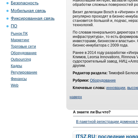
Наибольший интерес вызвали проект
Безопасность
обработки сложных поверхностей р
Мобильная связь
Визит делегации Bosch в «Ингрию»
регулярно проходят в бизнес-инкуба
Фиксированная связь
становится большой и, подчас, нер
технологий.
ПО
По словам генерального директора 
Рынок ПК
инфраструктура», то есть формиро
Маркетинг
инвесторами, бизнесом и властью».
бизнес-инкубатора с 2009 года.
Торговые сети
Ранее в 2014 году разработки «Ингр
Оборудование
Климов, Leorsa Innovations, Rinnova
Outsourcing
судостроительный завод, НИЦ «Алго
другим.
Кадры
Регулирование
Редактор раздела:
Тимофей Белосе
Финансы
Рубрики:
Оборудование
Web
Ключевые слова:
инновации
,
высок
наверх
А знаете ли Вы что?
В пакетной регистрации доменов H
ITSZ.RU: последние нов