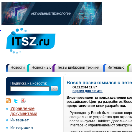
Новости
Новости 2.0
Тесты цифровой техники
Интервью
Bosch познакомился с пет
Подписка на новости:
06.11.2014 11:57
версия для печати
Вице-президенты подразделения кор
российского Центра разработок Bosc
представили им свои разработки.
Управление
документами
Руководству Bosch был показан шир
специальные устройства для окраск
Интернет
после инсульта Habilect. Довольно
Interface) с управлением от электри
Интеграция