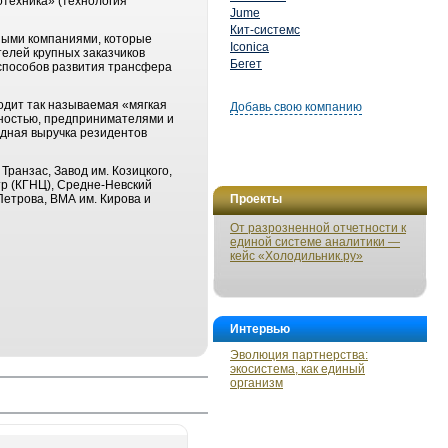
техника» (технология
Jume
Кит-системс
ными компаниями, которые
Iconica
телей крупных заказчиков
Бегет
 способов развития трансфера
одит так называемая «мягкая
Добавь свою компанию
ностью, предпринимателями и
рдная выручка резидентов
ранзас, Завод им. Козицкого,
нтр (КГНЦ), Средне-Невский
етрова, ВМА им. Кирова и
Проекты
От разрозненной отчетности к
единой системе аналитики —
кейс «Холодильник.ру»
Интервью
Эволюция партнерства:
экосистема, как единый
организм