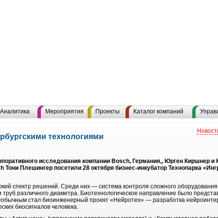
Аналитика
Мероприятия
Проекты
Каталог компаний
Управ
Новост
ербургскими технологиями
поративного исследования компании Bosch, Германия,, Юрген Киршнер и 
h Тони Плешингер посетили 28 октября бизнес-инкубатор Технопарка «Инг
окий спектр решений. Среди них — система контроля сложного оборудования,
и труб различного диаметра. Биотехнологическое направление было предст
 необычным стал биоинженерный проект «Нейротех» — разработка нейроинт
ческих биосигналов человека.