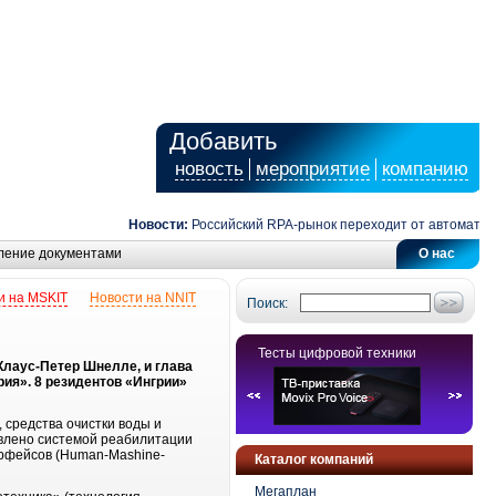
Добавить
новость
мероприятие
компанию
Новости:
Российский RPA-рынок переходит от автоматизаци
ление документами
О нас
и на MSKIT
Новости на NNIT
Поиск:
Тесты цифровой техники
Клаус-Петер Шнелле, и глава
рия». 8 резидентов «Ингрии»
 средства очистки воды и
авлено системой реабилитации
ерфейсов (Human-Mashine-
Каталог компаний
Мегаплан