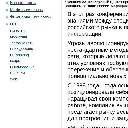
Компания «Антивирусный Центр» про
Безопасность
Западном регионе России. Мероприят
Мобильная связь
В этот раз конференц
Фиксированная связь
знаниями между специ
ПО
российского рынка в
Рынок ПК
информации.
Маркетинг
Угрозы эволюциониру
Торговые сети
нестандартные методы
Оборудование
Outsourcing
сети, которые делают
Кадры
этих условиях требую
Регулирование
опережение и обеспеч
Финансы
принципиально новых 
Web
С 1998 года - года о
позиционировала себя,
наращивая свои компе
работе, компания выш
предлагает рынку вес
для построения и защ
«Мы быстро отслежив