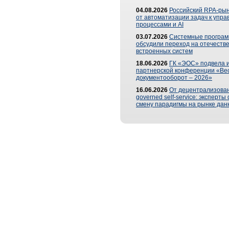
04.08.2026
Российский RPA-рын
от автоматизации задач к упр
процессами и AI
03.07.2026
Системные програ
обсудили переход на отечеств
встроенных систем
18.06.2026
ГК «ЭОС» подвела и
партнерской конференции «Ве
документооборот – 2026»
16.06.2026
От децентрализован
governed self-service: эксперт
смену парадигмы на рынке дан