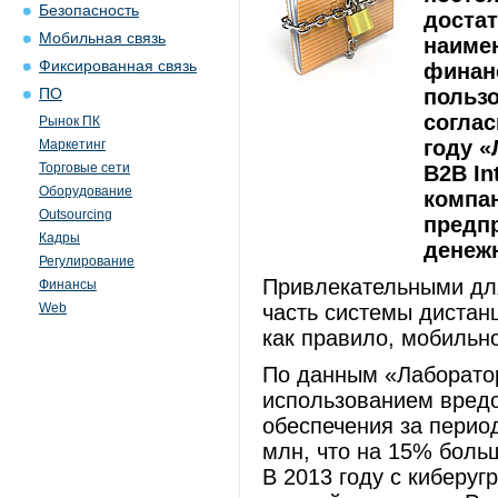
Безопасность
доста
Мобильная связь
наиме
Фиксированная связь
финан
пользо
ПО
соглас
Рынок ПК
году «
Маркетинг
Торговые сети
B2B In
Оборудование
компан
Outsourcing
предп
Кадры
денеж
Регулирование
Привлекательными дл
Финансы
Web
часть системы дистан
как правило, мобильн
По данным «Лаборатор
использованием вредо
обеспечения за период
млн, что на 15% боль
В 2013 году с киберу