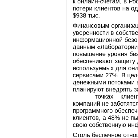
к онлайн-счетам, в Р
потери клиентов на од
$938 тыс.
Финансовым организац
уверенности в собстве
информационной безо
данным «Лаборатории 
повышение уровня без
обеспечивают защиту 
используемых для онл
сервисами 27%. В цел
денежными потоками в
планируют внедрять з
точках – клиентски
компаний не заботятс
программного обеспеч
клиентов, а 48% не п
свою собственную ин
Столь беспечное отно