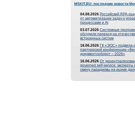
MSKIT.RU: последние новости Мо
04.08.2026
Российский RPA-рын
от автоматизации задач к упр
процессами и AI
03.07.2026
Системные програ
обсудили переход на отечеств
встроенных систем
18.06.2026
ГК «ЭОС» подвела и
партнерской конференции «Ве
документооборот – 2026»
16.06.2026
От децентрализован
governed self-service: эксперт
смену парадигмы на рынке дан