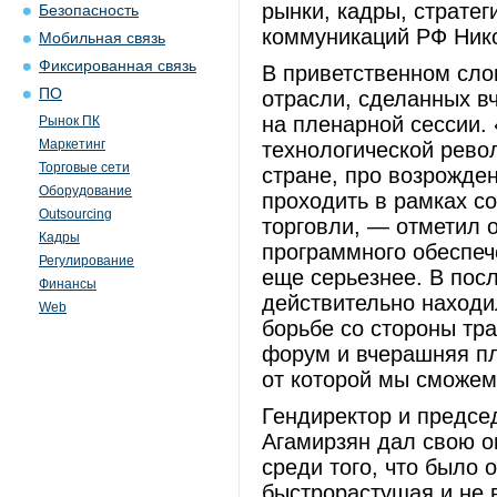
рынки, кадры, страте
Безопасность
коммуникаций РФ Ник
Мобильная связь
Фиксированная связь
В приветственном сло
ПО
отрасли, сделанных 
на пленарной сессии.
Рынок ПК
Маркетинг
технологической рево
Торговые сети
стране, про возрожде
Оборудование
проходить в рамках с
Outsourcing
торговли, — отметил 
Кадры
программного обеспеч
Регулирование
еще серьезнее. В пос
Финансы
действительно находи
Web
борьбе со стороны тр
форум и вчерашняя пл
от которой мы сможем
Гендиректор и предс
Агамирзян дал свою о
среди того, что было 
быстрорастущая и не 