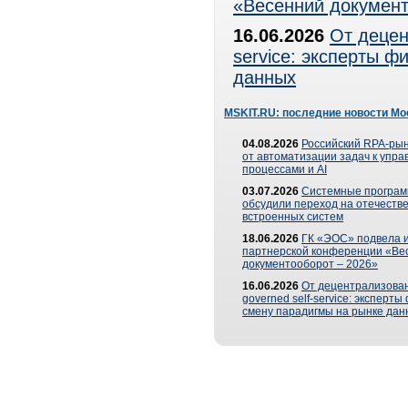
«Весенний документ
16.06.2026
От децен
service: эксперты 
данных
MSKIT.RU: последние новости Мо
04.08.2026
Российский RPA-рын
от автоматизации задач к упр
процессами и AI
03.07.2026
Системные програ
обсудили переход на отечеств
встроенных систем
18.06.2026
ГК «ЭОС» подвела и
партнерской конференции «Ве
документооборот – 2026»
16.06.2026
От децентрализован
governed self-service: эксперт
смену парадигмы на рынке дан