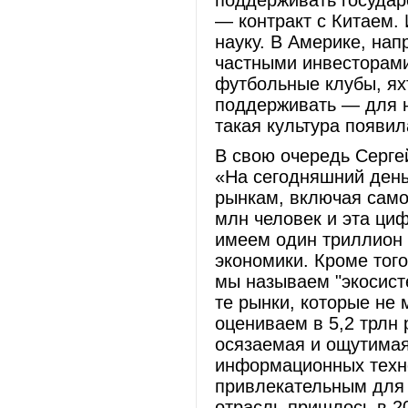
поддерживать государ
— контракт с Китаем.
науку. В Америке, на
частными инвесторами
футбольные клубы, ях
поддерживать — для н
такая культура появил
В свою очередь Серге
«На сегодняшний день
рынкам, включая само
млн человек и эта ци
имеем один триллион р
экономики. Кроме тог
мы называем "экосист
те рынки, которые не 
оцениваем в 5,2 трлн 
осязаемая и ощутимая
информационных техн
привлекательным для 
отрасль пришлось в 2