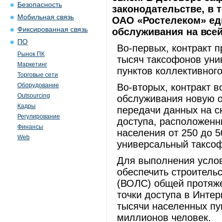
Безопасность
законодательстве, в т
Мобильная связь
ОАО «Ростелеком» ед
Фиксированная связь
обслуживания на всей
ПО
Во-первых, контракт 
Рынок ПК
тысяч таксофонов уни
Маркетинг
пунктов коллективного
Торговые сети
Оборудование
Во-вторых, контракт в
Outsourcing
обслуживания новую о
Кадры
передачи данных на ск
Регулирование
доступа, расположенн
Финансы
населения от 250 до 5
Web
универсальный таксо
Для выполнения услов
обеспечить строитель
(ВОЛС) общей протяже
точки доступа в Инте
тысячи населенных пу
миллионов человек.