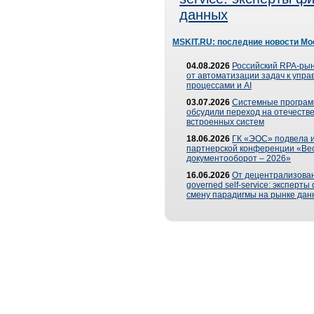
данных
MSKIT.RU: последние новости Мо
04.08.2026
Российский RPA-рын
от автоматизации задач к упр
процессами и AI
03.07.2026
Системные програ
обсудили переход на отечеств
встроенных систем
18.06.2026
ГК «ЭОС» подвела и
партнерской конференции «Ве
документооборот – 2026»
16.06.2026
От децентрализован
governed self-service: эксперт
смену парадигмы на рынке дан