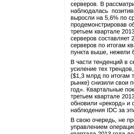
серверов. В рассматр
наблюдалась позитивн
выросли на 5,6% по с
продемонстрировав об
третьем квартале 2013
серверов составляет 
серверов по итогам кв
пункта выше, нежели 
В части тенденций в 
усиление тех трендов
($1,3 млрд по итогам 
рынке) снизили свои п
год». Квартальные пок
третьем квартале 201
обновили «рекорд» и 
наблюдения IDC за э
В свою очередь, не п
управлением операцио
квартала 2013 года д