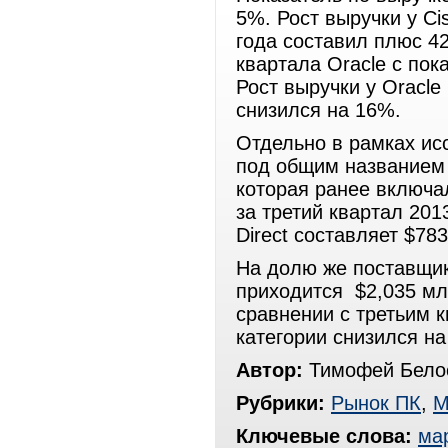
5%. Рост выручки у Ci
года составил плюс 4
квартала Oracle с пок
Рост выручки у Oracle
снизился на 16%.
Отдельно в рамках ис
под общим названием «
которая ранее включа
за третий квартал 201
Direct составляет $78
На долю же поставщик
приходится $2,035 мл
сравнении с третьим к
категории снизился на
Автор:
Тимофей Белос
Рубрики:
Рынок ПК
,
М
Ключевые слова:
ма