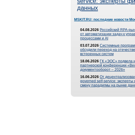
service: эксперты 
данных
MSKIT.RU: последние новости Мо
04.08.2026
Российский RPA-рын
от автоматизации задач к упр
процессами и AI
03.07.2026
Системные програ
обсудили переход на отечеств
встроенных систем
18.06.2026
ГК «ЭОС» подвела и
партнерской конференции «Ве
документооборот – 2026»
16.06.2026
От децентрализован
governed self-service: эксперт
смену парадигмы на рынке дан