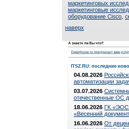
маркетинговых иссле
маркетинговые иссле
оборудование Cisco
,
с
наверх
А знаете ли Вы что?
DataHouse.ru предлагает вам услу
ITSZ.RU: последние нов
04.08.2026
Российск
автоматизации зада
03.07.2026
Системны
отечественные ОС д
18.06.2026
ГК «ЭОС»
«Весенний документ
16.06.2026
От децен