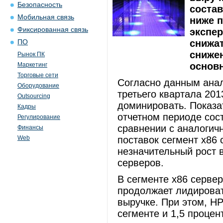
Безопасность
состав
Мобильная связь
ниже п
Фиксированная связь
экспер
снижат
ПО
снижен
Рынок ПК
основ
Маркетинг
Торговые сети
Согласно данным анал
Оборудование
третьего квартала 201
Outsourcing
доминировать. Показа
Кадры
отчетном периоде сос
Регулирование
сравнении с аналогич
Финансы
Web
поставок сегмент x86
незначительный рост в
серверов.
В сегменте x86 сервер
продолжает лидироват
выручке. При этом, H
сегменте и 1,5 процен