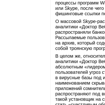
процессы программ Win
или Skype, после чег
фишинговые ссылки по
О массовой Skype-ра
аналитики «Доктор В
распространяли банко
Рассылаемые пользов
на архив, который с
собой троянскую прог
В целом же, относите
аналитики «Доктор В
абсолютным «лидером
пользователей угроз 
в вирусные базы под 
наименованием скрыв
приложений сомнител
распространяют под в
такой установщик на 
стать «счастливым об