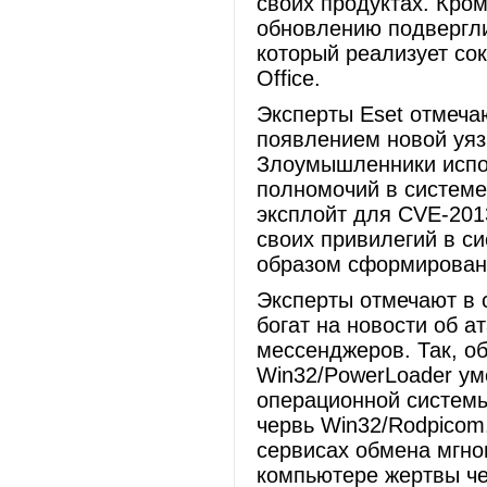
своих продуктах. Кроме
обновлению подвергли
который реализует сок
Office.
Эксперты Eset отмеча
появлением новой уяз
Злоумышленники испо
полномочий в системе 
эксплойт для CVE-201
своих привилегий в с
образом сформирован
Эксперты отмечают в 
богат на новости об а
мессенджеров. Так, о
Win32/PowerLoader ум
операционной системы
червь Win32/Rodpico
сервисах обмена мгно
компьютере жертвы че