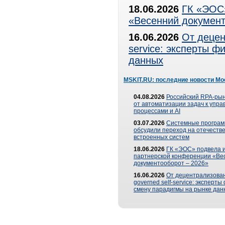
18.06.2026
ГК «ЭОС»
«Весенний документ
16.06.2026
От децен
service: эксперты 
данных
MSKIT.RU: последние новости Мо
04.08.2026
Российский RPA-рын
от автоматизации задач к упр
процессами и AI
03.07.2026
Системные програ
обсудили переход на отечеств
встроенных систем
18.06.2026
ГК «ЭОС» подвела и
партнерской конференции «Ве
документооборот – 2026»
16.06.2026
От децентрализован
governed self-service: эксперт
смену парадигмы на рынке дан