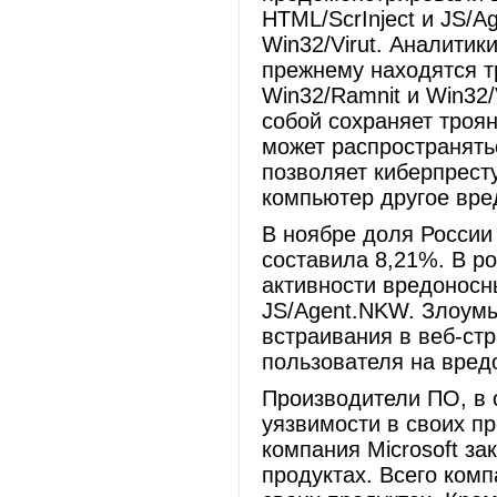
HTML/ScrInject и JS/
Win32/Virut. Аналитики
прежнему находятся тр
Win32/Ramnit и Win32/
собой сохраняет троя
может распространять
позволяет киберпрест
компьютер другое вре
В ноябре доля России
составила 8,21%. В ро
активности вредоносн
JS/Agent.NKW. Злоумы
встраивания в веб-с
пользователя на вред
Производители ПО, в 
уязвимости в своих п
компания Microsoft за
продуктах. Всего ком