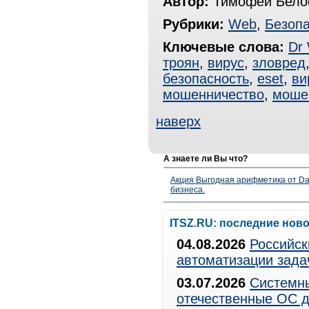
Автор:
Тимофей Белос
Рубрики:
Web
,
Безопа
Ключевые слова:
Dr
троян
,
вирус
,
зловред
безопасность
,
eset
,
ви
мошенничество
,
моше
наверх
А знаете ли Вы что?
Акция Выгодная арифметика от Da
бизнеса.
ITSZ.RU: последние нов
04.08.2026
Российск
автоматизации зада
03.07.2026
Системны
отечественные ОС д