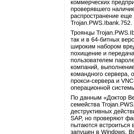
коммерческих предпри
проверявшего наличие
распространение еще 
Trojan.PWS.Ibank.752.
Троянцы Trojan.PWS.Ib
так и в 64-битных вер
широким набором вре
похищение и передач
пользователем пароле
компаний, выполнение
командного сервера, 
прокси-сервера и VNC
операционной системы
По данным «Доктор Ве
семейства Trojan.PWS
деструктивных действ
SAP, но проверяют фа
пытаются встроиться 
запущен в Windows. В