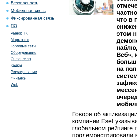
Безопасность
отмеч
Мобильная связь
частно
Фиксированная связь
что в
снижен
ПО
этом 
Рынок ПК
демон
Маркетинг
Торговые сети
наблю
Оборудование
Веб», 
Outsourcing
больш
Кадры
на по
Регулирование
систем
Финансы
зафикс
Web
мессе
очере
мобил
Говоря об активизации
компании Eset указыв
глобальном рейтинге 
продемонстрировали 