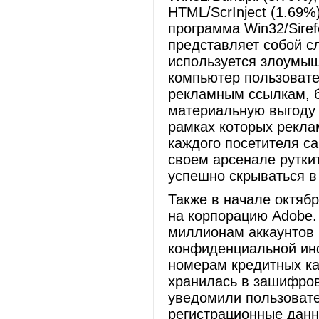
HTML/ScrInject (1.69%
программа Win32/Sirefe
представляет собой с
используется злоумыш
компьютер пользовате
рекламным ссылкам, б
материальную выгоду 
рамках которых рекл
каждого посетителя са
своем арсенале рутки
успешно скрываться в
Также в начале октяб
на корпорацию Adobe.
миллионам аккаунтов п
конфиденциальной инф
номерам кредитных ка
хранилась в зашифро
уведомили пользовате
регистрационные данн