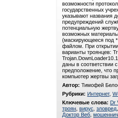
возможности протокол
государственных учреж
указывают названия д
предупреждений служб 
потенциальную жертву
возможных материальн
(маскирующееся под *
файлом. При открытии
варианты троянцев: T
Trojan.DownLoader10.16
даны в соответствии с
предположение, что п
компьютер жертвы заг
Автор:
Тимофей Белос
Рубрики:
Интернет
,
W
Ключевые слова:
Dr
троян
,
вирус
,
зловред
Доктор Веб
,
мошеннич