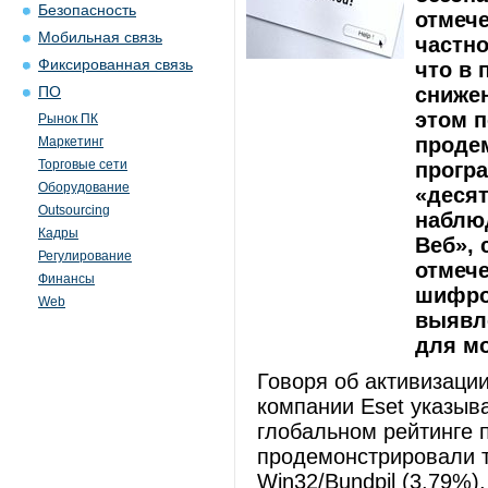
Безопасность
отмеч
Мобильная связь
частно
Фиксированная связь
что в
снижен
ПО
этом 
Рынок ПК
проде
Маркетинг
Торговые сети
програ
Оборудование
«десят
Outsourcing
наблю
Кадры
Веб», 
Регулирование
отмеч
Финансы
шифро
Web
выявл
для м
Говоря об активизации
компании Eset указыв
глобальном рейтинге 
продемонстрировали т
Win32/Bundpil (3.79%