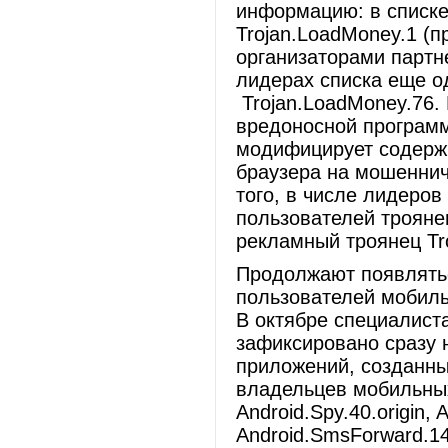
информацию: в списке
Trojan.LoadMoney.1 (п
организаторами партн
лидерах списка еще о
Trojan.LoadMoney.76.
вредоносной программ
модифицирует содерж
браузера на мошеннич
того, в числе лидеро
пользователей троянец-
рекламный троянец Troj
Продолжают появлятьс
пользователей мобиль
В октябре специалист
зафиксировано сразу 
приложений, созданн
владельцев мобильных
Android.Spy.40.origin, 
Android.SmsForward.1