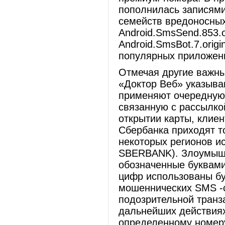
пополнилась записями
семейств вредоносных
Android.SmsSend.853.or
Android.SmsBot.7.orig
популярных приложени
Отмечая другие важны
«Доктор Веб» указыва
применяют очередную 
связанную с рассылк
открытии карты, клие
Сбербанка приходят то
некоторых регионов ис
SBERBANK). Злоумышл
обозначенные буквами
цифр использованы бу
мошеннических SMS -с
подозрительной транз
дальнейших действиях
определенному номер