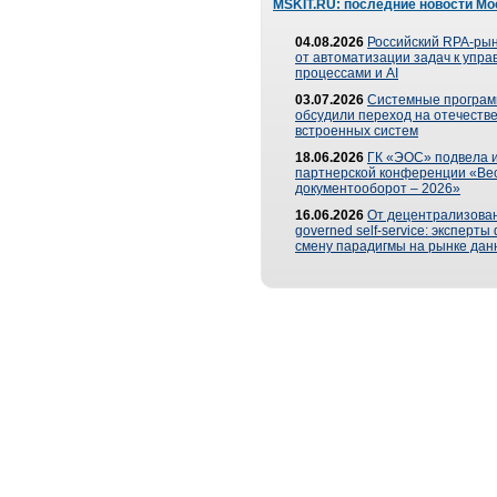
MSKIT.RU: последние новости Мо
04.08.2026
Российский RPA-рын
от автоматизации задач к упр
процессами и AI
03.07.2026
Системные програ
обсудили переход на отечеств
встроенных систем
18.06.2026
ГК «ЭОС» подвела и
партнерской конференции «Ве
документооборот – 2026»
16.06.2026
От децентрализован
governed self-service: эксперт
смену парадигмы на рынке дан