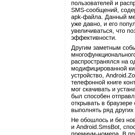
пользователей и расп
SMS-сообщений, содер
apk-файла. Данный ме
уже давно, и его поп
увеличиваться, что по
эффективности.
Другим заметным собы
многофункционального 
распространялся на од
модифицированной ки
устройство, Android.Z
телефонной книге конт
мог скачивать и уста
был способен отправл
открывать в браузере
выполнять ряд других
Не обошлось и без но
и Android.SmsBot, сп
премиум-номера. В п