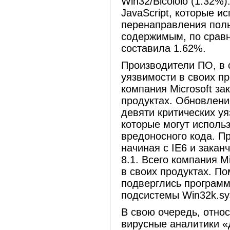
Win32/Bicololo (1.32%
JavaScript, которые 
перенаправления поль
содержимым, по сравн
составила 1.62%.
Производители ПО, в 
уязвимости в своих п
компания Microsoft за
продуктах. Обновлени
девяти критических уяз
которые могут исполь
вредоносного кода. П
начиная с IE6 и закан
8.1. Всего компания M
в своих продуктах. По
подверглись програм
подсистемы Win32k.sys,
В свою очередь, относ
вирусные аналитики 