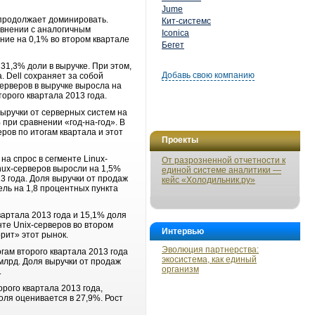
Jume
 продолжает доминировать.
Кит-системс
авнении с аналогичным
Iconica
ние на 0,1% во втором квартале
Бегет
31,3% доли в выручке. При этом,
Добавь свою компанию
. Dell сохраняет за собой
серверов в выручке выросла на
торого квартала 2013 года.
ыручки от серверных систем на
 при сравнении «год-на-год». В
ров по итогам квартала и этот
Проекты
а спрос в сегменте Linux-
От разрозненной отчетности к
nux-серверов выросли на 1,5%
единой системе аналитики —
3 года. Доля выручки от продаж
кейс «Холодильник.ру»
ель на 1,8 процентных пункта
вартала 2013 года и 15,1% доля
нте Unix-серверов во втором
Интервью
орит» этот рынок.
Эволюция партнерства:
гам второго квартала 2013 года
экосистема, как единый
млрд. Доля выручки от продаж
организм
.
рого квартала 2013 года,
оля оценивается в 27,9%. Рост