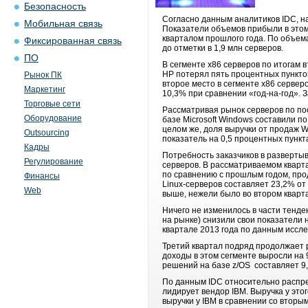
Безопасность
Согласно данным аналитиков IDC, на
Мобильная связь
Показатели объемов прибыли в этом 
кварталом прошлого года. По объем
Фиксированная связь
до отметки в 1,9 млн серверов.
ПО
В сегменте x86 серверов по итогам 
HP потерял пять процентных пунктов
Рынок ПК
второе место в сегменте x86 сервер
Маркетинг
10,3% при сравнении «год-на-год». 
Торговые сети
Рассматривая рынок серверов по по
Оборудование
базе Microsoft Windows составили по
целом же, доля выручки от продаж W
Outsourcing
показатель на 0,5 процентных пунк
Кадры
Потребность заказчиков в разверты
Регулирование
серверов. В рассматриваемом кварт
по сравнению с прошлым годом, про
Финансы
Linux-серверов составляет 23,2% от
Web
выше, нежели было во втором кварт
Ничего не изменилось в части тенден
на рынке) снизили свои показатели 
квартале 2013 года по данным иссле
Третий квартал подряд продолжает 
доходы в этом сегменте выросли на 
решений на базе z/OS составляет 9,
По данным IDC относительно распре
лидирует вендор IBM. Выручка у это
выручки у IBM в сравнении со вторы