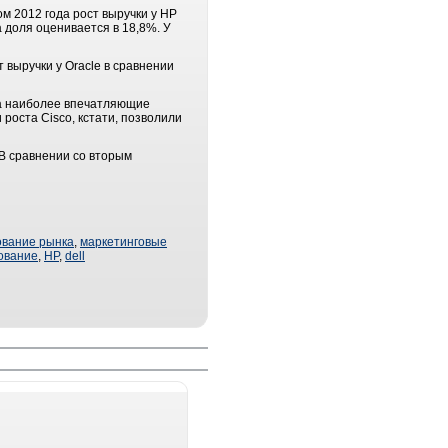
м 2012 года рост выручки у HP
а доля оценивается в 18,8%. У
 выручки у Oracle в сравнении
ора наиболее впечатляющие
 роста Cisco, кстати, позволили
 В сравнении со вторым
ование рынка
,
маркетинговые
ование
,
HP
,
dell