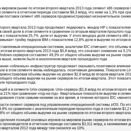
 мировом рынке по итогам второго квартала 2013 года сегмент x86 серверов
сегменте в отчетном периоде составили $8,3 млрд, что ниже на 1,3% при ср
ам поставок сегмент x86 серверов продемонстрировал незначительное сниже
второго квартала 2013 года продолжает лидировать вендор HP с показателем 
 своей доли в этом сегменте в сравнении со вторым кварталом прошлого года
ов с показателем 25,7% доли от выручки. У этого вендора доля сегмента x86 
Замыкает тройку лидеров IBM с показателем 12,8% доли в выручке по итогам в
ставляемым операционным системам, аналитики IDC отмечают, что объемы в
 итогам второго квартала 2013 года $5,8 млрд, что означает снижение на 5,1%
indows-серверов составляет 49,3% от общего объема выручки на рынке серве
та выше, нежели было в аналогичном квартале прошедшего года.
вании «облачных» инфраструктур продолжает оказывать позитивное влияние н
але в этом сегменте вновь наблюдалась позитивная динамика. Показатели Li
демонстрировав объемы выручки на уровне $2,8 млрд во втором квартале 201
 общего объема выручки на рынке серверов по итогам квартала. Этот показат
але прошедшего года.
ций и в сегменте Unix-серверов. Unix-сервера ($1,8 млрд по итогам второго к
на 21% при сравнении «год-на-год». Квартальные показатели выручки в сегме
дования стали самыми низкими за все время, в течение которого IDC «монит
расти сегмент серверов под управлением операционной системы z/OS. По ито
9,9% по сравнению с аналогичным периодом прошлого года и составили $1,2 
8% от общего объема выручки на рынке серверов по итогам второго квартала
деления позиций основных игроков на мировом рынке серверов по итогам вто
го производителя в отчетном периоде составила $3,311 млрд, а занимаемая д
м кварталом 2012 года между тем снизился на 10%.