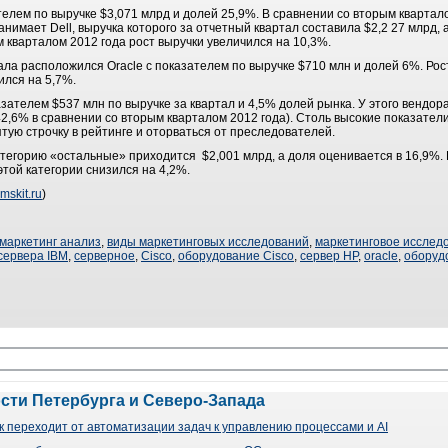
елем по выручке $3,071 млрд и долей 25,9%. В сравнении со вторым квартало
анимает Dell, выручка которого за отчетный квартал составила $2,2 27 млрд, 
м кварталом 2012 года рост выручки увеличился на 10,3%.
ала расположился Oracle с показателем по выручке $710 млн и долей 6%. Рост
ился на 5,7%.
азателем $537 млн по выручке за квартал и 4,5% долей рынка. У этого венд
42,6% в сравнении со вторым кварталом 2012 года). Столь высокие показатели
тую строчку в рейтинге и оторваться от преследователей.
атегорию «остальные» приходится $2,001 млрд, а доля оценивается в 16,9%.
этой категории снизился на 4,2%.
mskit.ru
)
маркетинг анализ
,
виды маркетинговых исследований
,
маркетинговое исслед
сервера IBM
,
серверное
,
Cisco
,
оборудование Cisco
,
сервер HP
,
oracle
,
оборуд
ости Петербурга и Северо-Запада
 переходит от автоматизации задач к управлению процессами и AI