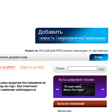
Добавить
новость
мероприятие
компанию
Новости:
Российский RPA-рынок переходит от автоматизации з
ление документами
О нас
и на MSKIT
Новости на NNIT
Поиск:
Тесты цифровой техники
бъемы выручки поставщиков на
од-на-год». Как отмечают
м снижение наблюдается
Каталог компаний
Мегаплан