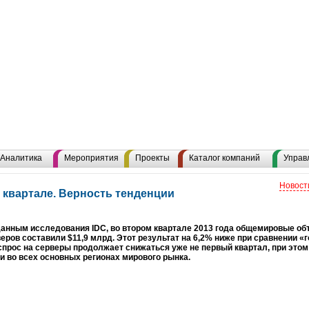
Аналитика
Мероприятия
Проекты
Каталог компаний
Управ
Новост
 квартале. Верность тенденции
данным исследования IDC, во втором квартале 2013 года общемировые о
еров составили $11,9 млрд. Этот результат на 6,2% ниже при сравнении «г
спрос на серверы продолжает снижаться уже не первый квартал, при это
и во всех основных регионах мирового рынка.