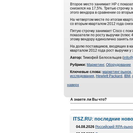
Второе место занимает HP с показат
снизился на 17,5%. Третью строчку з
этого вендора в сравнении со вторы
На четвертом месте по итогам кварт
со вторым кварталом 2012 года сниз
Пятую строчку занимает Cisco с пок
показатели по росту выручки (плюс 
этому вендору единолично занять пя
На долю поставщиков, входящих в к
кварталом 2012 года рост выручки у 
Автор:
Тимофей Белосельцев (
info@
Рубрики:
Маркетинг
,
Оборудование
Ключевые слова:
маркетинг рынок
,
исследования
,
Hewlett Packard
,
IBM
,
наверх
А знаете ли Вы что?
ITSZ.RU: последние нов
04.08.2026
Российский RPA-рынок