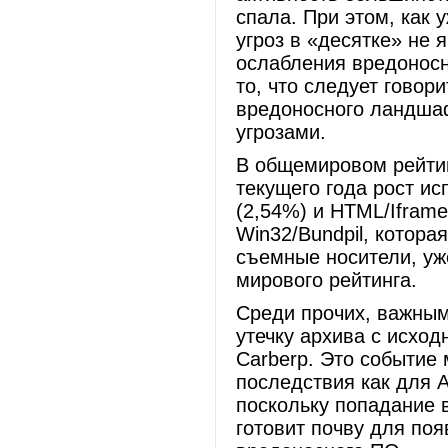
спала. При этом, как 
угроз в «десятке» не
ослабления вредоносн
то, что следует говор
вредоносного ландша
угрозами.
В общемировом рейтин
текущего года рост ис
(2,54%) и HTML/Iframe
Win32/Bundpil, котор
съемные носители, уж
мирового рейтинга.
Среди прочих, важным
утечку архива с исхо
Carberp. Это событие
последствия как для A
поскольку попадание 
готовит почву для по