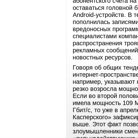
абонентского счета на
оставаться головной 
Android-устройств. В 
пополнилась записями
вредоносных программ
специалистами компа
распространения троя
рекламных сообщений
новостных ресурсов.
Говоря об общих тенд
интернет-пространств
например, указывают н
резко возросла мощно
Если во второй полов
имела мощность 109 М
Гбит/с, то уже в апре
Касперского» зафикси
выше. Этот факт позво
злоумышленники смен