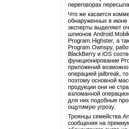
переговорах пересыла
Что же касается комм
обнаруженных в июне 
эксперты выделяют оч
шпионов Android.Mobil
Program.Highster, а т
Program.Ownspy, рабо
BlackBerry и iOS соот
функционирование Pr
приложений возможно 
операцией jailbreak, 
поэтому основной мас
продукции они не стр
взломанной операцион
для них подобные пр
ощутимую угрозу.
Троянцы семейства An
сообщения на премиу