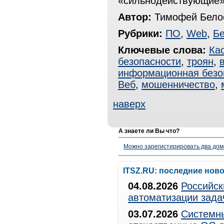
«сильнодействующие»
Автор:
Тимофей Белос
Рубрики:
ПО
,
Web
,
Бе
Ключевые слова:
Ка
безопасности
,
троян
,
информационная безо
Веб
,
мошенничество
,
наверх
А знаете ли Вы что?
Можно зарегистирировать два дом
ITSZ.RU: последние нов
04.08.2026
Российск
автоматизации зада
03.07.2026
Системны