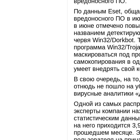
вредоносного ПО.
По данным Eset, обща
вредоносного ПО в ию
в июне отмечено повы
названием детектирую
червя Win32/Dorkbot. 
программа Win32/Troj
маскироваться под про
самокопирования в о
умеет внедрять свой 
В свою очередь, на то
отнюдь не пошло на у
вирусные аналитики «
Одной из самых распр
эксперты компании на
статистическим данны
на него приходится 3
прошедшем месяце. Э
пользователя на при