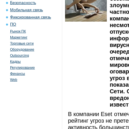
Безопасность
злоум
Мобильная связь
частн
Фиксированная связь
компан
несмот
ПО
отпуск
Рынок ПК
инфор
Маркетинг
Торговые сети
вирусн
Оборудование
очеред
Outsourcing
отмеча
Кадры
мирово
Регулирование
оговар
Финансы
угроз 
Web
показ
Сети. 
вредо
извес
В компании Eset отме
рейтинг угроз не прет
активность большинст