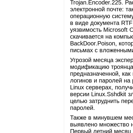
Trojan.Encoder.225. 
электронной почте: та
операционную систем
в виде документа RTF
уязвимость Microsoft O
скачивается на компь
BackDoor.Poison, кото
письмах с вложенным
Угрозой месяца экспе
модификацию троянца 
предназначенной, как
логинов и паролей н
Linux серверах, получ
версии Linux.Sshdkit
целью затруднить пер
паролей.
Также в минувшем ме
выявлено множество н
Первый летний месяц 