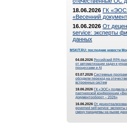
отечественные ОС д
18.06.2026
ГК «ЭОС»
«Весенний документ
16.06.2026
От децен
service: эксперты 
данных
MSKIT.RU: последние новости Мо
04.08.2026
Российский RPA-рын
от автоматизации задач к упр
процессами и AI
03.07.2026
Системные програ
обсудили переход на отечеств
встроенных систем
18.06.2026
ГК «ЭОС» подвела и
партнерской конференции «Ве
документооборот – 2026»
16.06.2026
От децентрализован
governed self-service: эксперт
смену парадигмы на рынке дан