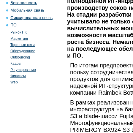
полноценной ИТ-инфра
Безопасность
производству соков н
Мобильная связь
На стадии разработки
Фиксированная связь
учитывало не только
ПО
вычислительных мощн
Рынок ПК
возможности масштаб
Маркетинг
роста бизнеса. Нема
Торговые сети
на последующее обсл
Оборудование
и ПО.
Outsourcing
Кадры
По итогам предпроект
Регулирование
пользу сотрудничества
Финансы
продуктов для оптими
Web
надежной ИТ-структу
компании Raimbek Bott
В рамках реализованн
инфраструктура на ба
S3 и blade-шасси Fuj
Многофункциональный 
PRIMERGY BX924 S3 с