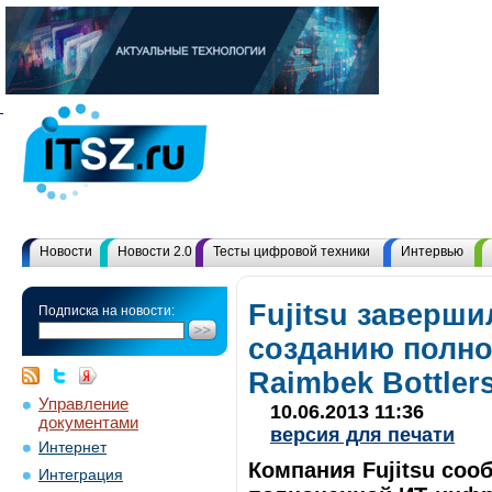
Новости
Новости 2.0
Тесты цифровой техники
Интервью
Fujitsu заверши
Подписка на новости:
созданию полн
Raimbek Bottler
Управление
10.06.2013 11:36
документами
версия для печати
Интернет
Компания Fujitsu соо
Интеграция