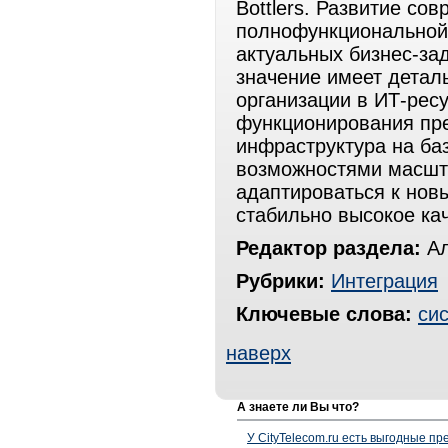
Bottlers. Развитие со
полнофункциональной
актуальных бизнес-за
значение имеет детал
организации в ИТ-ресу
функционирования пр
инфраструктура на ба
возможностями масшт
адаптироваться к нов
стабильно высокое ка
Редактор раздела:
Ал
Рубрики:
Интеграция
Ключевые слова:
си
наверх
А знаете ли Вы что?
У CityTelecom.ru есть выгодные п