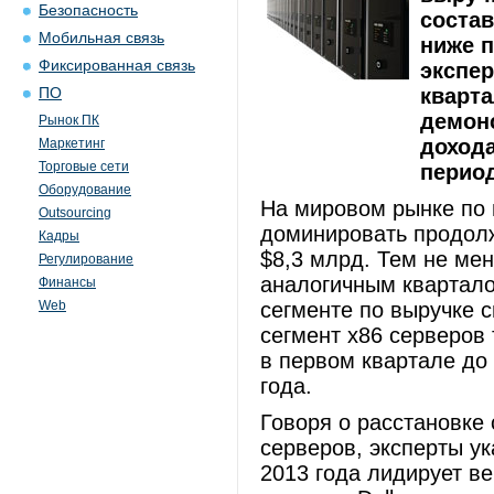
Безопасность
состав
Мобильная связь
ниже п
Фиксированная связь
экспер
кварт
ПО
демонс
Рынок ПК
доход
Маркетинг
Торговые сети
перио
Оборудование
На мировом рынке по 
Outsourcing
доминировать продолж
Кадры
$8,3 млрд. Тем не мен
Регулирование
аналогичным квартало
Финансы
Web
сегменте по выручке 
сегмент x86 серверов
в первом квартале до 
года.
Говоря о расстановке 
серверов, эксперты ук
2013 года лидирует в