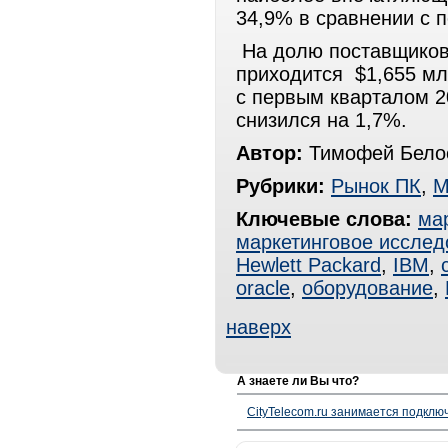
34,9% в сравнении с
На долю поставщиков
приходится $1,655 мл
с первым кварталом 20
снизился на 1,7%.
Автор:
Тимофей Белос
Рубрики:
Рынок ПК
,
М
Ключевые слова:
ма
маркетинговое исслед
Hewlett Packard
,
IBM
,
oracle
,
оборудование
,
наверх
А знаете ли Вы что?
CityTelecom.ru занимается подклю