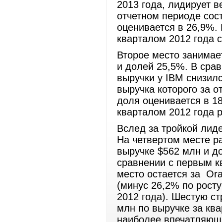
2013 года, лидирует в
отчетном периоде сос
оценивается в 26,9%.
кварталом 2012 года 
Второе место занимае
и долей 25,5%. В сра
выручки у IBM снизилс
выручка которого за о
доля оценивается в 1
кварталом 2012 года 
Вслед за тройкой лид
На четвертом месте ра
выручке $562 млн и до
сравнении с первым к
место остается за Ora
(минус 26,2% по рост
2012 года). Шестую ст
млн по выручке за ква
наиболее впечатляющи