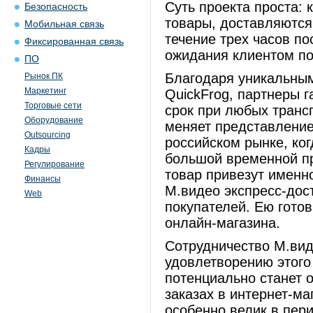
Суть проекта проста:
Безопасность
товары, доставляются
Мобильная связь
течение трех часов по
Фиксированная связь
ожидания клиентом по
ПО
Благодаря уникальным
Рынок ПК
Маркетинг
QuickFrog, партнеры г
Торговые сети
срок при любых транс
Оборудование
меняет представление
Outsourcing
российском рынке, ко
Кадры
большой временной пр
Регулирование
товар привезут именно
Финансы
М.видео экспресс-дос
Web
покупателей. Ею гото
онлайн-магазина.
Сотрудничество М.вид
удовлетворению этого
потенциально станет 
заказах в интернет-ма
особенно велик в пери