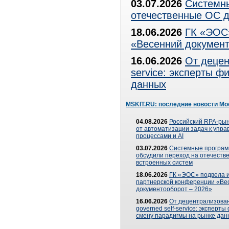
03.07.2026
Системны
отечественные ОС д
18.06.2026
ГК «ЭОС»
«Весенний документ
16.06.2026
От децен
service: эксперты 
данных
MSKIT.RU: последние новости Мо
04.08.2026
Российский RPA-рын
от автоматизации задач к упр
процессами и AI
03.07.2026
Системные програ
обсудили переход на отечеств
встроенных систем
18.06.2026
ГК «ЭОС» подвела и
партнерской конференции «Ве
документооборот – 2026»
16.06.2026
От децентрализован
governed self-service: эксперт
смену парадигмы на рынке дан