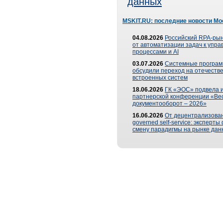
данных
MSKIT.RU: последние новости Мо
04.08.2026
Российский RPA-рын
от автоматизации задач к упр
процессами и AI
03.07.2026
Системные програ
обсудили переход на отечеств
встроенных систем
18.06.2026
ГК «ЭОС» подвела и
партнерской конференции «Ве
документооборот – 2026»
16.06.2026
От децентрализован
governed self-service: эксперт
смену парадигмы на рынке дан