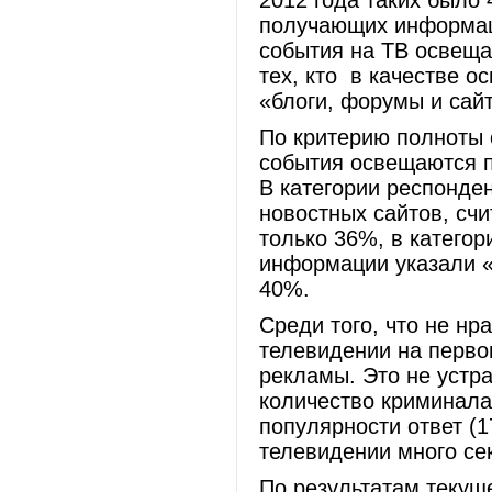
2012 года таких было 
получающих информаци
события на ТВ освеща
тех, кто в качестве о
«блоги, форумы и сай
По критерию полноты 
события освещаются п
В категории респонде
новостных сайтов, сч
только 36%, в категор
информации указали «
40%.
Среди того, что не н
телевидении на перво
рекламы. Это не уст
количество криминала,
популярности ответ (
телевидении много сек
По результатам текуще