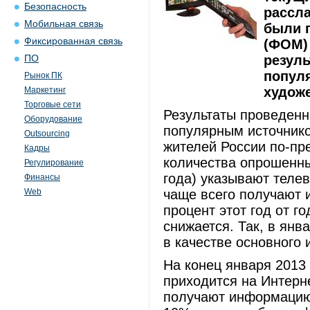
Безопасность
рассла
Мобильная связь
были 
Фиксированная связь
(ФОМ) 
резул
ПО
попул
Рынок ПК
худож
Маркетинг
Торговые сети
Результаты проведенн
Оборудование
популярным источник
Outsourcing
жителей России по-пр
Кадры
количества опрошенны
Регулирование
года) указывают телев
Финансы
Web
чаще всего получают 
процент этот год от го
снижается. Так, в янв
в качестве основного
На конец января 2013
приходится на Интерн
получают информацию 