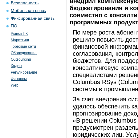
внедрил комплексную
Безопасность
бюджетирования и ко
Мобильная связь
совместно с консалти
Фиксированная связь
программных продукт
ПО
По мере роста абонен
Рынок ПК
решило повысить дост
Маркетинг
финансовой информаци
Торговые сети
согласования, контро
Оборудование
Outsourcing
бюджетов. Для поддер
Кадры
консалтинговую компа
Регулирование
специалистами решени
Финансы
Columbus RSys (Columb
Web
системы в промышленн
За счет внедрения си
удалось обеспечить к
прогнозирование дохо
«В решении Columbus
предусмотрен раздель
юридических лиц. Усл