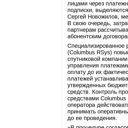
лицами через платежн
подписки, выделяются
Сергей Новожилов, ме
В свою очередь, затр
партнерам рассчитыва
абонентским договора
Специализированное р
(Columbus RSys) повы
спутниковой компании
управления платежами
оплату до их фактиче
платежей устанавливаю
утвержденных бюджет
средств. Контроль пр
средствами Columbus 
оператора действоват
принимать оперативн
до ее проведения.
«В процедуре согласо