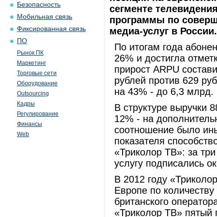
Безопасность
сегменте телевидения
Мобильная связь
программы по соверш
Фиксированная связь
медиа-услуг в России.
ПО
По итогам года абоне
Рынок ПК
26% и достигла отметк
Маркетинг
прирост ARPU состави
Торговые сети
рублей против 629 руб
Оборудование
на 43% - до 6,3 млрд.
Outsourcing
Кадры
В структуре выручки 
Регулирование
12% - на дополнитель
Финансы
соотношение было ины
Web
показателя способств
«Триколор ТВ»: за тр
услугу подписались о
В 2012 году «Триколо
Европе по количеству
британского оператор
«Триколор ТВ» пятый 