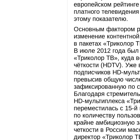
европейском рейтинге
платного телевидения
этому показателю.
Основным фактором ро
изменение контентной 
в пакетах «Триколор 
В июле 2012 года бы
«Триколор ТВ», куда 
чёткости (HDTV). Уже 
подписчиков HD-мульт
превысив общую числе
зафиксированную по с
Благодаря стремитель
HD-мультиплекса «Три
переместилась с 15-й 
по количеству пользо
крайне амбициозную з
четкости в России мас
директор «Триколор Т