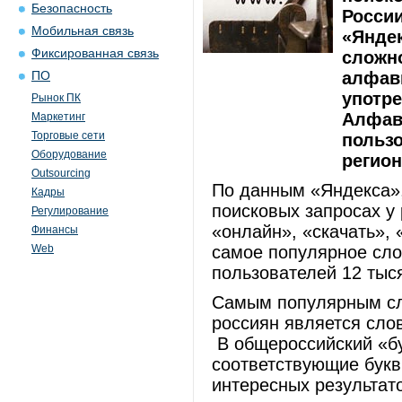
Безопасность
России
Мобильная связь
«Яндек
Фиксированная связь
сложно
алфав
ПО
употре
Рынок ПК
Алфави
Маркетинг
Торговые сети
пользо
Оборудование
регион
Outsourcing
По данным «Яндекса»,
Кадры
поисковых запросах у 
Регулирование
«онлайн», «скачать», 
Финансы
Web
самое популярное слов
пользователей 12 тыс
Самым популярным сло
россиян является слов
В общероссийский «бу
соответствующие букв
интересных результат