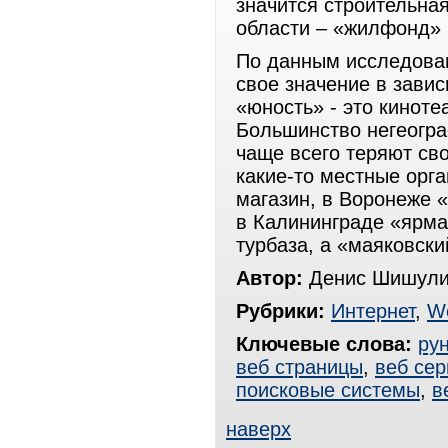
значится строительна
области – «жилфонд» 
По данным исследова
свое значение в завис
«юность» - это киноте
Большинство негеогра
чаще всего теряют св
какие-то местные орга
магазин, в Воронеже «
в Калининграде «ярма
турбаза, а «маяковски
Автор:
Денис Шишули
Рубрики:
Интернет
,
W
Ключевые слова:
рун
веб страницы
,
веб сер
поисковые системы
,
в
наверх