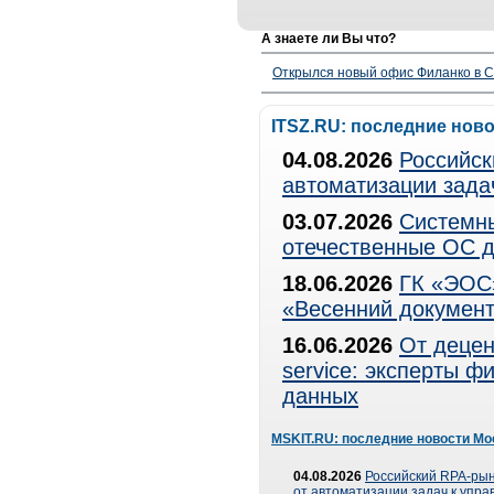
А знаете ли Вы что?
Открылся новый офис Филанко в С
ITSZ.RU: последние нов
04.08.2026
Российск
автоматизации зада
03.07.2026
Системны
отечественные ОС д
18.06.2026
ГК «ЭОС»
«Весенний документ
16.06.2026
От децен
service: эксперты 
данных
MSKIT.RU: последние новости Мо
04.08.2026
Российский RPA-рын
от автоматизации задач к упр