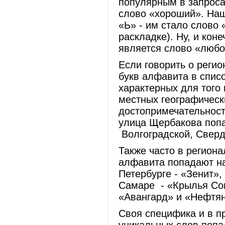
популярным в запросах
слово «хороший». Наш
«Ь» - им стало слово 
раскладке). Ну, и кон
является слово «лю
Если говорить о регио
букв алфавита в спис
характерных для того 
местных географически
достопримечательност
улица Щербакова попал
Волгоградской, Сверд
Также часто в регион
алфавита попадают на
Петербурге - «Зенит»,
Самаре - «Крылья Сов
«Авангард» и «Нефтян
Своя специфика и в п