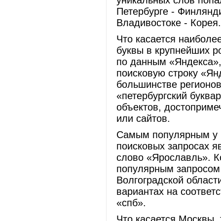
уникальных слов попа
Петербурге - Финлянд
Владивостоке - Корея.
Что касается наиболе
буквы в крупнейших ро
по данным «Яндекса»,
поисковую строку «Ян
большинстве регионов
«петербургский буква
объектов, достопримеч
или сайтов.
Самым популярным у п
поисковых запросах яв
слово «Ярославль». К
популярным запросом 
Волгоградской области
вариантах на соответс
«спб».
Что касается Москвы,