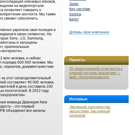
консолидация ключевых игроков,
Jume
мещении на видеопортале
Кит-системс
са позволяет говорить о
риобретение контента. Мы также
Iconica
то сможет обеспечить
Бегет
венно укрепила свои позиции в
Добавь свою компанию
идеров в своих сегментах. На
рах Sony , LG, Samsung,
зработаны и запущены
нт, оригинальные
в интернете».
 млн человек, и сейчас
Проекты
 порядка 600 000 человек. Мы
о, сериалов, документалистики
От разрозненной отчетности к
единой системе аналитики —
кейс «Холодильник.ру»
е за этот непродолжительный
ей составляет 40 000 человек,
вателей в день составила 100
ых посетителей. В 2012 году
 спецпроектов».
Интервью
вная команда Дирекции New
дость – это первый
Эволюция партнерства:
 РФ объединил все каналы
экосистема, как единый
организм