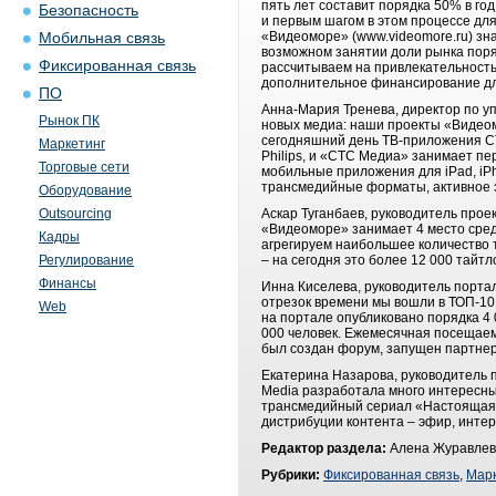
пять лет составит порядка 50% в го
Безопасность
и первым шагом в этом процессе дл
«Видеоморе» (www.videomore.ru) зна
Мобильная связь
возможном занятии доли рынка поря
Фиксированная связь
рассчитываем на привлекательность
дополнительное финансирование дл
ПО
Анна-Мария Тренева, директор по 
Рынок ПК
новых медиа: наши проекты «Видеом
сегодняшний день ТВ-приложения СТ
Маркетинг
Philips, и «СТС Медиа» занимает пе
Торговые сети
мобильные приложения для iPad, iPh
трансмедийные форматы, активное 
Оборудование
Outsourcing
Аскар Туганбаев, руководитель прое
«Видеоморе» занимает 4 место сред
Кадры
агрегируем наибольшее количество 
Регулирование
– на сегодня это более 12 000 тайт
Финансы
Инна Киселева, руководитель порта
отрезок времени мы вошли в ТОП-10 
Web
на портале опубликовано порядка 4
000 человек. Ежемесячная посещаемо
был создан форум, запущен партнер
Екатерина Назарова, руководитель 
Media разработала много интересны
трансмедийный сериал «Настоящая л
дистрибуции контента – эфир, интер
Редактор раздела:
Алена Журавлев
Рубрики:
Фиксированная связь
,
Марк