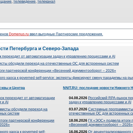
ещание
,
телевидение
,
телеканал
менов
Domenus.ru
ввел выгодные Партнерские предложения.
ости Петербурга и Северо-Запада
 переходит от автоматизации задач к управлению процессами и AI
сты обсудили переход на отечественные ОС для встроенных систем
оги партнерской конференции «Весенний документооборот – 2026»
го хаоса к governed self-service: эксперты фиксируют смену парадигмы на р
сквы и Центра
NNIT.RU: последние новости Нижнего 
ок переходит от автоматизации
04.08.2026
Российский RPA-рынок пе
 и AI
задач к управлению процессами и AI
мисты обсудили переход на
03.07.2026
Системные программисты
ных систем
отечественные ОС для встроенных с
итоги партнерской конференции
18.06.2026
ГК «ЭОС» подвела итоги 
 2026»
«Весенний документооборот – 2026»
ого хаоса к governed self-
16.06.2026
От децентрализованного ха