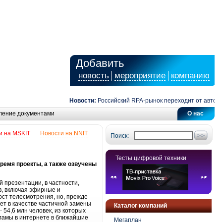
Добавить
новость
мероприятие
компанию
Новости:
Российский RPA-рынок переходит от автомати
ление документами
О нас
и на MSKIT
Новости на NNIT
Поиск:
Тесты цифровой техники
ремя проекты, а также озвучены
 презентации, в частности,
, включая эфирные и
ост телесмотрения, но, прежде
нет в качестве частичной замены
Каталог компаний
 54,6 млн человек, из которых
кламы в интернете в ближайшие
Мегаплан