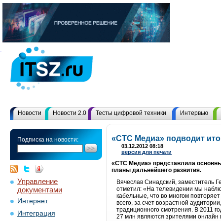
Новости
Новости 2.0
Тесты цифровой техники
Интервью
«СТС Медиа» подводит ито
Подписка на новости:
03.12.2012 08:18
версия для печати
«СТС Медиа» представлила основные
планы дальнейшего развития.
Управление
Вячеслав Синадский, заместитель Ге
документами
отметил: «На телевидении мы набл
кабельные, что во многом повторяет
Интернет
всего, за счет возрастной аудитори
традиционного смотрения. В 2011 го
Интеграция
27 млн являются зрителями онлайн 