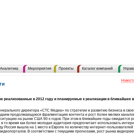
Аналитика
Мероприятия
Проекты
Каталог компаний
Управ
Новост
ги
 реализованные в 2012 году и планируемые к реализации в ближайшее в
нерального директора «СТС Медиа» по стратегии и развитию бизнеса в своей
юдаем продолжающуюся фрагментацию контента и рост более мелких каналов
 ситуацию на рынке США 90-х годов. При этом в ближайшие годы ожидается р
и, в то время как более молодая аудитория предпочитает использовать интер
ду Россия вышла на 1 место в Европе по количеству интернет-пользователей -
видеопорталов. В соответствии с текущими прогнозами, рост рынка видеоре