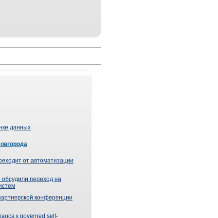
ынке данных
Новгорода
реходит от автоматизации
 обсудили переход на
истем
партнерской конференции
оса к governed self-