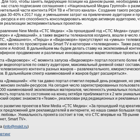
д. Для того, чтобы занять лидирующие позиции на данном рынке, необходима 
я нас стало подписание соглашения с «Национальной Медиа Группой» о раз
чительной части контента РЕН ТВ и «Пятого канала». Создание такого ресур
дка 30-40% к 2017 году, и уменьшении затрат на привлечение аудитории и п
 ресурса и его способность консолидировать молодую активную аудиторию, ч
я реализации экспериментальных проектов».
управлению New Media «СТС Медиа»: «За прошедший год «СТС Медиа» сущест
оре» и «Домашний», а также виджеты телеканалов холдинга, вошли в число л
С, «Домашнего», «Перца» и «Видеоморя» присутствуют на «умных» телевизо
рвое место по просмотрам на Smart TV в категории «телевидение». Также ра
one и Android. В дальнейшем мы будем делать ставку на эксклюзивный конте
эфирное продвижение и различные инновационные маркетинговые проекты 
кта «Видеоморе»: «С момента запуска «Видеоморя» портал посетило более 42
и видеопорталов по охвату аудитории, максимальный дневной охват составил
телевизионного контента разных жанров – развлекательного, юмористическог
лов. В дальнейшем спектр наименований и жанров будет расширяться».
ла «Домашний»: «Не так давно портал отметил первый день рождения, но уж
женских онлайн-ресурсов. На сегодня число зарегистрированных пользовател
 000 наименований эксклюзивных материалов, численность уникальных пользо
сть портала по состоянию на конец октября приближается к 2 млн уникальн
ский сервис знакомств «Теамо», реализован ряд редакционных и рекламных
по развитию проектов в New Media «СТС Медиа»: «За прошедший год креати
х предложений для рекламодателей в интернете, но наша самая большая гор
юбовь». Уникальность проекта состоит в том, что СТС впервые на ТВ-рынке
нет, Smart TV».
а (
info@mskit.ru
)
етинг