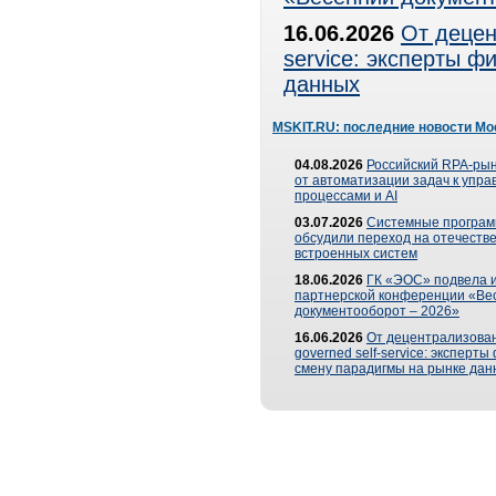
16.06.2026
От децен
service: эксперты 
данных
MSKIT.RU: последние новости Мо
04.08.2026
Российский RPA-рын
от автоматизации задач к упр
процессами и AI
03.07.2026
Системные програ
обсудили переход на отечеств
встроенных систем
18.06.2026
ГК «ЭОС» подвела и
партнерской конференции «Ве
документооборот – 2026»
16.06.2026
От децентрализован
governed self-service: эксперт
смену парадигмы на рынке дан