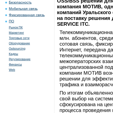
OSS/BSS решений для
Безопасность
компания МОТИВ, одн
Мобильная связь
компаний Уральского 
Фиксированная связь
на поставку решения 
ПО
SERVICE ITC.
Рынок ПК
Телекоммуникационна
Маркетинг
млн. абонентов, сред
Торговые сети
сотовая связь, фиксир
Оборудование
Outsourcing
Интернет, передача д
Кадры
телекоммуникационные
Регулирование
межоператорских взаи
Финансы
централизованной под
Web
компании МОТИВ возн
решении для эффектив
трафика и взаиморасчё
По итогам объявленн
свой выбор на систем
сфокусирована на цен
процесса проведения 