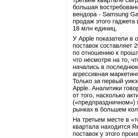
третьем квартале сыгр
большая востребованн
вендора - Samsung Gal
продаж этого гаджета 
18 млн единиц.
У Apple показатели в
поставок составляет 2
по отношению к прошл
что несмотря на то, чт
начались в последнюю
агрессивная маркетин
Только за первый уик
Apple. Аналитики гово
от того, насколько ак
(«предпраздничном») к
рынках в большем кол
На третьем месте в «т
квартала находится Re
поставок у этого прои