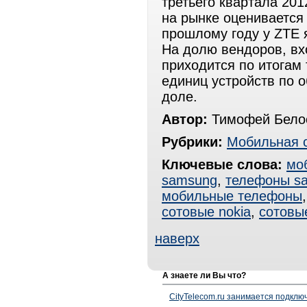
третьего квартала 201
на рынке оценивается
прошлому году у ZTE 
На долю вендоров, вх
приходится по итогам 
единиц устройств по 
доле.
Автор:
Тимофей Белос
Рубрики:
Мобильная 
Ключевые слова:
мо
samsung
,
телефоны s
мобильные телефоны
сотовые nokia
,
сотовы
наверх
А знаете ли Вы что?
CityTelecom.ru занимается подклю