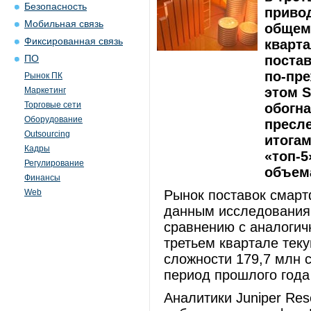
Безопасность
привод
Мобильная связь
общем
Фиксированная связь
кварта
постав
ПО
по-пре
Рынок ПК
этом 
Маркетинг
Торговые сети
обогна
Оборудование
пресле
Outsourcing
итогам
Кадры
«топ-
Регулирование
объем
Финансы
Web
Рынок поставок смарт
данным исследования 
сравнению с аналогич
третьем квартале тек
сложности 179,7 млн 
период прошлого года
Аналитики Juniper Res