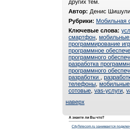
других тем.
Автор:
Денис Шишули
Рубрики:
Мобильная 
Ключевые слова:
ус
смартфон
,
мобильные
программирование иг
программное обеспеч
программного обеспеч
разработка программн
программного обеспеч
разработки
,
разработ
телефоны
,
мобильные
сотовые
,
vas-услуги
,
v
наверх
А знаете ли Вы что?
CityTelecom.ru занимается подклю