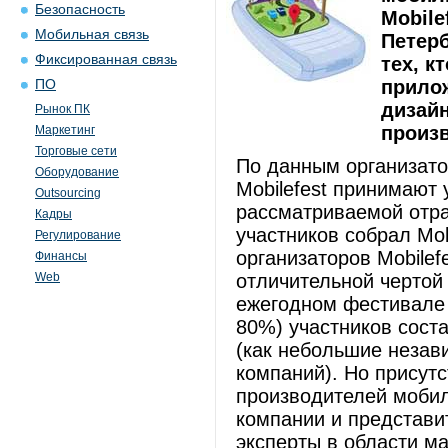
Безопасность
Mobile
Мобильная связь
Петерб
Фиксированная связь
тех, к
прило
ПО
дизай
Рынок ПК
произ
Маркетинг
Торговые сети
По данным организато
Оборудование
Mobilefest принимают 
Outsourcing
рассматриваемой отра
Кадры
участников собрал Mob
Регулирование
организаторов Mobilef
Финансы
Web
отличительной чертой 
ежегодном фестивале 
80%) участников сост
(как небольшие незав
компаний). Но присут
производителей мобил
компании и представи
эксперты в области м