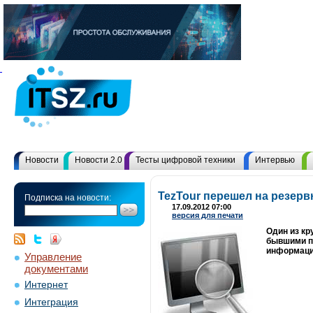
Новости
Новости 2.0
Тесты цифровой техники
Интервью
TezTour перешел на резер
Подписка на новости:
17.09.2012 07:00
версия для печати
Один из кр
бывшими па
информация
Управление
документами
Интернет
Интеграция