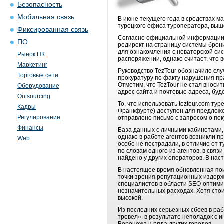
Безопасность
Мобильная связь
В июне текущего года в средствах 
турецкого офиса туроператора, выш
Фиксированная связь
Согласно официальной информации, 
ПО
редирект на страницу системы брон
для ознакомления с новаторской сис
Рынок ПК
распоряжении, однако считает, что 
Маркетинг
Руководство TezTour обозначило слу
Торговые сети
прокуратуру по факту нарушения пра
Отметим, что TezTour не стал вноси
Оборудование
адрес сайта и почтовые адреса, буде
Outsourcing
То, что использовать teztour.com ту
Кадры
Франкфурте) доступен для предложе
Регулирование
отправлено письмо с запросом о пок
Финансы
База данных с личными кабинетами, 
однако в работе агентов возникли пр
Web
особо не пострадали, в отличие от 
по словам одного из агентов, в связ
найдено у других операторов. В нас
В настоящее время обновленная пои
точки зрения репутационных издерж
специалистов в области SEO-оптими
незначительных расходах. Хотя стои
высокой.
Из последних серьезных сбоев в ра
тревел», в результате неполадок с 