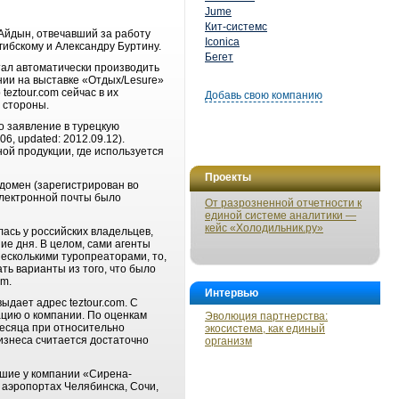
Jume
Кит-системс
Айдын, отвечавший за работу
Iconica
ибскому и Александру Буртину.
Бегет
тал автоматически производить
нии на выставке «Отдых/Lesure»
eztour.com сейчас в их
Добавь свою компанию
й стороны.
о заявление в турецкую
6, updated: 2012.09.12).
ной продукции, где используется
Проекты
 домен (зарегистрирован во
электронной почты было
От разрозненной отчетности к
единой системе аналитики —
кейс «Холодильник.ру»
ась у российских владельцев,
ие дня. В целом, сами агенты
несколькими туропреаторами, то,
ть варианты из того, что было
om.
Интервью
дает адрес teztour.com. С
цию о компании. По оценкам
Эволюция партнерства:
месяца при относительно
экосистема, как единый
изнеса считается достаточно
организм
кшие у компании «Сирена-
 аэропортах Челябинска, Сочи,