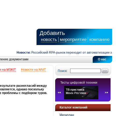
Добавить
новость
мероприятие
компанию
Новости:
Российский RPA-рынок переходит от автоматизации задач 
ление документами
О нас
и на MSKIT
Новости на NNIT
Поиск:
Тесты цифровой техники
результате разногласий между
овляется, однако поскольку
е проблемы с подбором туров.
Каталог компаний
Мегаплан