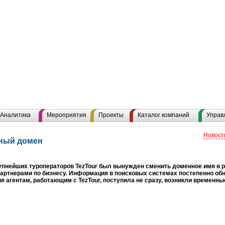
Аналитика
Мероприятия
Проекты
Каталог компаний
Управ
Новост
вный домен
упнейших туроператоров TezTour был вынужден сменить доменное имя в 
ртнерами по бизнесу. Информация в поисковых системах постепенно обн
 агентам, работающим с TezTour, поступила не сразу, возникли временны