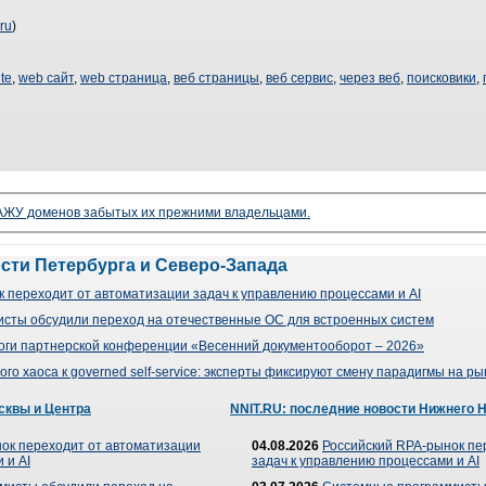
ru
)
te
,
web сайт
,
web страница
,
веб страницы
,
веб сервис
,
через веб
,
поисковики
,
ЖУ доменов забытых их прежними владельцами.
ости Петербурга и Северо-Запада
 переходит от автоматизации задач к управлению процессами и AI
сты обсудили переход на отечественные ОС для встроенных систем
оги партнерской конференции «Весенний документооборот – 2026»
го хаоса к governed self-service: эксперты фиксируют смену парадигмы на р
сквы и Центра
NNIT.RU: последние новости Нижнего 
ок переходит от автоматизации
04.08.2026
Российский RPA-рынок пе
 и AI
задач к управлению процессами и AI