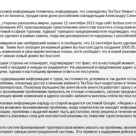
массовой информации появилась информация, что совладелец TezTour Левент 
ел из бизнеса, продав свою долю российским совладельцам Александру Синиг
стороны разошлись мирно, однако 12 сентября 2012 года сайт teztour.com с
ирования IATI, приглашающую туристические агентства посетить стенд компа
темой в сфере туризма. Адвокат турецкого предпринимателя подтвердил, что t
все сделано в рамках закона, тогда как договоренности нарушены с российско
чившееся как «рейдерский захват» и сообщило, что 12 сентября было сделан
в. Также был запущен резервный домен tez-tour.com (дата создания 2005.05.0
ть изменения в свои маркетинговые планы, хотя сообщает, что в новой реклам
т указан новый домен tez-tour.com.
рецкая сторона не планирует, подтверждает тот факт, что в настоящий момент
ний о продаже и никуда не редиректит. На указанный в предложении адрес 
упке, однако к настоящему времени ответа не поступило.
содержащими информацию о турах, их стоимости, условиях и так далее остал
облемы, поскольку доступ к личному кабинету TezTour был недоступен в течен
туроператора. Поскольку большинство агентов или агентств работает сразу с 
и с возникшими проблемами пришлось не столько отказывать, сколько предлага
тоящее время изменения в адресе онлайн–кабинета внесены online.tez-tour.c
сковая информация наряду со старой выдается системой Google, «Яндекс» вы
ек возможно возникновение проблемы, когда покупатели не находят информа
зации, проблема с выдачей может быть достаточно легко решена в течение 
мость ключевых слов для контекстной рекламы по тематике туристического б
боте систем бронирования туроператоров можно указать на проблемы, возни
интернет-связью регистрационной системы. Это привело к задержкам рейсов в