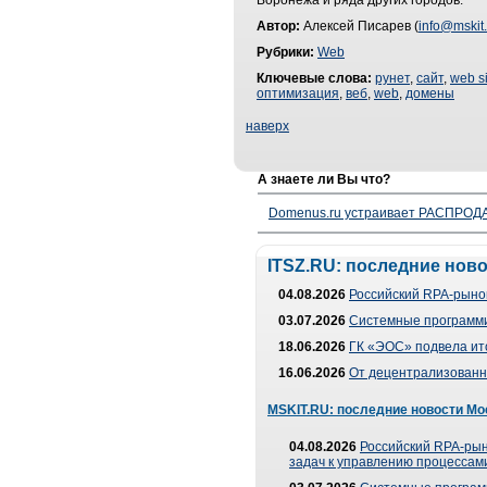
Воронежа и ряда других городов.
Автор:
Алексей Писарев (
info@mskit.
Рубрики:
Web
Ключевые слова:
рунет
,
сайт
,
web si
оптимизация
,
веб
,
web
,
домены
наверх
А знаете ли Вы что?
Domenus.ru устраивает РАСПРОДА
ITSZ.RU: последние нов
04.08.2026
Российский RPA-рынок
03.07.2026
Системные программи
18.06.2026
ГК «ЭОС» подвела ит
16.06.2026
От децентрализованно
MSKIT.RU: последние новости Мо
04.08.2026
Российский RPA-рын
задач к управлению процессами