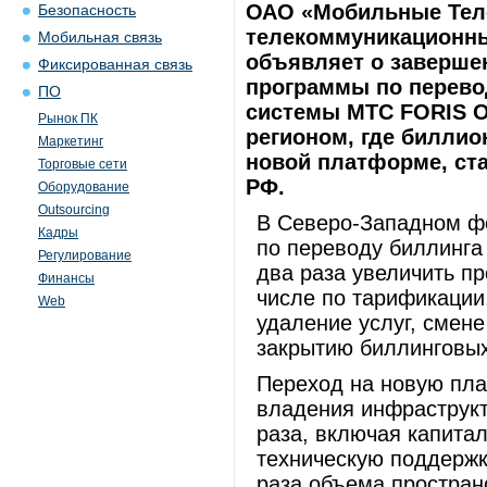
ОАО «Мобильные Тел
Безопасность
телекоммуникационный
Мобильная связь
объявляет о заверше
Фиксированная связь
программы по перево
ПО
системы МТС FORIS O
Рынок ПК
регионом, где биллио
Маркетинг
новой платформе, ст
Торговые сети
РФ.
Оборудование
Outsourcing
В Северо-Западном ф
Кадры
по переводу биллинга
Регулирование
два раза увеличить пр
Финансы
числе по тарификации
Web
удаление услуг, смен
закрытию биллинговых
Переход на новую пл
владения инфраструкт
раза, включая капита
техническую поддержк
раза объема простран