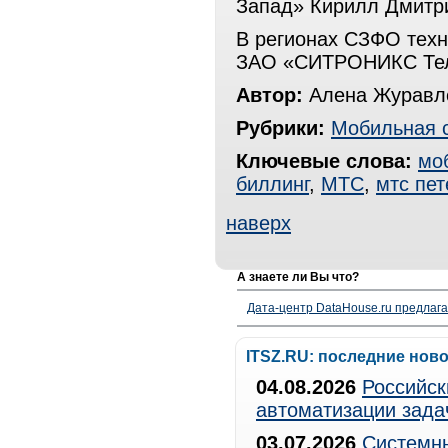
Запад» Кирилл Дмитр
В регионах СЗФО техн
ЗАО «СИТРОНИКС Тел
Автор:
Алена Журавле
Рубрики:
Мобильная 
Ключевые слова:
мо
биллинг
,
МТС
,
мтс пет
наверх
А знаете ли Вы что?
Дата-центр DataHouse.ru предлага
ITSZ.RU: последние нов
04.08.2026
Российск
автоматизации зада
03.07.2026
Системны