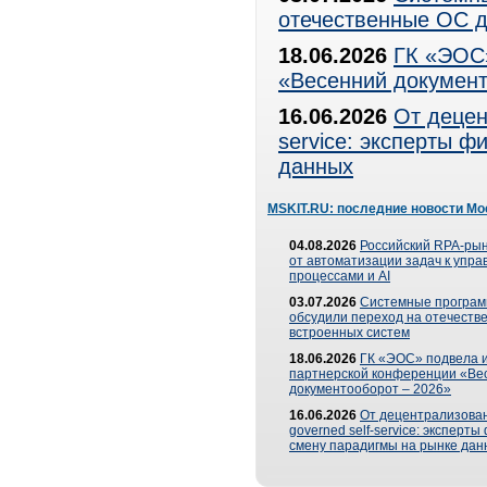
отечественные ОС д
18.06.2026
ГК «ЭОС»
«Весенний документ
16.06.2026
От децен
service: эксперты 
данных
MSKIT.RU: последние новости Мо
04.08.2026
Российский RPA-рын
от автоматизации задач к упр
процессами и AI
03.07.2026
Системные програ
обсудили переход на отечеств
встроенных систем
18.06.2026
ГК «ЭОС» подвела и
партнерской конференции «Ве
документооборот – 2026»
16.06.2026
От децентрализован
governed self-service: эксперт
смену парадигмы на рынке дан