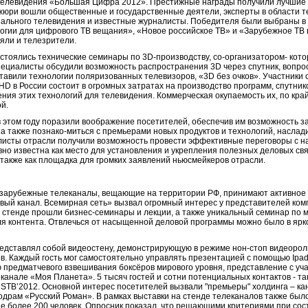
 телевидения «Большая Цифра 2012». Престижные награды получили лучшие
жюри вошли общественные и государственные деятели, эксперты в области 
ального телевидения и известные журналисты. Победителя были выбраны в 
огии для цифрового ТВ вещания», «Новое российское ТВ» и «Зарубежное ТВ в
яли и телезрители.
стоялись технические семинары по 3D-производству, со-организатором- кот
Специалисты обсудили возможность распространения 3D через спутник, вопро
тавили технологии поляризованных телевизоров, «3D без очков». Участники 
D в России состоит в огромных затратах на производство программ, спутник
ния этих технологий для телевидения. Коммерческая окупаемость их, по кра
ой.
 этом году поразили воображение посетителей, обеспечив им возможность за
, а также познако-миться с премьерами новых продуктов и технологий, насл
листы отрасли получили возможность провести эффективные переговоры с 
но известна как место для установления и укрепления полезных деловых свя
 также как площадка для громких заявлений ньюсмейкеров отрасли.
 зарубежные телеканалы, вещающие на территории РФ, принимают активное 
вый канал. Всемирная сеть» вызвал огромный интерес у представителей ко
стенде прошли бизнес-семинары и лекции, а также уникальный семинар по 
я контента. Отвлечься от насыщенной деловой программы можно было в ярк
едставлял собой видеостену, демонстрирующую в режиме нон-стоп видеоро
в. Каждый гость мог самостоятельно управлять презентацией с помощью Ipa
 предматчевого взвешивания боксёров мирового уровня, представление с уч
анале «Моя Планета». 5 тысяч гостей и сотни потенциальных контактов - та
CSTB’2012. Основной интерес посетителей вызвали "премьеры" холдинга – ка
одрам «Русский Роман». В рамках выставки на стенде телеканалов также был
ие более 200 человек. Опросник показал, что решающими критериями при сос