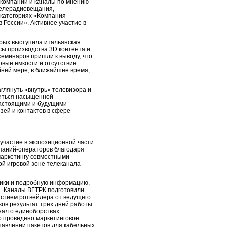
 компании и каналы по мнению
телерадиовещания,
категориях «Компания-
 России». Активное участие в
орых выступила итальянская
сы производства 3D контента и
семинаров пришли к выводу, что
овые емкости и отсутствие
йней мере, в ближайшее время,
глянуть «внутрь» телевизора и
адиться насыщенной
настоящими и будущими
зей и контактов в сфере
участие в экспозиционной части
мпаний-операторов благодаря
маркетингу совместными
ой игровой зоне телеканала
лики и подробную информацию,
d. Каналы ВГТРК подготовили
астием ротвейлера от ведущего
ков результат трех дней работы
нал о единоборствах
о проведено маркетинговое
тавлении пакетов для кабельных