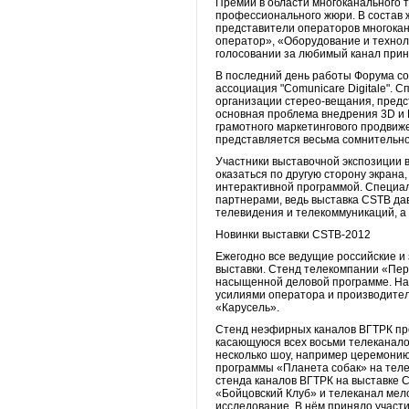
Премии в области многоканального
профессионального жюри. В состав 
представители операторов многокан
оператор», «Оборудование и технол
голосовании за любимый канал прин
В последний день работы Форума со
ассоциация "Comunicare Digitale". 
организации стерео-вещания, предс
основная проблема внедрения 3D и H
грамотного маркетингового продвиже
представляется весьма сомнительн
Участники выставочной экспозиции в
оказаться по другую сторону экрана
интерактивной программой. Специа
партнерами, ведь выставка CSTB дав
телевидения и телекоммуникаций, а
Новинки выставки CSTB-2012
Ежегодно все ведущие российские и
выставки. Стенд телекомпании «Пер
насыщенной деловой программе. На 
усилиями оператора и производител
«Карусель».
Стенд неэфирных каналов ВГТРК пр
касающуюся всех восьми телеканало
несколько шоу, например церемонию
программы «Планета собак» на телек
стенда каналов ВГТРК на выставке 
«Бойцовский Клуб» и телеканал мел
исследование. В нём приняло участ