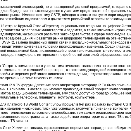
выставочной экспозицией, но и насыщенной деловой программой, которая с 
 для обсуждения на высоком уровне с участием представителей отраслевых м
нного рынка. Именно поэтому CSTB, обладая высоким статусом «при поддерж
ся важнейшим индикатором и двигателем российской отрасли телекоммуника
12 открыл Круглый Стол «Переход национального вещания на цифровой ста
дставители отраслевых министерств и ведомств, а также ключевые игроки от
яд вопросов, касающихся развития законодательства в сфере масс-медиа. Б
 телерадиовещания и развития рынка цифрового телевидения на отечествен
 DVB-T2, замена подвесных линий связи и воздушно-кабельных переходов в 
изводителями контента в условиях происходящих изменений. Среди главных
овой нормативной базы, позволяющей оперативно исправлять неточности ил
же определяющую роль интересов и потребностей зрителей в формировании о
 "Секреты коммерческого успеха тематического телеканала на рынке платног
х телеканалов и компаний-операторов, а также международной исследовател
особы измерения рейтингов нишевого телевидения, недостаток рекламных о
го времени на тематических каналах.
жил IP & TV форум. Движение всех операторов в сторону IP TV было призн
ачи ТВ сигнала. В настоящий момент происходит явный процесс конвергенции
смотра традиционного телевидения, ему стало доступно гораздо большее кол
 мобильные телефоны, планшеты, ноутбуки, компьютеры.
ля платного ТВ World Content Show прошел в 6-й раз в рамках выставки CST
ых каналов – как новых, так и уже успевших заслужить признание зрителей.
тного телевидения во всем его многообразии, тем самым реализовав свои гл
левизионного пространства, а также содействие операторам платного ТВ в в
енные ТВ каналы.
кус Сити Холл» состоялась торжественная церемония награждения победите