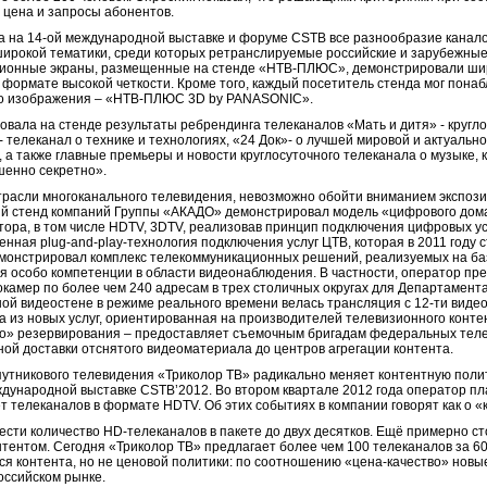
 цена и запросы абонентов.
на 14-ой международной выставке и форуме CSTB все разнообразие канало
широкой тематики, среди которых ретранслируемые российские и зарубежные
зионные экраны, размещенные на стенде «НТВ-ПЛЮС», демонстрировали шир
формате высокой четкости. Кроме того, каждый посетитель стенда мог пона
ого изображения – «НТВ-ПЛЮС 3D by PANASONIC».
ала на стенде результаты ребрендинга телеканалов «Мать и дитя» - кругло
 телеканал о технике и технологиях, «24 Док»- о лучшей мировой и актуальн
 также главные премьеры и новости круглосуточного телеканала о музыке, к
шенно секретно».
трасли многоканального телевидения, невозможно обойти вниманием экспоз
ый стенд компаний Группы «АКАДО» демонстрировал модель «цифрового дома
тора, в том числе HDTV, 3DTV, реализовав принцип подключения цифровых у
менная plug-and-play-технология подключения услуг ЦТВ, которая в 2011 году
монстрировал комплекс телекоммуникационных решений, реализуемых на ба
яя особо компетенции в области видеонаблюдения. В частности, оператор пр
окамер по более чем 240 адресам в трех столичных округах для Департамент
ой видеостене в режиме реального времени велась трансляция с 12-ти вид
а из новых услуг, ориентированная на производителей телевизионного конте
его» резервирования – предоставляет съемочным бригадам федеральных тел
ой доставки отснятого видеоматериала до центров агрегации контента.
утникового телевидения «Триколор ТВ» радикально меняет контентную полити
дународной выставке CSTB’2012. Во втором квартале 2012 года оператор пла
т телеканалов в формате HDTV. Об этих событиях в компании говорят как о 
ести количество HD-телеканалов в пакете до двух десятков. Ещё примерно ст
тентом. Сегодня «Триколор ТВ» предлагает более чем 100 телеканалов за 600
ся контента, но не ценовой политики: по соотношению «цена-качество» новы
оссийском рынке.