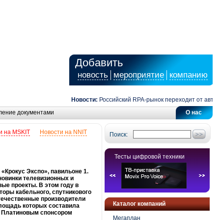
Добавить
новость
мероприятие
компанию
Новости:
Российский RPA-рынок переходит от автоматиза
ление документами
О нас
и на MSKIT
Новости на NNIT
Поиск:
Тесты цифровой техники
«Крокус Экспо», павильоне 1.
новинки телевизионных и
ые проекты. В этом году в
торы кабельного, спутникового
отечественные производители
Каталог компаний
площадь которых составила
и. Платиновым спонсором
Мегаплан