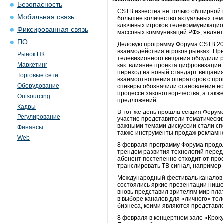
Безопасность
CSTB известна не только обширной 
Мобильная связь
большее количество актуальных тем
ключевых игроков телекоммуникацио
Фиксированная связь
массовых коммуникаций РФ», являет
ПО
Деловую программу Форума CSTB’20
взаимодействия игроков рынка». Пре
Рынок ПК
телевизионного вещания обсудили р
Маркетинг
как: влияние проекта цифровизации
переход на новый стандарт вещания
Торговые сети
взаимоотношения операторов с про
Оборудование
спикеры обозначили становление н
процессе законотвор-чества, а так
Outsourcing
предложений.
Кадры
В тот же день прошла секция Форума
Регулирование
участие представители тематически
важными темами дискуссии стали сп
Финансы
также инструменты продаж рекламно
Web
8 февраля программу Форума продол
трендом развития технологий перед
абонент постепенно отходит от про
транслировать ТВ сигнал, например
Международный фестиваль каналов д
состоялись яркие презентации нишев
вновь представил зрителям мир пла
в выборе каналов для «личного» те
бизнеса, коими являются представл
8 февраля в концертном зале «Кро