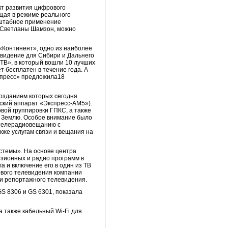
кт развития цифрового
щая в режиме реального
сштабное применение
» Светланы Шамзон, можно
«Континент», одно из наиболее
евидение для Сибири и Дальнего
ТВ», в который вошли 10 лучших
т бесплатен в течение года. А
спресс» предложила18
озданием которых сегодня
еский аппарат «Экспресс-АМ5»).
вой группировки ГПКС, а также
на Землю. Особое внимание было
. телерадиовещанию с
кже услугам связи и вещания на
стемы». На основе центра
изионных и радио программ в
 и включение его в один из ТВ
ового телевидения компании
ги репортажного телевидения.
S 8306 и GS 6301, показала
 также кабельный Wi-Fi для