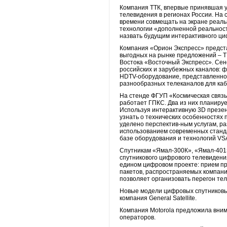
Компания ТТК, впервые принявшая уч
телевидения в регионах России. На
времени совмещать на экране реаль
технологии «дополненной реальност
назвать будущим интерактивного ц
Компания «Орион Экспресс» предста
выгодных на рынке предложений – Т
Востока «Восточный Экспресс». Сен
российских и зарубежных каналов: ф
HDTV-оборудование, представленное
разнообразных телеканалов для ка
На стенде ФГУП «Космическая связь
работает ГПКС. Два из них планируе
Используя интерактивную 3D презен
узнать о технических особенностях 
уделено перспектив-ным услугам, ра
использованием современных станда
базе оборудования и технологий VS
Спутникам «Ямал-300К», «Ямал-401
спутникового цифрового телевидени
едином цифровом проекте: прием про
пакетов, распространяемых компание
позволяет организовать перегон те
Новые модели цифровых спутниковых
компания General Satellite.
Компания Motorola предложила вним
операторов.