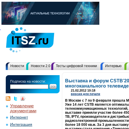
Новости
Новости 2.0
Тесты цифровой техники
Интервью
Выставка и форум CSTB’201
Подписка на новости:
многоканального телевид
21.02.2012 10:18
версия для печати
В Москве с 7 по 9 февраля прошла 
Уже 14 лет CSTB является оптималь
Управление
телекоммуникационных технологий, 
документами
выставке приняли участие более 45
ТВ, IPTV, производители и дистриб
Интернет
радиоэлектронной промышленности. 
Интеграция
более 18 000 кв.м. За 3 дня выстав
выставки стала компания «Триколор