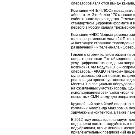
операторов являются имидж канала,
Компания «НТВ-ПЛЮС» представила 
абонентам. Это более 170 каналов 
собственного производства. Телеви
стандартном цифровом формате и в 
первого в России канала трехмерн
Компания «НКС Медиа» демонстриров
жизни современных мам, «24 Техно»-
«Настоящее страшное телевидение, а
развлечений» и телеканала «Совер
Говоря о стремительном развитии о
операторов связи. Так, объединенн
услуг цифрового телевидения опера
новинок - CAM модуль (CI+) – совре
оператора. «АКАДО Телеком» проде
мультисервисной сети связи, выдел
реализации проекта установки виде
Москвы. На специально оборудованн
на оживленных участках города. Одн
использованием сети узлов «горяч
новостных СМИ среду для оперативн
Крупнейший российский оператор сп
компании Александр Макаров на меж
зарубежным контентом, а также паке
В 2012 году оператор планирует дов
подписчики пакета с зарубежным кон
подчёркивают, что изменения коснут
привлекательных предложений на р