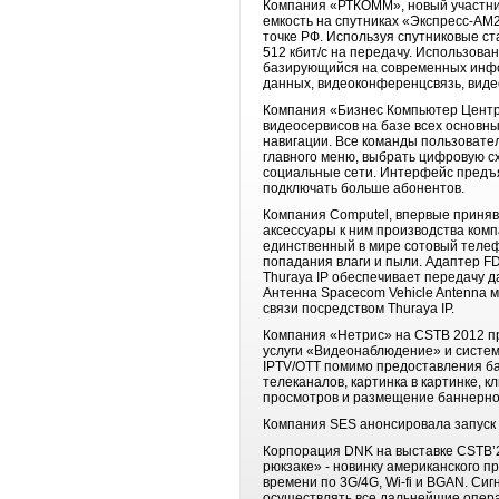
Компания «РТКОММ», новый участник
емкость на спутниках «Экспресс-АМ2
точке РФ. Используя спутниковые ст
512 кбит/с на передачу. Использова
базирующийся на современных инфо
данных, видеоконференцсвязь, виде
Компания «Бизнес Компьютер Центр
видеосервисов на базе всех основны
навигации. Все команды пользовате
главного меню, выбрать цифровую с
социальные сети. Интерфейс предъ
подключать больше абонентов.
Компания Computel, впервые приняв
аксессуары к ним производства комп
единственный в мире сотовый телеф
попадания влаги и пыли. Адаптер F
Thuraya IP обеспечивает передачу д
Антенна Spacecom Vehicle Antenna 
связи посредством Thuraya IP.
Компания «Нетрис» на CSTB 2012 п
услуги «Видеонаблюдение» и систем
IPTV/OTT помимо предоставления б
телеканалов, картинка в картинке,
просмотров и размещение баннерн
Компания SES анонсировала запуск сп
Корпорация DNK на выставке CSTB’2
рюкзаке» - новинку американского п
времени по 3G/4G, Wi-fi и BGAN. Си
осуществлять все дальнейшие опера