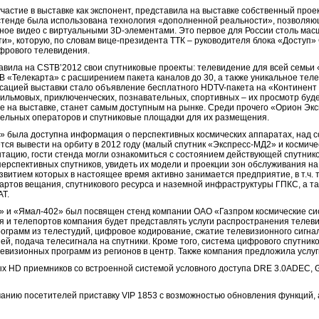
астие в выставке как экспонент, представила на выставке собственный прое
 стенде была использована технология «дополненной реальности», позволяю
ное видео с виртуальными 3D-элементами. Это первое для России столь ма
и», которую, по словам вице-президента ТТК – руководителя блока «Доступ
ифрового телевидения.
вила на CSTB’2012 свои спутниковые проекты: телевидение для всей семьи 
В «Телекарта» с расширением пакета каналов до 30, а также уникальное тел
сацией выставки стало объявление бесплатного HDTV-пакета на «Континент 
ильмовых, приключенческих, познавательных, спортивных – их просмотр буде
 на выставке, станет самым доступным на рынке. Среди прочего «Орион Эк
бельных операторов и спутниковые площадки для их размещения.
» была доступна информация о перспективных космических аппаратах, над с
тся вывести на орбиту в 2012 году (малый спутник «Экспресс-МД2» и космич
тацию, гости стенда могли ознакомиться с состоянием действующей спутнико
перспективных спутников, увидеть их модели и проекции зон обслуживания 
звитием которых в настоящее время активно занимается предприятие, в т.ч
ртов вещания, спутникового ресурса и наземной инфраструктуры ГПКС, а та
AT.
» и «Ямал-402» был посвящен стенд компании ОАО «Газпром космические си
я и телепортов компания будет представлять услуги распространения телев
грамм из телестудий, цифровое кодирование, сжатие телевизионного сигнала
й, подача телесигнала на спутники. Кроме того, система цифрового спутник
левизионных программ из регионов в центр. Также компания предложила услу
 HD приемников со встроенной системой условного доступа DRE 3.0ADEC, G
анию посетителей приставку VIP 1853 с возможностью обновления функций, а