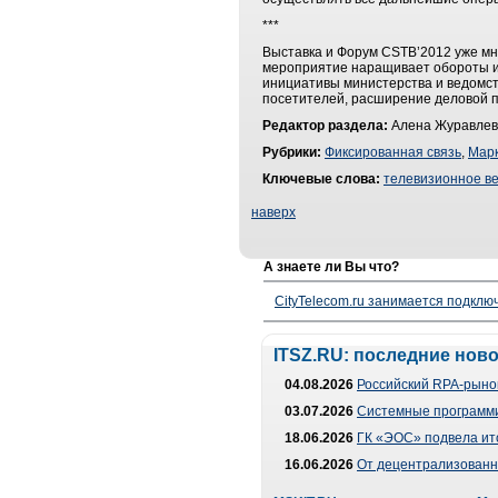
***
Выставка и Форум CSTB’2012 уже мн
мероприятие наращивает обороты и,
инициативы министерства и ведомст
посетителей, расширение деловой 
Редактор раздела:
Алена Журавлев
Рубрики:
Фиксированная связь
,
Марк
Ключевые слова:
телевизионное в
наверх
А знаете ли Вы что?
CityTelecom.ru занимается подклю
ITSZ.RU: последние нов
04.08.2026
Российский RPA-рынок
03.07.2026
Системные программи
18.06.2026
ГК «ЭОС» подвела ит
16.06.2026
От децентрализованно