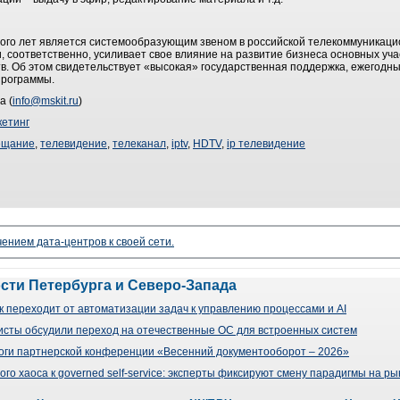
ого лет является системообразующим звеном в российской телекоммуникаци
 соответственно, усиливает свое влияние на развитие бизнеса основных уча
в. Об этом свидетельствует «высокая» государственная поддержка, ежегодны
программы.
а (
info@mskit.ru
)
етинг
ещание
,
телевидение
,
телеканал
,
iptv
,
HDTV
,
ip телевидение
чением дата-центров к своей сети.
ости Петербурга и Северо-Запада
 переходит от автоматизации задач к управлению процессами и AI
сты обсудили переход на отечественные ОС для встроенных систем
оги партнерской конференции «Весенний документооборот – 2026»
го хаоса к governed self-service: эксперты фиксируют смену парадигмы на р