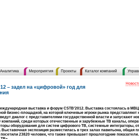
Аналитика
Мероприятия
Проекты
Каталог компаний
Управ
Новост
2 – задел на «цифровой» год для
ения
Международная выставка и форум CSTB’2012. Выставка состоялась в МВЦ 
ной бизнес-площадкой, на которой ключевые игроки рынка представляют 
ведут диалог с представителями государственной власти и запускают нов
0 компаний, среди которых отечественные и зарубежные ТВ каналы, опера
ьюторы оборудования для систем цифрового ТВ, системные интеграторы, 
Выставочная экспозиция разместилась в трех залах павильона, общая 
ку посетили 23820 человек, что также превышает прошлогодние показател
 ТВ».