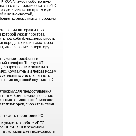
а. РТКОММ имеет собственную
аналы связи практически в любой
ах до 2 Мбит/с на прием и до
ий и возможностей,
фония, корпоративная передача
ставления интерактивных
е которой лежит простота
ить под себя функциональность
ся передачах и фильмах через
ы, что позволяет оператору
путниковые телефоны и
овый телефон Thuraya XT –
даропроч-ности и защиты от
иях. Компактный и легкий модем
х удаленных уголках планеты.
спечения надежной спутниковой
латформу для предоставления
льтант». Комплексное решение
ельных возможностей: мозаика
 телевизоров, сбор статистики
вает часть территории РФ.
и увидеть в работе «ПТС в
део HD/SD-SDI в реальном
inal, который дает возможность