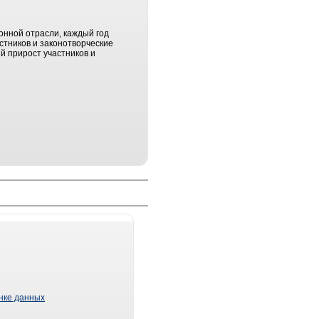
онной отрасли, каждый год
стников и законотворческие
й прирост участников и
ынке данных