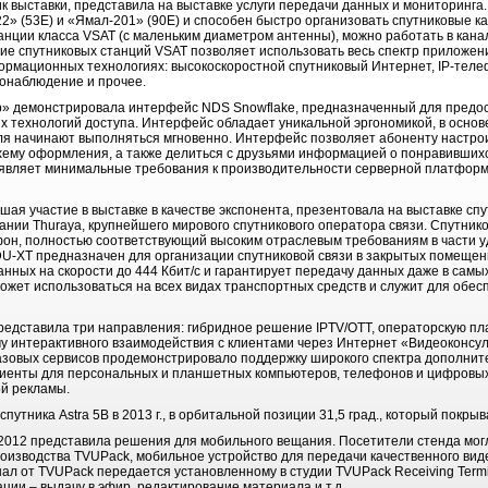
 выставки, представила на выставке услуги передачи данных и мониторинг
2» (53Е) и «Ямал-201» (90Е) и способен быстро организовать спутниковые к
анции класса VSAT (с маленьким диаметром антенны), можно работать в канал
ние спутниковых станций VSAT позволяет использовать весь спектр приложен
рмационных технологиях: высокоскоростной спутниковый Интернет, IP-теле
онаблюдение и прочее.
» демонстрировала интерфейс NDS Snowflake, предназначенный для предо
х технологий доступа. Интерфейс обладает уникальной эргономикой, в основ
ля начинают выполняться мгновенно. Интерфейс позволяет абоненту настро
хему оформления, а также делиться с друзьями информацией о понравивших
являет минимальные требования к производительности серверной платформ
шая участие в выставке в качестве экспонента, презентовала на выставке с
ании Thuraya, крупнейшего мирового спутникового оператора связи. Спутник
он, полностью соответствующий высоким отраслевым требованиям в части у
DU-XT предназначен для организации спутниковой связи в закрытых помещен
анных на скорости до 444 Кбит/с и гарантирует передачу данных даже в самы
может использоваться на всех видах транспортных средств и служит для обе
редставила три направления: гибридное решение IPTV/OTT, операторскую п
у интерактивного взаимодействия с клиентами через Интернет «Видеоконсу
азовых сервисов продемонстрировало поддержку широкого спектра дополнит
 клиенты для персональных и планшетных компьютеров, телефонов и цифровых
ой рекламы.
утника Astra 5B в 2013 г., в орбитальной позиции 31,5 град., который покры
012 представила решения для мобильного вещания. Посетители стенда могл
роизводства TVUPack, мобильное устройство для передачи качественного ви
гнал от TVUPack передается установленному в студии TVUPack Receiving Term
ции – выдачу в эфир, редактирование материала и т.д.