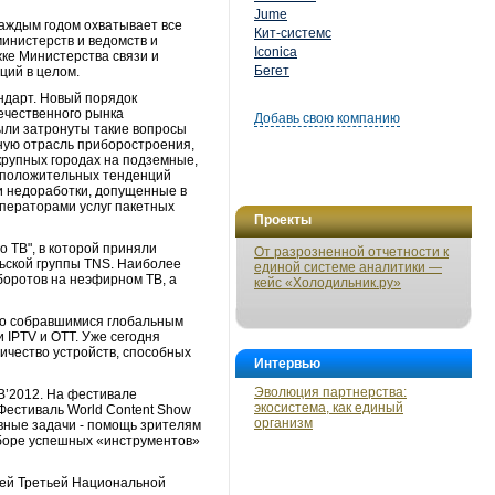
Jume
каждым годом охватывает все
Кит-системс
инистерств и ведомств и
Iconica
ке Министерства связи и
Бегет
ций в целом.
ндарт. Новый порядок
ечественного рынка
Добавь свою компанию
ыли затронуты такие вопросы
ную отрасль приборостроения,
крупных городах на подземные,
 положительных тенденций
и недоработки, допущенные в
ператорами услуг пакетных
Проекты
о ТВ", в которой приняли
От разрозненной отчетности к
ьской группы TNS. Наиболее
единой системе аналитики —
боротов на неэфирном ТВ, а
кейс «Холодильник.ру»
ано собравшимися глобальным
 IPTV и ОТТ. Уже сегодня
ичество устройств, способных
Интервью
Эволюция партнерства:
B’2012. На фестивале
экосистема, как единый
 Фестиваль World Content Show
организм
авные задачи - помощь зрителям
ыборе успешных «инструментов»
лей Третьей Национальной