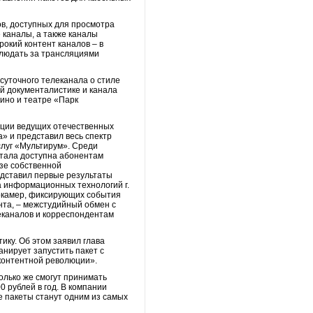
в, доступных для просмотра
 каналы, а также каналы
окий контент каналов – в
блюдать за трансляциями
суточного телеканала о стиле
ой документалистике и канала
ино и театре «Парк
иции ведущих отечественных
» и представил весь спектр
слуг «Мультирум». Среди
 стала доступна абонентам
зе собственной
едставил первые результаты
а информационных технологий г.
еокамер, фиксирующих события
нта, – межстудийный обмен с
еканалов и корреспондентам
ку. Об этом заявил глава
нирует запустить пакет с
«контентной революции».
олько же смогут принимать
 рублей в год. В компании
е пакеты станут одним из самых