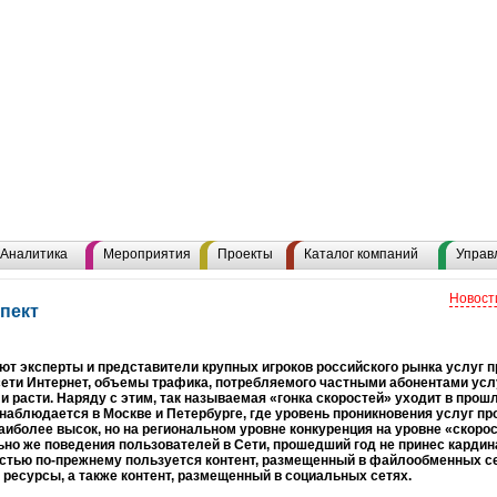
Аналитика
Мероприятия
Проекты
Каталог компаний
Управ
Новост
пект
ют эксперты и представители крупных игроков российского рынка услуг 
сети Интернет, объемы трафика, потребляемого частными абонентами услу
 расти. Наряду с этим, так называемая «гонка скоростей» уходит в прошл
наблюдается в Москве и Петербурге, где уровень проникновения услуг п
аиболее высок, но на региональном уровне конкуренция на уровне «скоро
но же поведения пользователей в Сети, прошедший год не принес карди
стью по-прежнему пользуется контент, размещенный в файлообменных се
ресурсы, а также контент, размещенный в социальных сетях.