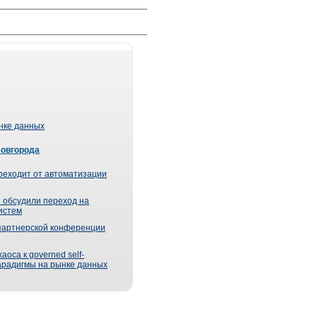
ынке данных
Новгорода
реходит от автоматизации
 обсудили переход на
истем
партнерской конференции
оса к governed self-
парадигмы на рынке данных