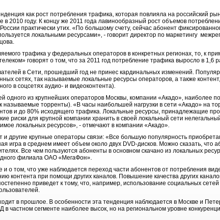
тенденция как рост потребления трафика, которая повлияла на российский рын
 в 2010 году. К концу же 2011 года лавинообразный рост объемов потреблен
России практически утих. «По большому счету, сейчас абонент фиксированно
о пользуется локальными ресурсами», - говорит директор по маркетингу межр
цова.
яемого трафика у федеральных операторов в конкретных регионах, то, к при
еком» говорят о том, что за 2011 год потребление трафика выросло в 1,6 р
ателей в Сети, прошедший год не принес кардинальных изменений. Популя
ных сетях, так называемые локальные ресурсы операторов, а также контен
ного в соцсетях аудио- и видеоконтента).
ей одного из крупнейших операторов Москвы, компании «Акадо», наиболее по
 называемые торренты). «В часы наибольшей нагрузки в сети «Акадо» на то
тов и до 80% исходящего трафика. Локальные ресурсы, принадлежащие про
ие риски для крупной компании хранить в своей локальный сети нелегальный
имое локальных ресурсов», - отмечают в компании «Акадо».
т и другие крупные операторы связи: «Все большую популярность приобрет
ая игра в среднем имеет объем около двух DVD-дисков. Можно сказать, что а
ителях. Все чем пользуются абоненты в основном скачано из локальных ресу
адного филиала ОАО «МегаФон».
же и о том, что уже наблюдается переход части абонентов от потребления вид
ию контента при помощи других каналов. Повышение качества других каналов 
 постепенно приведет к тому, что, например, использование социальных сете
ользователей.
ходит в прошлое. В особенности эта тенденция наблюдается в Москве и Петер
 в частном сегменте наиболее высок, но на региональном уровне конкуренци