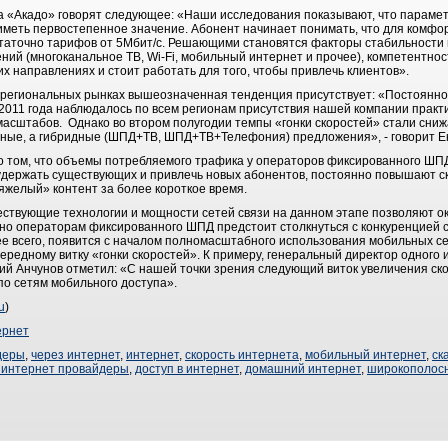
а «Акадо» говорят следующее: «Наши исследования показывают, что парамет
меть первостепенное значение. Абонент начинает понимать, что для комфо
таточно тарифов от 5Мбит/с. Решающими становятся факторы стабильности
ий (многоканальное ТВ, Wi-Fi, мобильный интернет и прочее), компетентнос
х направлениях и стоит работать для того, чтобы привлечь клиентов».
на региональных рынках вышеозначенная тенденция присутствует: «Постоянно
2011 года наблюдалось по всем регионам присутствия нашей компании практич
масштабов. Однако во втором полугодии темпы «гонки скоростей» стали сниж
тные, а гибридные (ШПД+ТВ, ШПД+ТВ+Телефония) предложения», - говорит Е
о том, что объемы потребляемого трафика у операторов фиксированного ШПД 
держать существующих и привлечь новых абонентов, постоянно повышают ско
яжелый» контент за более короткое время.
ществующие технологии и мощности сетей связи на данном этапе позволяют о
здно операторам фиксированного ШПД предстоит столкнуться с конкуренцией 
ее всего, появится с началом полномасштабного использования мобильных се
ередному витку «гонки скоростей». К примеру, генеральный директор одного
рий Анчунов отметил: «С нашей точки зрения следующий виток увеличения ск
по сетям мобильного доступа».
u
)
ернет
деры
,
через интернет
,
интернет
,
скорость интернета
,
мобильный интернет
,
ск
 интернет провайдеры
,
доступ в интернет
,
домашний интернет
,
широкополос