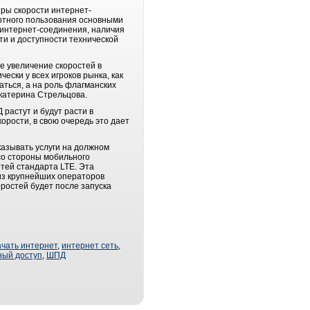
ры скорости интернет-
ртного пользования основными
 интернет-соединения, наличия
ти и доступности технической
е увеличение скоростей в
ески у всех игроков рынка, как
аться, а на роль флагманских
катерина Стрельцова.
растут и будут расти в
рости, в свою очередь это дает
казывать услуги на должном
со стороны мобильного
тей стандарта LTE. Эта
 из крупнейших операторов
оростей будет после запуска
ачать интернет
,
интернет сеть
,
ный доступ
,
ШПД