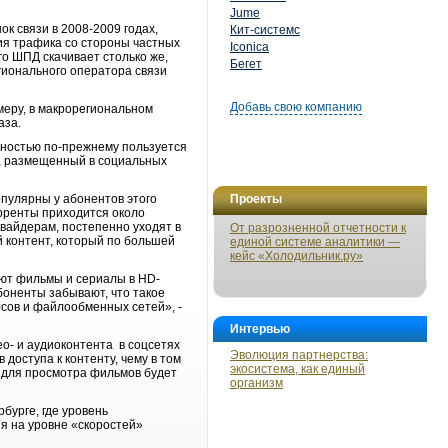
Jume
ок связи в 2008-2009 годах,
Кит-системс
ия трафика со стороны частных
Iconica
го ШПД скачивает столько же,
Бегет
егионального оператора связи
Добавь свою компанию
меру, в макрорегиональном
аза.
рностью по-прежнему пользуется
т, размещенный в социальных
пулярны у абонентов этого
Проекты
рренты приходится около
вайдерам, постепенно уходят в
От разрозненной отчетности к
 контент, который по большей
единой системе аналитики —
кейс «Холодильник.ру»
ают фильмы и сериалы в HD-
боненты забывают, что такое
рсов и файлообменных сетей», -
Интервью
ео- и аудиоконтента в соцсетях
Эволюция партнерства:
доступа к контенту, чему в том
экосистема, как единый
й для просмотра фильмов будет
организм
бурге, где уровень
я на уровне «скоростей»