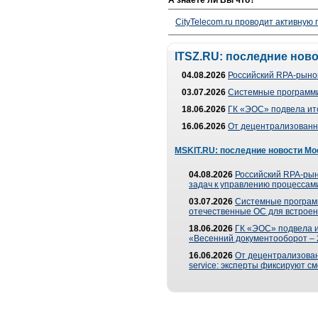
А знаете ли Вы что?
CityTelecom.ru проводит активную
ITSZ.RU: последние нов
04.08.2026
Российский RPA-рынок
03.07.2026
Системные программи
18.06.2026
ГК «ЭОС» подвела ит
16.06.2026
От децентрализованно
MSKIT.RU: последние новости Мо
04.08.2026
Российский RPA-рын
задач к управлению процессами
03.07.2026
Системные програм
отечественные ОС для встроен
18.06.2026
ГК «ЭОС» подвела 
«Весенний документооборот –
16.06.2026
От децентрализованн
service: эксперты фиксируют с