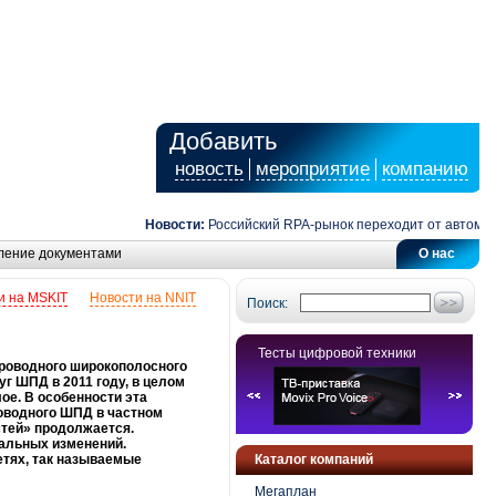
Добавить
новость
мероприятие
компанию
Новости:
Российский RPA-рынок переходит от автоматиза
ление документами
О нас
и на MSKIT
Новости на NNIT
Поиск:
Тесты цифровой техники
проводного широкополосного
г ШПД в 2011 году, в целом
ое. В особенности эта
роводного ШПД в частном
стей» продолжается.
нальных изменений.
тях, так называемые
Каталог компаний
Мегаплан