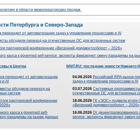
 политику в области межоператорских продаж.
ости Петербурга и Северо-Запада
 переходит от автоматизации задач к управлению процессами и AI
сты обсудили переход на отечественные ОС для встроенных систем
оги партнерской конференции «Весенний документооборот – 2026»
го хаоса к governed self-service: эксперты фиксируют смену парадигмы на р
сквы и Центра
NNIT.RU: последние новости Нижнего 
ок переходит от автоматизации
04.08.2026
Российский RPA-рынок пе
 и AI
задач к управлению процессами и AI
мисты обсудили переход на
03.07.2026
Системные программисты
ных систем
отечественные ОС для встроенных с
итоги партнерской конференции
18.06.2026
ГК «ЭОС» подвела итоги 
 2026»
«Весенний документооборот – 2026»
ого хаоса к governed self-
16.06.2026
От децентрализованного ха
мену парадигмы на рынке данных
service: эксперты фиксируют смену 