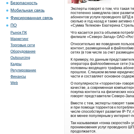
Безопасность
Эксперты говорят о том, что такая 
Мобильная связь
постепенно замедлила свое развитие
абонентов услуги проводного ШПД в 
Фиксированная связь
сколько и год назад и также активн
ПО
«Сумма Телеком» Екатерина Стрель
Рынок ПК
Что касается роста объемов потребл
филиале «Северо-Запад» ОАО «Ростел
Маркетинг
Относительно же поведения пользов
Торговые сети
контент, размещенный в файлообмен
Оборудование
сетях (в том числе за счет размещен
Outsourcing
К примеру, по данным представител
оператора файлообменные сети (так
Кадры
половины входящего трафика абонен
Регулирование
прошлое. Слишком велики юридическ
части и составляет основное содерж
Финансы
Web
О популярности «торрентов» говоря
качестве, а современная компьютерн
покупка контента на физических нос
говорят представители Северо-Зап
Вместе с тем, эксперты говорят так
и при помощи торрентов к потреблен
числе способствует развитие IP-TV,
все менее популярным у интернет-п
Так называемая «гонка скоростей» у
проникновения услуг проводного ШПД
продолжается.