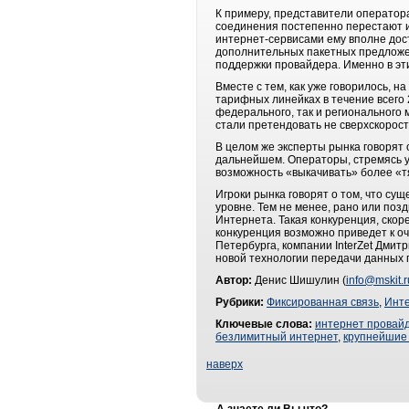
К примеру, представители оператор
соединения постепенно перестают и
интернет-сервисами ему вполне дос
дополнительных пакетных предложен
поддержки провайдера. Именно в эти
Вместе с тем, как уже говорилось, 
тарифных линейках в течение всего 
федерального, так и регионального 
стали претендовать не сверхскорос
В целом же эксперты рынка говорят 
дальнейшем. Операторы, стремясь у
возможность «выкачивать» более «т
Игроки рынка говорят о том, что су
уровне. Тем не менее, рано или по
Интернета. Такая конкуренция, скор
конкуренция возможно приведет к оч
Петербурга, компании InterZet Дмит
новой технологии передачи данных 
Автор:
Денис Шишулин (
info@mskit.r
Рубрики:
Фиксированная связь
,
Инт
Ключевые слова:
интернет провай
безлимитный интернет
,
крупнейшие
наверх