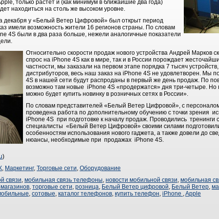
ple, только растет и (как минимум в ближайшие два года)
удет находиться на столь же высоком уровне.
ла декабря у «Белый Ветер Цифровой» был открыт период
аказ имели возможность жители 16 регионов страны. По словам
one 4S были в два раза больше, нежели аналогичные показатели
ели.
Относительно скорости продаж нового устройства Андрей Марков 
спрос на iPhone 4S как в мире, так и в России порождает жесточайш
частности, мы заказали на первом этапе порядка 7 тысяч устройств, 
дистрибуторов, весь наш заказ на iPhone 4S не удовлетворен. Мы п
4S в нашей сети будут распроданы в первый же день продаж. По пов
возможно там новые iPhone 4S «продержатся» дня три-четыре. Но п
можно будет купить новинку в розничных сетях в России».
По словам представителей «Белый Ветер Цифровой», с персоналом
проведена работа по дополнительному обучению с точки зрения и
iPhone 4S при подготовке к началу продаж. Проводились тренинги с
специалисты «Белый Ветер Цифровой» своими силами подготовили
особенностям использования нового гаджета, а также довели до с
нюансы, необходимые при продажах iPhone 4S.
u
)
К
,
Маркетинг
,
Торговые сети
,
Оборудование
й связи
,
мобильная связь телефоны
,
новости мобильной связи
,
мобильная св
 магазинов
,
торговые сети
,
розница
,
Белый Ветер цифровой
,
Белый Ветер
,
ма
мобильные
,
сотовые
,
каталог телефонов
,
купить телефон
,
iPhone
,
Apple