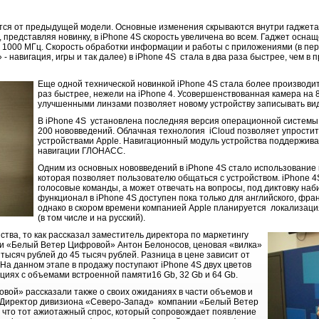
ется от предыдущей модели. Основные изменения скрываются внутри гаджета
представляя новинку, в iPhone 4S скорость увеличена во всем. Гаджет осн
й 1000 МГц. Скорость обработки информации и работы с приложениями (в пер
 навигация, игры и так далее) в iPhone 4S стала в два раза быстрее, чем 
Еще одной технической новинкой iPhone 4S стала более производит
раз быстрее, нежели на iPhone 4. Усовершенствованная камера на 
улучшенными линзами позволяет новому устройству записывать вид
В iPhone 4S установлена последняя версия операционной системы 
200 нововведений. Облачная технология iCloud позволяет упрости
устройствами Apple. Навигационный модуль устройства поддержива
навигации ГЛОНАСС.
Одним из основных нововведений в iPhone 4S стало использование г
которая позволяет пользователю общаться с устройством. iPhone 4
голосовые команды, а может отвечать на вопросы, под диктовку наб
функционал в iPhone 4S доступен пока только для английского, фран
однако в скором времени компанией Apple планируется локализаци
(в том числе и на русский).
ства, то как рассказал заместитель директора по маркетингу
и «Белый Ветер Цифровой» Антон Белоносов, ценовая «вилка»
 тысяч рублей до 45 тысяч рублей. Разница в цене зависит от
 На данном этапе в продажу поступают iPhone 4S двух цветов
рациях с объемами встроенной памяти16 Gb, 32 Gb и 64 Gb.
ой» рассказали также о своих ожиданиях в части объемов и
. Директор дивизиона «Северо-Запад» компании «Белый Ветер
 что тот ажиотажный спрос, который сопровождает появление