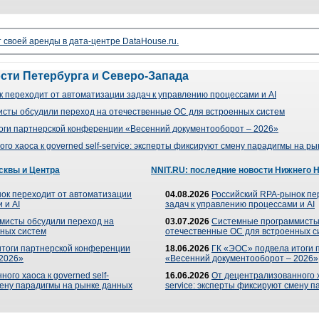
своей аренды в дата-центре DataHouse.ru.
ости Петербурга и Северо-Запада
 переходит от автоматизации задач к управлению процессами и AI
сты обсудили переход на отечественные ОС для встроенных систем
оги партнерской конференции «Весенний документооборот – 2026»
го хаоса к governed self-service: эксперты фиксируют смену парадигмы на р
сквы и Центра
NNIT.RU: последние новости Нижнего 
ок переходит от автоматизации
04.08.2026
Российский RPA-рынок пе
 и AI
задач к управлению процессами и AI
мисты обсудили переход на
03.07.2026
Системные программисты
ных систем
отечественные ОС для встроенных с
итоги партнерской конференции
18.06.2026
ГК «ЭОС» подвела итоги 
 2026»
«Весенний документооборот – 2026»
ого хаоса к governed self-
16.06.2026
От децентрализованного ха
мену парадигмы на рынке данных
service: эксперты фиксируют смену 