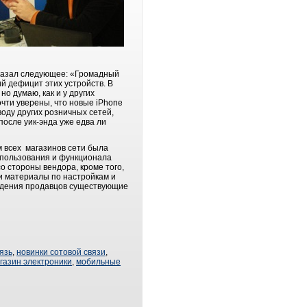
сказал следующее: «Громадный
ий дефицит этих устройств. В
но думаю, как и у других
очти уверены, что новые iPhone
оду других розничных сетей,
осле уик-энда уже едва ли
 всех магазинов сети была
спользования и функционала
о стороны вендора, кроме того,
 материалы по настройкам и
ведения продавцов существующие
язь
,
новинки сотовой связи
,
газин электроники
,
мобильные