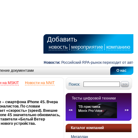
Добавить
новость
мероприятие
компанию
Новости:
Российский RPA-рынок переходит от автоматиз
ление документами
О нас
и на MSKIT
Новости на NNIT
Поиск:
Тесты цифровой техники
e – смартфона iPhone 4S. Вчера
рналистов. По словам
ет «скорость» (speed). Внешне
Phone 4S значительно обновилась,
ставители «Белый Ветер
нового устройства.
Каталог компаний
Мегаплан