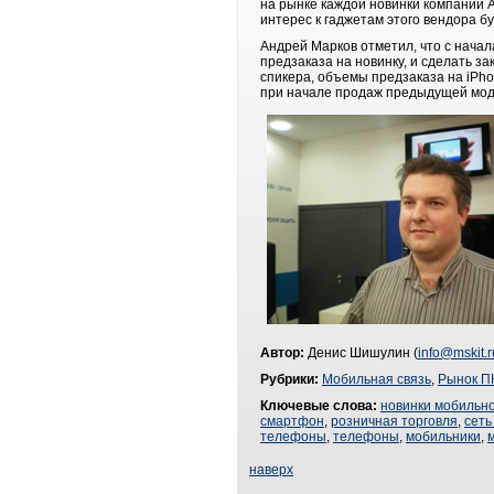
на рынке каждой новинки компании Ap
интерес к гаджетам этого вендора б
Андрей Марков отметил, что с нача
предзаказа на новинку, и сделать з
спикера, объемы предзаказа на iPh
при начале продаж предыдущей мод
Автор:
Денис Шишулин (
info@mskit.r
Рубрики:
Мобильная связь
,
Рынок П
Ключевые слова:
новинки мобильно
смартфон
,
розничная торговля
,
сеть
телефоны
,
телефоны
,
мобильники
,
наверх