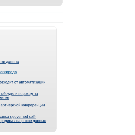
ынке данных
Новгорода
реходит от автоматизации
 обсудили переход на
истем
партнерской конференции
оса к governed self-
парадигмы на рынке данных