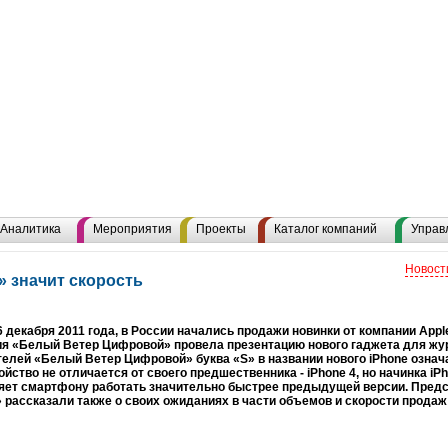
Аналитика
Мероприятия
Проекты
Каталог компаний
Управ
Новост
» значит скорость
6 декабря 2011 года, в России начались продажи новинки от компании Appl
ия «Белый Ветер Цифровой» провела презентацию нового гаджета для жу
елей «Белый Ветер Цифровой» буква «S» в названии нового iPhone означа
ойство не отличается от своего предшественника - iPhone 4, но начинка i
ляет смартфону работать значительно быстрее предыдущей версии. Пред
рассказали также о своих ожиданиях в части объемов и скорости продаж 