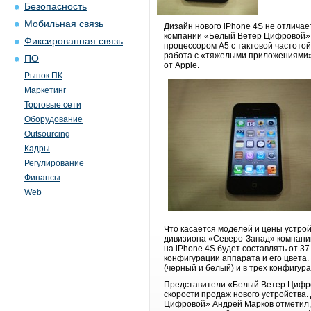
Безопасность
Мобильная связь
Дизайн нового iPhone 4S не отлича
компании «Белый Ветер Цифровой», 
Фиксированная связь
процессором А5 с тактовой частото
работа с «тяжелыми приложениями» -
ПО
от Apple.
Рынок ПК
Маркетинг
Торговые сети
Оборудование
Outsourcing
Кадры
Регулирование
Финансы
Web
Что касается моделей и цены устрой
дивизиона «Северо-Запад» компани
на iPhone 4S будет составлять от 37
конфигурации аппарата и его цвета.
(черный и белый) и в трех конфигу
Представители «Белый Ветер Цифров
скорости продаж нового устройства
Цифровой» Андрей Марков отметил,