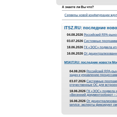
А знаете ли Вы что?
Серверы новой конфигурации ждут 
ITSZ.RU: последние нов
04.08.2026
Российский RPA-рынок
03.07.2026
Системные программи
18.06.2026
ГК «ЭОС» подвела ит
16.06.2026
От децентрализованно
MSKIT.RU: последние новости Мо
04.08.2026
Российский RPA-рын
задач к управлению процессами
03.07.2026
Системные програм
отечественные ОС для встроен
18.06.2026
ГК «ЭОС» подвела 
«Весенний документооборот –
16.06.2026
От децентрализованн
service: эксперты фиксируют с