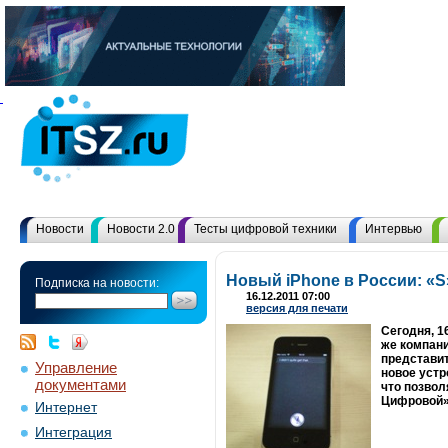
Новости
Новости 2.0
Тесты цифровой техники
Интервью
Новый iPhone в России: «S
Подписка на новости:
16.12.2011 07:00
версия для печати
Сегодня, 1
же компан
представит
Управление
новое устр
документами
что позво
Цифровой» 
Интернет
Интеграция