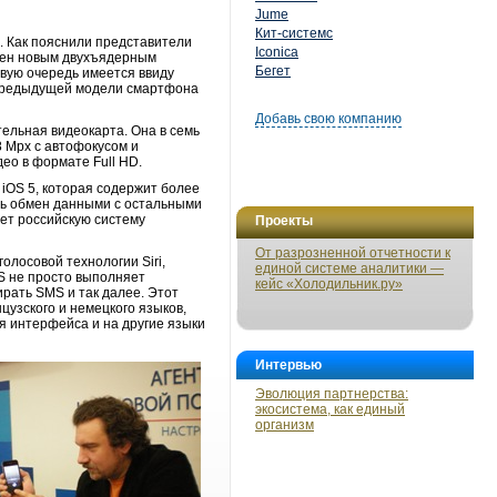
Jume
Кит-системс
. Как пояснили представители
Iconica
ащен новым двухъядерным
Бегет
вую очередь имеется ввиду
в предыдущей модели смартфона
Добавь свою компанию
ельная видеокарта. Она в семь
8 Mpx с автофокусом и
ео в формате Full HD.
iOS 5, которая содержит более
ть обмен данными с остальными
ет российскую систему
Проекты
От разрозненной отчетности к
олосовой технологии Siri,
единой системе аналитики —
S не просто выполняет
кейс «Холодильник.ру»
ирать SMS и так далее. Этот
цузского и немецкого языков,
я интерфейса и на другие языки
Интервью
Эволюция партнерства:
экосистема, как единый
организм