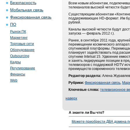
Безопасность
Всем новым абонентам, подключивши
телеканалов высокой четкости будет
Мобильная связь
Существующим абонентам «Континент
Фиксированная связь
поддерживающее HD-формат. Им буде
рублей.
ПО
Каналы высокой четкости будут дос
Рынок ПК
запуска — февраль 2012 г.).
Маркетинг
Ранее, в сентябре 2011 года, крупн
Торговые сети
перемещении космического аппарата 
спутниковой платформы. Перемещаем
Оборудование
планирует задействовать под расши
Outsourcing
спутнике Intelsat 15. Удвоение емко
и занять лидирующие позиции в пре
Кадры
телевизоров с поддержкой HDTV исч
Регулирование
преимуществ современного телевизо
Финансы
Редактор раздела:
Алена Журавлев
Web
Рубрики:
Фиксированная связь
,
Марк
Ключевые слова:
телевизионное в
наверх
А знаете ли Вы что?
Можете приобрести ДВА домена п