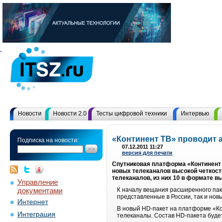
Новости
Новости 2.0
Тесты цифровой техники
Интервью
«Континент ТВ» проводит 
Подписка на новости:
07.12.2011 11:27
версия для печати
Спутниковая платформа «Континент 
новых телеканалов высокой четкости
телеканалов, из них 10 в формате вы
Управление
документами
К началу вещания расширенного пак
представленные в России, так и нов
Интернет
В новый HD-пакет на платформе «К
Интеграция
телеканалы. Состав HD-пакета будет