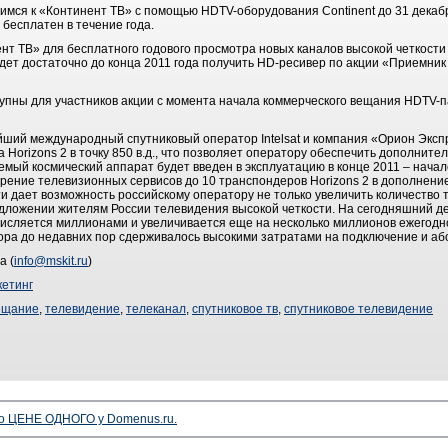
мся к «Континент ТВ» с помощью HDTV-оборудования Continent до 31 декаб
 бесплатен в течение года.
 ТВ» для бесплатного годового просмотра новых каналов высокой четкости
т достаточно до конца 2011 года получить HD-ресивер по акции «Приемник з
тупны для участников акции с момента начала коммерческого вещания HDTV-
ейший международный спутниковый оператор Intelsat и компания «Орион Эксп
Horizons 2 в точку 850 в.д., что позволяет оператору обеспечить дополнит
ый космический аппарат будет введен в эксплуатацию в конце 2011 – начал
рение телевизионных сервисов до 10 транспондеров Horizons 2 в дополнени
сти дает возможность российскому оператору не только увеличить количество т
дложении жителям России телевидения высокой четкости. На сегодняшний де
исляется миллионами и увеличивается еще на несколько миллионов ежегодн
ра до недавних пор сдерживалось высокими затратами на подключение и або
а (
info@mskit.ru
)
етинг
ещание
,
телевидение
,
телеканал
,
спутниковое тв
,
спутниковое телевидение
о ЦЕНЕ ОДНОГО у Domenus.ru.