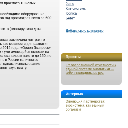
ря просмотр 10 новых
Jume
Кит-системс
Iconica
 необходимо оборудование,
а год просмотра» всего за 500
Бегет
пакета (планируемая дата
Добавь свою компанию
ресс» заключили контракт о
ельные мощности для развития
е 2012 года. «Орион Экспресс»
е к уже имеющейся емкости на
елеканалов в пакете до 150, но
Проекты
нь в России количество
о, однако использование
От разрозненной отчетности к
нентскую плату.
единой системе аналитики —
кейс «Холодильник.ру»
Интервью
Эволюция партнерства:
экосистема, как единый
организм