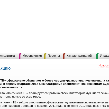
Аналитика
Мероприятия
Проекты
Каталог компаний
Управ
Новост
акцию
ТВ» официально объявляет о более чем двукратном увеличении числа кан
. В первом квартале 2012 г. на платформе «Континент ТВ» абонентам буд
сокой четкости.
ета «Континент ТВ» планирует собрать на своей платформе лучшие телекана
ые, популярные во всем мире.
онтинент ТВ» войдут спортивные, фильмовые, музыкальные, познавательны
 анонсирован в середине декабря 2011 года. В течение 2012 года пакет HD-