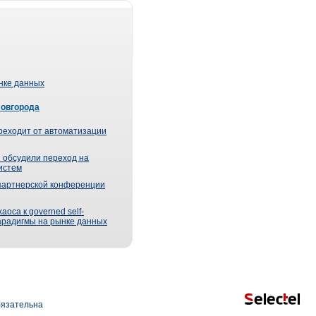
ынке данных
Новгорода
реходит от автоматизации
 обсудили переход на
истем
партнерской конференции
оса к governed self-
парадигмы на рынке данных
язательна