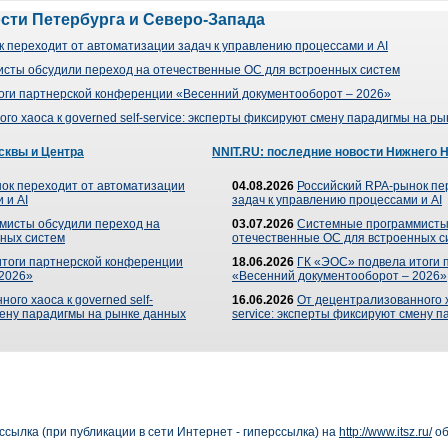
ости Петербурга и Северо-Запада
 переходит от автоматизации задач к управлению процессами и AI
сты обсудили переход на отечественные ОС для встроенных систем
оги партнерской конференции «Весенний документооборот – 2026»
го хаоса к governed self-service: эксперты фиксируют смену парадигмы на р
сквы и Центра
NNIT.RU: последние новости Нижнего 
ок переходит от автоматизации
04.08.2026
Российский RPA-рынок пе
 и AI
задач к управлению процессами и AI
мисты обсудили переход на
03.07.2026
Системные программисты
ных систем
отечественные ОС для встроенных с
итоги партнерской конференции
18.06.2026
ГК «ЭОС» подвела итоги 
 2026»
«Весенний документооборот – 2026»
ого хаоса к governed self-
16.06.2026
От децентрализованного ха
мену парадигмы на рынке данных
service: эксперты фиксируют смену 
сылка (при публикации в сети Интернет - гиперссылка) на
http://www.itsz.ru/
об