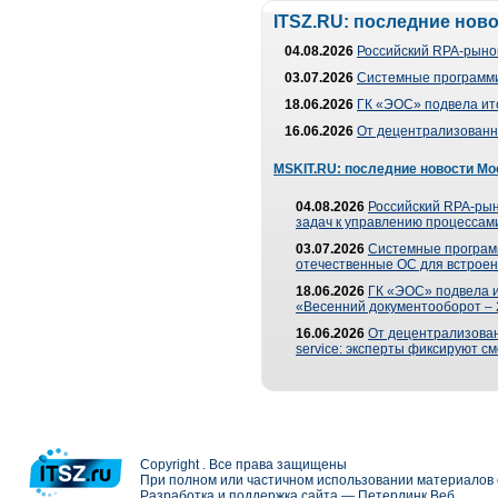
ITSZ.RU: последние нов
04.08.2026
Российский RPA-рынок
03.07.2026
Системные программи
18.06.2026
ГК «ЭОС» подвела ит
16.06.2026
От децентрализованно
MSKIT.RU: последние новости Мо
04.08.2026
Российский RPA-рын
задач к управлению процессами
03.07.2026
Системные програм
отечественные ОС для встроен
18.06.2026
ГК «ЭОС» подвела 
«Весенний документооборот –
16.06.2026
От децентрализованн
service: эксперты фиксируют с
Copyright . Все права защищены
При полном или частичном использовании материалов с
Разработка и поддержка сайта —
Петерлинк Веб