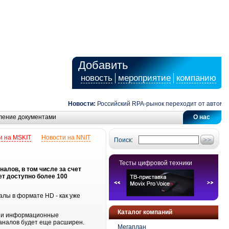
Добавить
новость
мероприятие
компанию
Новости:
Российский RPA-рынок переходит от автоматиз
ление документами
О нас
и на MSKIT
Новости на NNIT
Поиск:
Тесты цифровой техники
алов, в том числе за счет
ет доступно более 100
лы в формате HD - как уже
Каталог компаний
е и информационные
каналов будет еще расширен.
Мегаплан