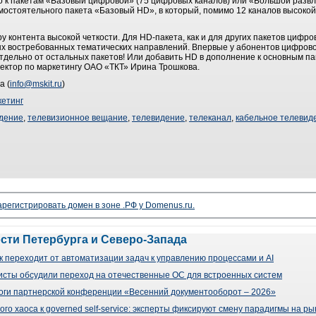
о к пакетам «Базовый цифровой» (75 цифровых каналов) или «Большой разв
мостоятельного пакета «Базовый HD», в который, помимо 12 каналов высокой
 контента высокой четкости. Для HD-пакета, как и для других пакетов цифро
х востребованных тематических направлений. Впервые у абонентов цифрово
тдельно от остальных пакетов! Или добавить HD в дополнение к основным па
ректор по маркетингу ОАО «ТКТ» Ирина Трошкова.
а (
info@mskit.ru
)
етинг
дение
,
телевизионное вещание
,
телевидение
,
телеканал
,
кабельное телевид
арегистрировать домен в зоне .РФ у Domenus.ru.
ости Петербурга и Северо-Запада
 переходит от автоматизации задач к управлению процессами и AI
сты обсудили переход на отечественные ОС для встроенных систем
оги партнерской конференции «Весенний документооборот – 2026»
го хаоса к governed self-service: эксперты фиксируют смену парадигмы на р