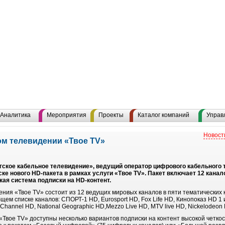
Аналитика
Мероприятия
Проекты
Каталог компаний
Управ
Новост
м телевидении «Твое TV»
ское кабельное телевидение», ведущий оператор цифрового кабельного 
ске нового HD-пакета в рамках услуги «Твое TV». Пакет включает 12 канал
кая система подписки на HD-контент.
ния «Твое TV» состоит из 12 ведущих мировых каналов в пяти тематических 
бщем списке каналов: СПОРТ-1 HD, Eurosport HD, Fox Life HD, Кинопоказ HD 1 
Channel HD, National Geographic HD,Mezzo Live HD, MTV live HD, Nickelodeon
Твое TV» доступны несколько вариантов подписки на контент высокой четкос