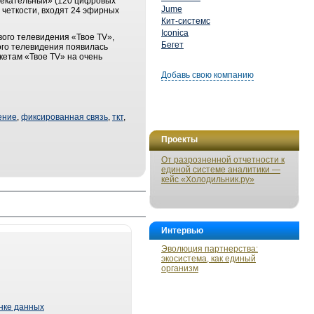
лекательный» (120 цифровых
Jume
 четкости, входят 24 эфирных
Кит-системс
Iconica
вого телевидения «Твое TV»,
Бегет
го телевидения появилась
кетам «Твое TV» на очень
Добавь свою компанию
ение
,
фиксированная связь
,
ткт
,
Проекты
От разрозненной отчетности к
единой системе аналитики —
кейс «Холодильник.ру»
Интервью
Эволюция партнерства:
экосистема, как единый
организм
ынке данных