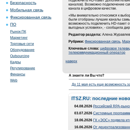
подключить HD-пакет дополнительн
Безопасность
каналов). Возможно подключение са
канала в цифровом качестве.
Мобильная связь
«Мы внимательно относимся к выбору
Фиксированная связь
были отобраны лучшие каналы самы
возможность подключить HD-пакет о
ПО
выгодных условиях», - сообщила ди
Рынок ПК
Редактор раздела:
Алена Журавлев
Маркетинг
Рубрики:
Фиксированная связь
,
Марк
Торговые сети
Ключевые слова:
цифровое телеви
Оборудование
телекоммуникационный оператор
Outsourcing
наверх
Кадры
Регулирование
Финансы
А знаете ли Вы что?
Web
До 11 мая есть еще возможность з
ITSZ.RU: последние нов
04.08.2026
Российский RPA-рынок
03.07.2026
Системные программи
18.06.2026
ГК «ЭОС» подвела ит
16.06.2026
От децентрализованно