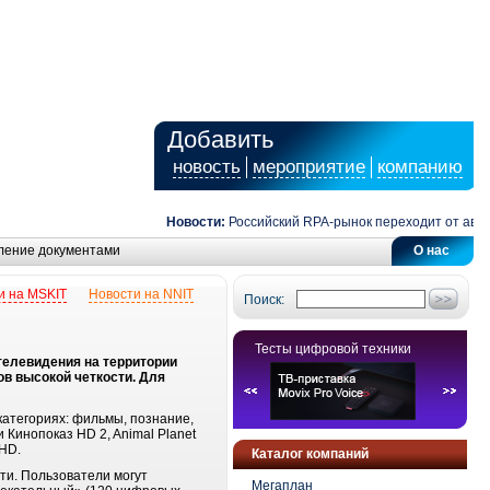
Добавить
новость
мероприятие
компанию
Новости:
Российский RPA-рынок переходит от автом
ление документами
О нас
и на MSKIT
Новости на NNIT
Поиск:
Тесты цифровой техники
телевидения на территории
ов высокой четкости. Для
категориях: фильмы, познание,
и Кинопоказ HD 2, Animal Planet
 HD.
Каталог компаний
ти. Пользователи могут
Мегаплан