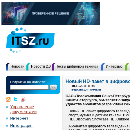
Новости
Новости 2.0
Тесты цифровой техники
Интервью
Новый HD-пакет в цифрово
Подписка на новости:
10.11.2011 11:49
версия для печати
ОАО «Телекомпания Санкт-Петербург
Санкт-Петербурга, объявляет о запу
удобства абонентов разработана гиб
Управление
документами
Новый HD-пакет цифрового телевиде
спорт, музыка и детские каналы. В о
Интернет
HD, Discovery Showcase HD, Outdoor 
Интеграция
Абонентам цифрового телевидения «