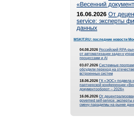
«Весенний документ
16.06.2026
От децен
service: эксперты 
данных
MSKIT.RU: последние новости Мо
04.08.2026
Российский RPA-рын
от автоматизации задач к упр
процессами и AI
03.07.2026
Системные програ
обсудили переход на отечеств
встроенных систем
18.06.2026
ГК «ЭОС» подвела и
партнерской конференции «Ве
документооборот – 2026»
16.06.2026
От децентрализован
governed self-service: эксперт
смену парадигмы на рынке дан