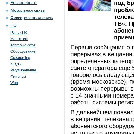
под б
Безопасность
пробл
Мобильная связь
телека
Фиксированная связь
ТВ». 
ПО
абонен
Рынок ПК
прием
Маркетинг
Торговые сети
Первые сообщения о 
Оборудование
перерывах в вещании 
Outsourcing
определенных категор
Кадры
сайте оператора еще 5
Регулирование
говорилось следующее:
Финансы
(время московское), 
Web
возможны перерывы в 
с 14-значными номера
работы системы регис
В дальнейшем появил
в вещании телеканал
абонентского оборудо
не только о возможны