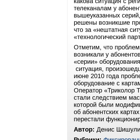
какова ситуация с рег
телеканалам у абонен
вышеуказанных серий,
решены возникшие про
что за «нештатная сит
«технологический пар
Отметим, что проблем
возникали у абоненто
«серии» оборудования
ситуация, произошедш
июне 2010 года пробл
оборудование с карта
Оператор «Триколор Т
стали следствием мас
которой были модифи
об абонентских картах
перестали функцион
Автор:
Денис Шишули
Рубрики:
Фиксированн