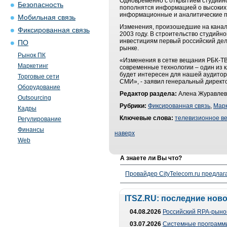
Одновременно с открытием студийно
Безопасность
пополнятся информацией о высоких 
информационные и аналитические п
Мобильная связь
Изменения, произошедшие на канале
Фиксированная связь
2003 году. В строительство студий
инвестициям первый российский дел
ПО
рынке.
Рынок ПК
«Изменения в сетке вещания РБК-ТВ
Маркетинг
современные технологии – один из 
будет интересен для нашей аудитори
Торговые сети
СМИ», - заявил генеральный директ
Оборудование
Редактор раздела:
Алена Журавлев
Outsourcing
Рубрики:
Фиксированная связь
,
Марк
Кадры
Ключевые слова:
телевизионное в
Регулирование
Финансы
наверх
Web
А знаете ли Вы что?
Провайдер CityTelecom.ru предлаг
ITSZ.RU: последние нов
04.08.2026
Российский RPA-рынок
03.07.2026
Системные программи