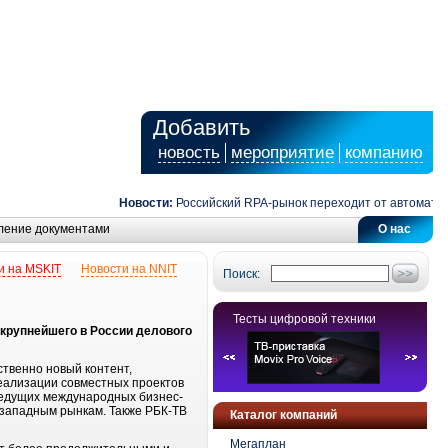
Добавить
новость
мероприятие
компанию
Новости:
Российский RPA-рынок переходит от автоматизац
ление документами
О нас
и на MSKIT
Новости на NNIT
Поиск:
Тесты цифровой техники
крупнейшего в России делового
ственно новый контент,
еализации совместных проектов
 ведущих международных бизнес-
 западным рынкам. Также РБК-ТВ
Каталог компаний
Мегаплан