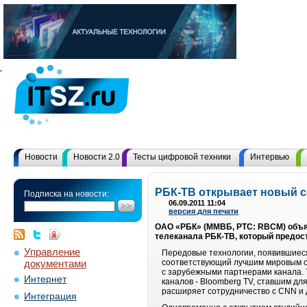
Новости
Новости 2.0
Тесты цифровой техники
Интервью
РБК-ТВ открывает новый с
Подписка на новости:
06.09.2011 11:04
версия для печати
ОАО «РБК» (ММВБ, РТС: RBCM) объяв
телеканала РБК-ТВ, который предос
Управление
Передовые технологии, появившиеся
документами
соответствующий лучшим мировым с
с зарубежными партнерами канала. 
Интернет
каналов - Bloomberg TV, ставшим д
расширяет сотрудничество с CNN и
Интеграция