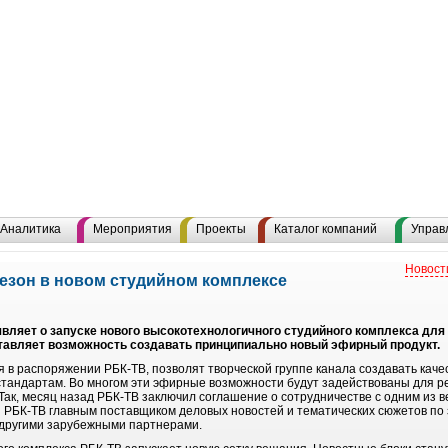
Аналитика
Мероприятия
Проекты
Каталог компаний
Управ
Новост
езон в новом студийном комплексе
ляет о запуске нового высокотехнологичного студийного комплекса для 
тавляет возможность создавать принципиально новый эфирный продукт.
 в распоряжении РБК-ТВ, позволят творческой группе канала создавать каче
тандартам. Во многом эти эфирные возможности будут задействованы для р
Так, месяц назад РБК-ТВ заключил соглашение о сотрудничестве с одним из
ля РБК-ТВ главным поставщиком деловых новостей и тематических сюжетов по
 другими зарубежными партнерами.