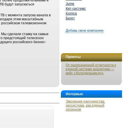
ут более продолжительными и
Jume
ТВ будут запускаться
Кит-системс
Iconica
ТВ с момента запуска канала в
Бегет
Благодаря этим масштабным
а российском телевизионном
Добавь свою компанию
 Мы сделали ставку на самые
что предстоящий телесезон
едущего российского бизнес-
Проекты
От разрозненной отчетности к
единой системе аналитики —
кейс «Холодильник.ру»
Интервью
Эволюция партнерства:
экосистема, как единый
организм