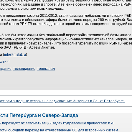
го комплекса РБК-ТВ запускает новую сетку вещания. Новостные блоки стан
технологиях, медицине и спорте. В течение осенне-зимнего периода на РБК-
рограммы с участием новых ведущих.
 в преддверии сезона-2011/2012, стали самыми глобальными в истории РБК-
ного комплекса и обновление эфира было вложено порядка 260 млн. рублей. 
овой канал РБК-ТВ стал обладателем одной из самых современных студий н
 были бы невозможны без глобальной перестройки технической базы канала.
ключевых факторов успеха информационно-аналитических каналов. Уверен, 
и и привлечет новых зрителей, что позволит укрепить позиции РБК-ТВ как в
ор ЗАО «РБК-ТВ» Артем Инютин.
а (
info@mskit.ru
)
етинг
ещание
,
телевидение
,
телеканал
ает вам выгодные условия на подключение Интернет в Санкт-Петербурге.
ости Петербурга и Северо-Запада
 переходит от автоматизации задач к управлению процессами и AI
сты обсудили переход на отечественные ОС для встроенных систем