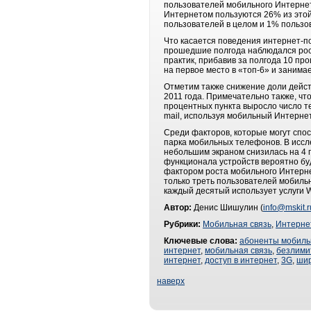
пользователей мобильного Интернет
Интернетом пользуются 26% из этой 
пользователей в целом и 1% поль
Что касается поведения интернет-п
прошедшие полгода наблюдался рост
практик, прибавив за полгода 10 пр
на первое место в «топ-6» и занима
Отметим также снижение доли дейст
2011 года. Примечательно также, чт
процентных пункта выросло число те
mail, используя мобильный Интернет
Среди факторов, которые могут спо
парка мобильных телефонов. В иссл
небольшим экраном снизилась на 4 п
функционала устройств вероятно бу
фактором роста мобильного Интерне
только треть пользователей мобиль
каждый десятый использует услуги W
Автор:
Денис Шишулин (
info@mskit.r
Рубрики:
Мобильная связь
,
Интерне
Ключевые слова:
абоненты мобиль
интернет
,
мобильная связь
,
безлими
интернет
,
доступ в интернет
,
3G
,
шир
наверх