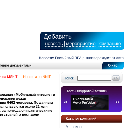
Добавить
новость
мероприятие
компанию
Новости:
Российский RPA-рынок переходит от автоматиз
ление документами
О нас
и на MSKIT
Новости на NNIT
Поиск:
Тесты цифровой техники
дования «Мобильный интернет в
ледования лежит
авил 6462 человека. По данным
ва пользуются около 21 млн
 за полгода он практически не
я страны), а рост доли
Каталог компаний
Мегаплан