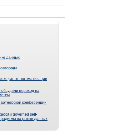
ынке данных
Новгорода
реходит от автоматизации
 обсудили переход на
истем
партнерской конференции
оса к governed self-
парадигмы на рынке данных