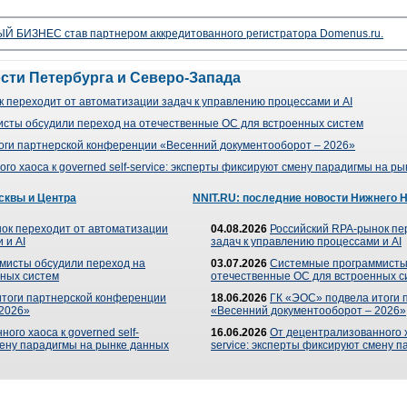
 БИЗНЕС став партнером аккредитованного регистратора Domenus.ru.
ости Петербурга и Северо-Запада
 переходит от автоматизации задач к управлению процессами и AI
сты обсудили переход на отечественные ОС для встроенных систем
оги партнерской конференции «Весенний документооборот – 2026»
го хаоса к governed self-service: эксперты фиксируют смену парадигмы на р
сквы и Центра
NNIT.RU: последние новости Нижнего 
ок переходит от автоматизации
04.08.2026
Российский RPA-рынок пе
 и AI
задач к управлению процессами и AI
мисты обсудили переход на
03.07.2026
Системные программисты
ных систем
отечественные ОС для встроенных с
итоги партнерской конференции
18.06.2026
ГК «ЭОС» подвела итоги 
 2026»
«Весенний документооборот – 2026»
ого хаоса к governed self-
16.06.2026
От децентрализованного ха
мену парадигмы на рынке данных
service: эксперты фиксируют смену 