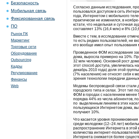
Безопасность
Согласно данным исследования, пров
Мобильная связь
пользовался доступом в сеть Интерн
года, Интернетом с мобильного теле
Фиксированная связь
практически не изменился, в ноябр
кстати, что недельная и суточная 
ПО
составляет 13% (16,4 млн) и 8% (10,
Рынок ПК
Вместе с тем, в исследовании отмеч
Маркетинг
то есть редких пользователей, не в
кто вообще имел опыт пользования
Торговые сети
Проведенное ФОМ исследование заф
Оборудование
дома, выросла примерно на 10%. Пр
Outsourcing
32 млн человек). Основной рост до
этот способ доступа, увеличилась н
Кадры
декабрь 2010 года) доля этой груп
Регулирование
(7% населения) не относят себя к м
зрения технологии передачи данных
Финансы
Web
Модемы беспроводной связи стали д
городского типа и селах. Этот тип 
ФОМ в городах с населением менее 
порядка 44% из числа абонентов, п
по выделенным линиям в этих насел
пользующихся Интернетом дома, вых
получают 10%.
Что касается уровня проникновения
среди молодежи (12–24 лет) мобиль
распространение Интернета в этой 
количества интернет-пользователей
Интернета снижается более существе