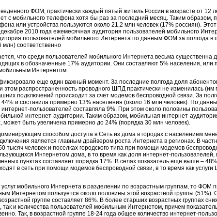
еденного ФОМ, практически каждый пятый житель России в возрасте от 12 ле
ет с мобильного телефона хотя бы раз за последний месяц. Таким образом, 
фона или устройства пользуются около 21,2 млн человек (17% россиян). Этот
е-декабре 2010 года ежемесячная аудитория пользователей мобильного Инте
аудитория пользователей мобильного Интернета по данным ФОМ за полгода в 
6 млн) соответственно
ается, что среди пользователей мобильного Интернета весьма существенна д
ходящих в обозначенные 17% аудитории. Они составляют 5% населения, или п
 мобильным Интернетом.
иксировало еще один важный момент. За последние полгода доля абоненто
и этом распространенность проводного ШПД практически не изменилась (им 
машних подключений происходит за счет модемов беспроводной связи. За пол
а 44% и составила примерно 13% населения (около 16 млн человек). По данн
пы интернет-пользователей составляла 9%. При этом около половины пользо
обильной интернет-аудитории. Таким образом, мобильная интернет-аудитория
, может быть увеличена примерно до 24% (порядка 30 млн человек).
оминирующим способом доступа в Сеть из дома в городах с населением мене
подключения является главным драйвером роста Интернета в регионах. В час
50 тысяч человек и поселках городского типа при помощи модемов беспровод
ользующихся Интернетом дома, в то время как доля интернет-пользователей,
енных пунктах составляет порядка 17%. В селах показатель еще выше – 48%
одят в сеть при помощи модемов беспроводной связи, в то время как услуг
 услуг мобильного Интернета в разделении по возрастным группам, то ФОМ 
ным Интернетом пользуется около половины этой возрастной группы (51%). О
возрастной группе составляет 86%. В более старших возрастных группах сни
, так и количества пользователей мобильным Интернетом, причем показател
нно. Так, в возрастной группе 18-24 года общее количество интернет-польз