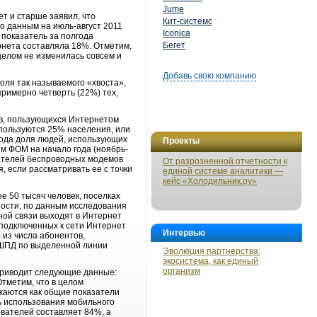
Jume
т и старше заявил, что
Кит-системс
по данным на июль-август 2011
Iconica
 показатель за полгода
Бегет
рнета составляла 18%. Отметим,
целом не изменилась совсем и
Добавь свою компанию
оля так называемого «хвоста»,
римерно четверть (22%) тех,
в, пользующихся Интернетом
пользуются 25% населения, или
года доля людей, использующих
Проекты
ым ФОМ на начало года (ноябрь-
вателей беспроводных модемов
От разрозненной отчетности к
, если рассматривать ее с точки
единой системе аналитики —
кейс «Холодильник.ру»
е 50 тысяч человек, поселках
тности, по данным исследования
ной связи выходят в Интернет
 подключенных к сети Интернет
Интервью
 из числа абонентов,
и ШПД по выделенной линии
Эволюция партнерства:
экосистема, как единый
организм
приводит следующие данные:
тметим, что в целом
жаются как общие показатели
ь использования мобильного
ователей составляет 84%, а