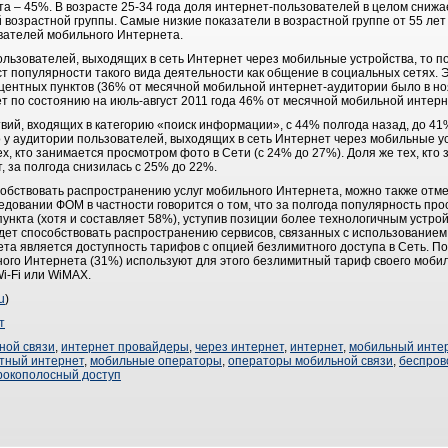
а – 45%. В возрасте 25-34 года доля интернет-пользователей в целом снижа
возрастной группы. Самые низкие показатели в возрастной группе от 55 лет
зователей мобильного Интернета.
ользователей, выходящих в сеть Интернет через мобильные устройства, то 
 популярности такого вида деятельности как общение в социальных сетях. 
оцентных пунктов (36% от месячной мобильной интернет-аудитории было в но
ет по состоянию на июль-август 2011 года 46% от месячной мобильной интер
вий, входящих в категорию «поиск информации», с 44% полгода назад, до 41
о у аудитории пользователей, выходящих в сеть Интернет через мобильные ус
х, кто занимается просмотром фото в Сети (с 24% до 27%). Доля же тех, кто 
, за полгода снизилась с 25% до 22%.
собствовать распространению услуг мобильного Интернета, можно также отм
едовании ФОМ в частности говорится о том, что за полгода популярность пр
ункта (хотя и составляет 58%), уступив позиции более технологичным устро
дет способствовать распространению сервисов, связанных с использование
та является доступность тарифов с опцией безлимитного доступа в Сеть. П
ного Интернета (31%) используют для этого безлимитный тариф своего моби
i-Fi или WiMAX.
u
)
т
ной связи
,
интернет провайдеры
,
через интернет
,
интернет
,
мобильный инте
тный интернет
,
мобильные операторы
,
операторы мобильной связи
,
беспров
окополосный доступ