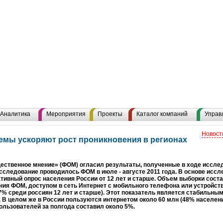
Аналитика
Мероприятия
Проекты
Каталог компаний
Управ
Новост
мы ускоряют рост проникновения в регионах
ественное мнение» (ФОМ) огласил результаты, полученные в ходе иссле
сследование проводилось ФОМ в июле - августе 2011 года. В основе исс
тивный опрос населения России от 12 лет и старше. Объем выборки сост
ия ФОМ, доступом в сеть Интернет с мобильного телефона или устройст
7% среди россиян 12 лет и старше). Этот показатель является стабильным,
 В целом же в России пользуются интернетом около 60 млн (48% населени
ользователей за полгода составил около 5%.