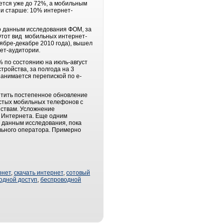
ется уже до 72%, а мобильным
 и старше: 10% интернет-
по данным исследования ФОМ, за
Этот вид мобильных интернет-
ябре-декабре 2010 года), вышел
нет-аудитории.
% по состоянию на июль-август
тройства, за полгода на 3
занимается перепиской по e-
етить постепенное обновление
остых мобильных телефонов с
йствам. Усложнение
м Интернета. Еще одним
о данным исследования, пока
льного оператора. Примерно
рнет
,
скачать интернет
,
сотовый
одной доступ
,
беспроводной