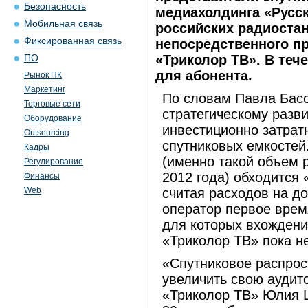
Безопасность
медиахолдинга «Русс
Мобильная связь
российских радиоста
Фиксированная связь
непосредственного пр
«Триколор ТВ». В теч
ПО
для абонента.
Рынок ПК
Маркетинг
По словам Павла Басо
Торговые сети
стратегическому разв
Оборудование
инвестиционно затратн
Outsourcing
спутниковых емкостей
Кадры
(именно такой объем 
Регулирование
2012 года) обходится 
Финансы
Web
считая расходов на до
оператор первое врем
для которых вхождени
«Триколор ТВ» пока н
«Спутниковое распрос
увеличить свою аудито
«Триколор ТВ» Юлия Ш