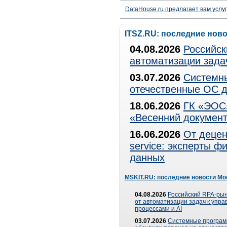
DataHouse.ru предлагает вам услу
ITSZ.RU: последние нов
04.08.2026
Российск
автоматизации зада
03.07.2026
Системны
отечественные ОС д
18.06.2026
ГК «ЭОС»
«Весенний документ
16.06.2026
От децен
service: эксперты 
данных
MSKIT.RU: последние новости Мо
04.08.2026
Российский RPA-рын
от автоматизации задач к упр
процессами и AI
03.07.2026
Системные програ