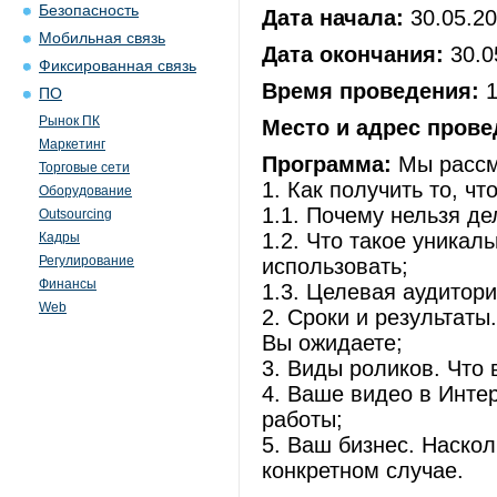
Безопасность
Дата начала:
30.05.2
Мобильная связь
Дата окончания:
30.0
Фиксированная связь
Время проведения:
1
ПО
Рынок ПК
Место и адрес прове
Маркетинг
Программа:
Мы рассм
Торговые сети
1. Как получить то, чт
Оборудование
1.1. Почему нельзя де
Outsourcing
1.2. Что такое уникал
Кадры
Регулирование
использовать;
Финансы
1.3. Целевая аудитор
Web
2. Сроки и результаты
Вы ожидаете;
3. Виды роликов. Что
4. Ваше видео в Инте
работы;
5. Ваш бизнес. Наско
конкретном случае.