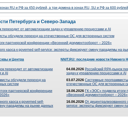
 зонах RU и РФ за 450 рублей, а три домена в зонах RU, SU и РФ за 600 рубле
ости Петербурга и Северо-Запада
 переходит от автоматизации задач к управлению процессами и AI
сты обсудили переход на отечественные ОС для встроенных систем
оги партнерской конференции «Весенний документооборот – 2026»
го хаоса к governed self-service: эксперты фиксируют смену парадигмы на р
сквы и Центра
NNIT.RU: последние новости Нижнего 
ок переходит от автоматизации
04.08.2026
Российский RPA-рынок пе
 и AI
задач к управлению процессами и AI
мисты обсудили переход на
03.07.2026
Системные программисты
ных систем
отечественные ОС для встроенных с
итоги партнерской конференции
18.06.2026
ГК «ЭОС» подвела итоги 
 2026»
«Весенний документооборот – 2026»
ого хаоса к governed self-
16.06.2026
От децентрализованного ха
мену парадигмы на рынке данных
service: эксперты фиксируют смену 