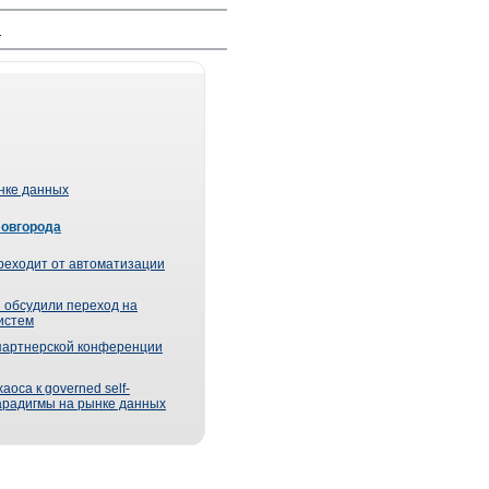
й
ынке данных
Новгорода
реходит от автоматизации
 обсудили переход на
истем
партнерской конференции
оса к governed self-
парадигмы на рынке данных