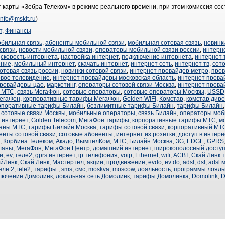
 карты «Зебра Телеком» в режиме реального времени, при этом комиссия сос
info@mskit.ru
)
т
,
Финансы
обильная связь
,
абоненты мобильной связи
,
мобильная сотовая связь
,
новинк
связи
,
новости мобильной связи
,
операторы мобильной связи россии
,
интерн
,
скорость интернета
,
настройка интернет
,
подключение интернета
,
интернет
ение
,
мобильный интернет
,
скачать интернет
,
интернет сеть
,
интернет тв
,
сот
отовая связь россии
,
новинки сотовой связи
,
интернет провайдер метро
,
про
вое телевидение
,
интернет провайдеры московская область
,
интернет прова
провайдеры цао
,
маркетинг
,
операторы сотовой связи Москва
,
интернет прова
ь МТС
,
связь МегаФон
,
сотовые операторы
,
сотовые операторы Москвы
,
USSD
егаФон
,
корпоративные тарифы МегаФон
,
Golden WiFi
,
Комстар
,
комстар дире
рпоративные тарифы Билайн
,
безлимитные тарифы Билайн
,
тарифы Билайн
,
сотовые связи Москвы
,
мобильные операторы
,
связь Билайн
,
операторы моб
 интернет
,
Golden Telecom
,
МегаФон тарифы
,
корпоративные тарифы МТС
,
м
аны МТС
,
тарифы Билайн Москва
,
тарифы сотовой связи
,
корпоративный МТ
енты сотовой связи
,
сотовые абоненты
,
интернет из розетки
,
доступ в интерн
,
Корбина Телеком
,
Акадо
,
ВымпелКом
,
МТС
,
Билайн Москва
,
3G
,
EDGE
,
GPRS
ланы
,
МегаФон
,
МегаФон Центр
,
домашний интернет
,
широкополосный досту
и
,
ev
,
теле2
,
gprs интернет
,
ip телефония
,
voip
,
Ethernet
,
wifi
,
АСВТ
,
Скай Линк 
йЛинк
,
Скай Линк
,
Мастертел
,
акции
,
продвижение
,
evdo
,
ev do
,
adsl
,
dsl
,
adsl 
еле 2
,
tele2
,
тарифы
,
sms
,
смс
,
moskva
,
moscow
,
лояльность
,
программы лояль
лючение Домолинк
,
локальная сеть Домолинк
,
тарифы Домолинка
,
Domolink
,
D