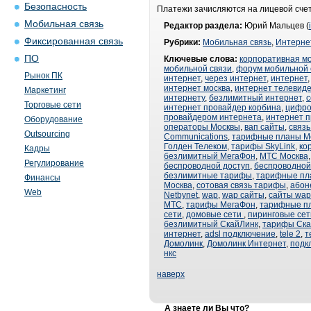
Безопасность
Платежи зачисляются на лицевой счет
Мобильная связь
Редактор раздела:
Юрий Мальцев (
Фиксированная связь
Рубрики:
Мобильная связь
,
Интерне
ПО
Ключевые слова:
корпоративная м
мобильной связи
,
форум мобильной 
Рынок ПК
интернет
,
через интернет
,
интернет
интернет москва
,
интернет телевид
Маркетинг
интернету
,
безлимитный интернет
,
с
Торговые сети
интернет провайдер корбина
,
цифро
провайдером интернета
,
интернет 
Оборудование
операторы Москвы
,
вап сайты
,
связ
Outsourcing
Communications
,
тарифные планы М
Голден Телеком
,
тарифы SkyLink
,
ко
Кадры
безлимитный МегаФон
,
МТС Москва
Регулирование
беспроводной доступ
,
беспроводной
безлимитные тарифы
,
тарифные пл
Финансы
Москва
,
сотовая связь тарифы
,
абон
Web
Netbynet
,
wap
,
wap сайты
,
сайты wap
МТС
,
тарифы МегаФон
,
тарифные п
сети
,
домовые сети
,
пиринговые сет
безлимитный СкайЛинк
,
тарифы Ска
интернет
,
adsl подключение
,
tele 2
,
т
Домолинк
,
Домолинк Интернет
,
подк
нкс
наверх
А знаете ли Вы что?