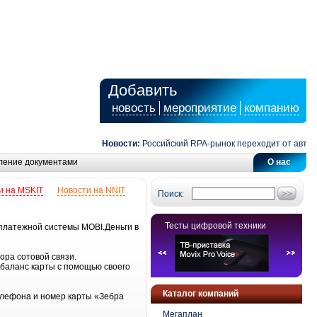
Добавить
новость
мероприятие
компанию
Новости:
Российский RPA-рынок переходит от автомат
ление документами
О нас
и на MSKIT
Новости на NNIT
Поиск:
Тесты цифровой техники
 платежной системы MOBI.Деньги в
ора сотовой связи.
баланс карты с помощью своего
Каталог компаний
телефона и номер карты «Зебра
Мегаплан