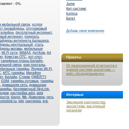
тавляет - 0%.
Jume
Кит-системс
Iconica
Бегет
и мобильной связи
,
услуги
ет провайдеры
,
спутниковый
Добавь свою компанию
 телефон
,
бесплатный интернет
,
овый интернет
,
покупать
вайдеры интернета балашиха
,
йдеры центральный
,
стать
йдеры москвы
,
мобильные
,
Wi Fi сети
,
WiMAX
,
АртКом
,
Art
кт
,
Комстар ОТС
,
хот-спот
,
Проекты
,
тарифные планы Билайн
,
ильной связи
,
wap порталы
,
От разрозненной отчетности к
обильные тарифы
,
Яндекс.Wi-Fi
,
единой системе аналитики —
С
,
МТС тарифы
,
МегаФон
кейс «Холодильник.ру»
ет
,
Билайн
,
Стрим
,
QWERTY
,
,
GSM
,
тарифы сотовые
,
тарифы
п
,
домашняя сеть
,
домашние
тарифы
,
безлимитный SkyLink
,
модем
,
настройка adsl
,
adsl
Интервью
ности
,
бонус
,
fttb
,
Домолинк
,
сеть
omolink ru
,
iptv
,
синтерра
,
ктв
,
Эволюция партнерства:
экосистема, как единый
организм