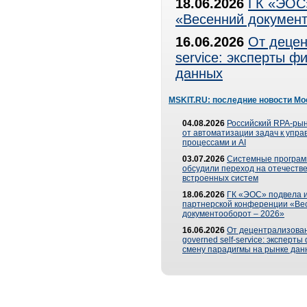
18.06.2026
ГК «ЭОС»
«Весенний документ
16.06.2026
От децен
service: эксперты 
данных
MSKIT.RU: последние новости Мо
04.08.2026
Российский RPA-рын
от автоматизации задач к упр
процессами и AI
03.07.2026
Системные програ
обсудили переход на отечеств
встроенных систем
18.06.2026
ГК «ЭОС» подвела и
партнерской конференции «Ве
документооборот – 2026»
16.06.2026
От децентрализован
governed self-service: эксперт
смену парадигмы на рынке дан