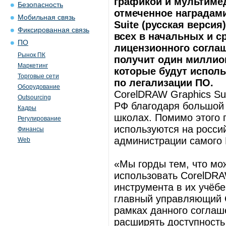
графикой и мультимед
Безопасность
отмеченное наградам
Мобильная связь
Suite (русская верси
Фиксированная связь
всех в начальных и с
ПО
лицензионного согла
Рынок ПК
получит один миллион
Маркетинг
которые будут исполь
Торговые сети
по легализации ПО.
Оборудование
CorelDRAW Graphics Su
Outsourcing
РФ благодаря большой 
Кадры
школах. Помимо этого 
Регулирование
используются на россий
Финансы
администрации самого 
Web
«Мы горды тем, что мо
использовать CorelDRAW
инструмента в их учёбе
главный управляющий C
рамках данного соглаш
расширять доступность