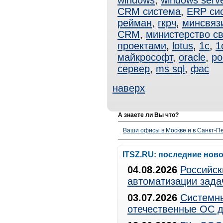
windows
,
windows serv
CRM система
,
ERP си
рейман
,
гкрч
,
минсвяз
CRM
,
министерство с
проектами
,
lotus
,
1с
,
1
майкрософт
,
oracle
,
ро
сервер
,
ms sql
,
фас
наверх
А знаете ли Вы что?
Ваши офисы в Москве и в Санкт-Пе
ITSZ.RU: последние нов
04.08.2026
Российск
автоматизации зада
03.07.2026
Системны
отечественные ОС д