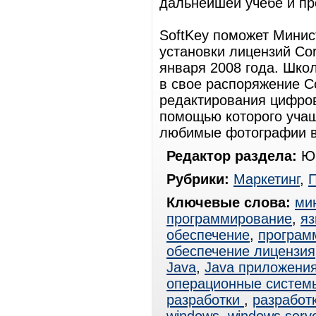
дальнейшей учебе и пр
SoftKey поможет Минис
установки лицензий Cor
января 2008 года. Шко
в свое распоряжение C
редактирования цифровы
помощью которого учащ
любимые фотографии в
Редактор раздела:
Юр
Рубрики:
Маркетинг
,
Ключевые слова:
ми
программирование
,
яз
обеспечение
,
программ
обеспечение лицензия
Java
,
Java приложени
операционные систем
разработки
,
разработ