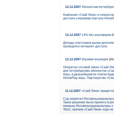
12.12.2007
Абонентам петербургс
Компания «Скай Линк» и оператор
доступа к игровому порталу HomeP
12.12.2007
14% без разговоров
(
Доходы участников рынка дополнит
проводного интернет-доступа
12.12.2007
Игровая коалиция
(Но
Оператор сотовой связи «Скай Ли
для петербургских абонентов «Ска
игры, в дальнейшем их список буд
HomePlay игры. Партнерство «Ска
11.12.2007
«Скай Линк» придется
Суд запретил Россвязьохранкульт
Такое решение было принято в ка
приказы Россвязьохранкультуры о 
Tele2, причем «Скай Линк» еще н