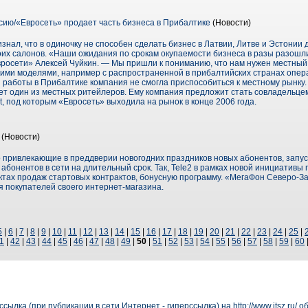
ию/«Евросеть» продает часть бизнеса в Прибалтике
(Новости)
нал, что в одиночку не способен сделать бизнес в Латвии, Литве и Эстонии
оих салонов. «Наши ожидания по срокам окупаемости бизнеса в разы разошл
Евросети» Алексей Чуйкин. — Мы пришли к пониманию, что нам нужен местный
ими моделями, например с распространенной в прибалтийских странах опер
я работы в Прибалтике компания не смогла приспособиться к местному рынку
нет один из местных ритейлеров. Ему компания предложит стать совладельце
, под которым «Евросеть» выходила на рынок в конце 2006 года.
(Новости)
о привлекающие в преддверии новогодних праздников новых абонентов, запус
абонентов в сети на длительный срок. Так, Tele2 в рамках новой инициативы
ах продаж стартовых контрактов, бонусную программу. «МегаФон Северо-Зап
я покупателей своего интернет-магазина.
5
|
6
|
7
|
8
|
9
|
10
|
11
|
12
|
13
|
14
|
15
|
16
|
17
|
18
|
19
|
20
|
21
|
22
|
23
|
24
|
25
|
1
|
42
|
43
|
44
|
45
|
46
|
47
|
48
|
49
|
50
|
51
|
52
|
53
|
54
|
55
|
56
|
57
|
58
|
59
|
60
сылка (при публикации в сети Интернет - гиперссылка) на
http://www.itsz.ru/
об