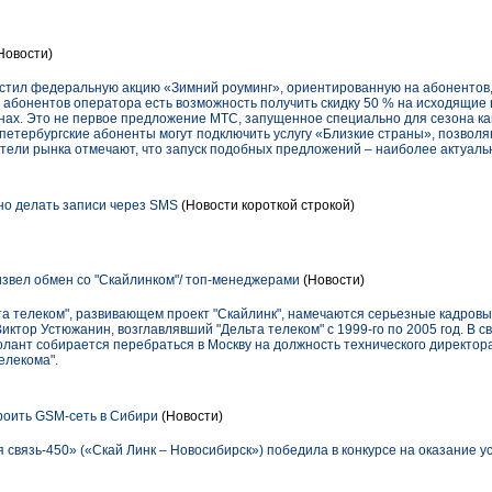
Новости)
устил федеральную акцию «Зимний роуминг», ориентированную на абонентов
 у абонентов оператора есть возможность получить скидку 50 % на исходящи
нах. Это не первое предложение МТС, запущенное специально для сезона кан
а петербургские абоненты могут подключить услугу «Близкие страны», позво
атели рынка отмечают, что запуск подобных предложений – наиболее актуаль
о делать записи через SMS
(Новости короткой строкой)
извел обмен со "Скайлинком"/ топ-менеджерами
(Новости)
ьта телеком", развивающем проект "Скайлинк", намечаются серьезные кадров
иктор Устюжанин, возглавлявший "Дельта телеком" с 1999-го по 2005 год. В 
лант собирается перебраться в Москву на должность технического директора
елекома".
роить GSM-сеть в Сибири
(Новости)
связь-450» («Скай Линк – Новосибирск») победила в конкурсе на оказание ус