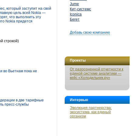
Jume
ес, который заступит на свой
Кит-системс
главную цель всей Nokia —
Iconica
рят, что выполнить эту
Бегет
что Nokia придется
Добавь свою компанию
ой строкой)
Проекты
От разрозненной отчетности к
и во Вьетнам пока не
единой системе аналитики —
кейс «Холодильник.ру»
Интервью
едерации в две тарифные
ель пресс-службы
Эволюция партнерства:
экосистема, как единый
организм