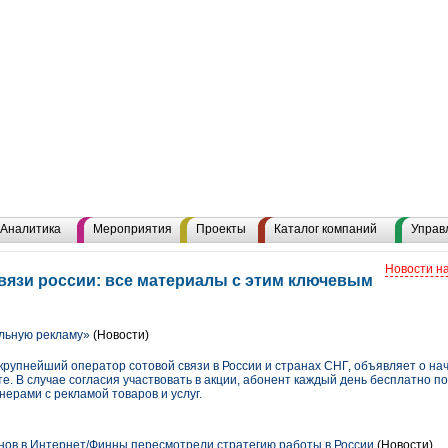
Аналитика
Мероприятия
Проекты
Каталог компаний
Управ
Новости н
язи россии: все материалы с этим ключевым
льную рекламу»
(Новости)
упнейший оператор сотовой связи в России и странах СНГ, объявляет о нач
. В случае согласия участвовать в акции, абонент каждый день бесплатно 
ерами с рекламой товаров и услуг.
онов в Интернет/Финны пересмотрели стратегию работы в России
(Новости)