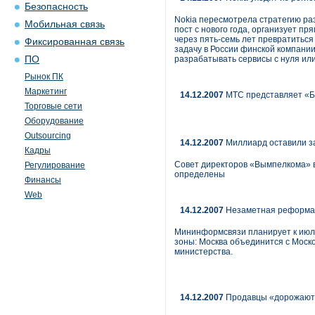
Безопасность
Nokia пересмотрела стратегию раз
Мобильная связь
пост с нового года, организует п
через пять-семь лет превратиться
Фиксированная связь
задачу в России финской компании
ПО
разрабатывать сервисы с нуля ил
Рынок ПК
Маркетинг
14.12.2007
МТС представляет «Бл
Торговые сети
Оборудование
Outsourcing
14.12.2007
Миллиард оставили з
Кадры
Совет директоров «Вымпелкома» в
Регулирование
определены
Финансы
Web
14.12.2007
Незаметная реформа
Мининформсвязи планирует к июлю
зоны: Москва объединится с Моско
министерства.
14.12.2007
Продавцы «дорожают»