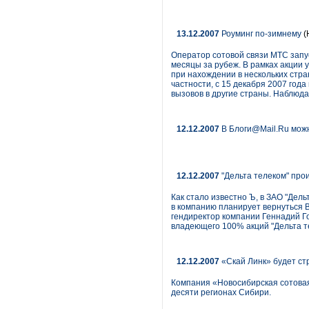
13.12.2007
Роуминг по-зимнему
(
Оператор сотовой связи МТС зап
месяцы за рубеж. В рамках акции
при нахождении в нескольких стра
частности, с 15 декабря 2007 год
вызовов в другие страны. Наблюд
12.12.2007
В Блоги@Mail.Ru можн
12.12.2007
"Дельта телеком" про
Как стало известно Ъ, в ЗАО "Дел
в компанию планирует вернуться В
гендиректор компании Геннадий Го
владеющего 100% акций "Дельта т
12.12.2007
«Скай Линк» будет ст
Компания «Новосибирская сотовая 
десяти регионах Сибири.