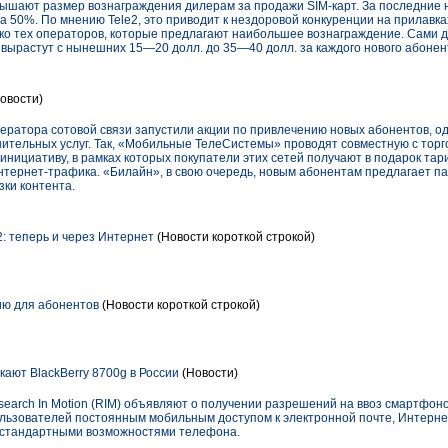
шают размер вознаграждения дилерам за продажи SIM-карт. За последние н
а 50%. По мнению Tele2, это приводит к нездоровой конкуренции на прилавка
о тех операторов, которые предлагают наибольшее вознаграждение. Сами д
 вырастут с нынешних 15—20 долл. до 35—40 долл. за каждого нового абонен
овости)
ператора сотовой связи запустили акции по привлечению новых абонентов, о
ительных услуг. Так, «Мобильные ТелеСистемы» проводят совместную с тор
нициативу, в рамках которых покупатели этих сетей получают в подарок т
тернет-трафика. «Билайн», в свою очередь, новым абонентам предлагает пак
ки контента.
: теперь и через Интернет
(Новости короткой строкой)
ию для абонентов
(Новости короткой строкой)
ают BlackBerry 8700g в России
(Новости)
arch In Motion (RIM) объявляют о получении разрешений на ввоз смартфонов
ользователей постоянным мобильным доступом к электронной почте, Интерне
е стандартными возможностями телефона.