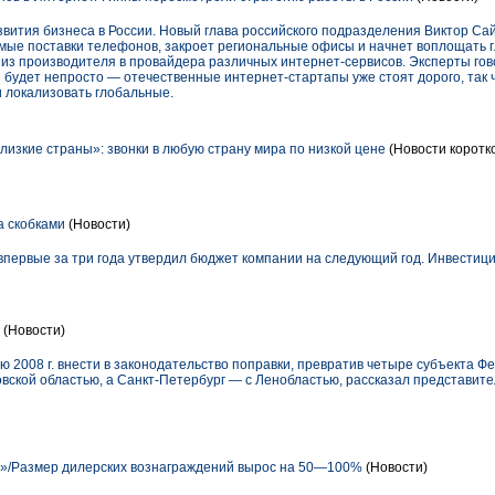
вития бизнеса в России. Новый глава российского подразделения Виктор Сай
рямые поставки телефонов, закроет региональные офисы и начнет воплощать 
 из производителя в провайдера различных интернет-сервисов. Эксперты гово
 будет непросто — отечественные интернет-стартапы уже стоят дорого, так 
и локализовать глобальные.
изкие страны»: звонки в любую страну мира по низкой цене
(Новости коротк
а скобками
(Новости)
первые за три года утвердил бюджет компании на следующий год. Инвестици
(Новости)
 2008 г. внести в законодательство поправки, превратив четыре субъекта Ф
вской областью, а Санкт-Петербург — с Ленобластью, рассказал представит
/Размер дилерских вознаграждений вырос на 50—100%
(Новости)