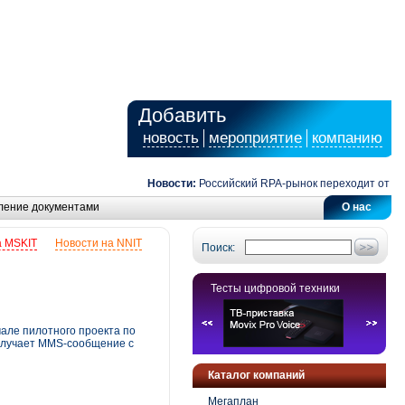
Добавить
новость
мероприятие
компанию
Новости:
Российский RPA-рынок переходит от автома
ление документами
О нас
а MSKIT
Новости на NNIT
Поиск:
Тесты цифровой техники
але пилотного проекта по
получает MMS-сообщение с
Каталог компаний
Мегаплан