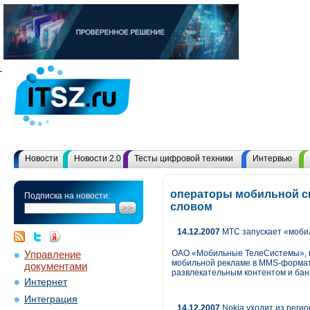
Новости
Новости 2.0
Тесты цифровой техники
Интервью
операторы мобильной св
Подписка на новости:
словом
14.12.2007
МТС запускает «моби
Управление
ОАО «Мобильные ТелеСистемы», кр
мобильной рекламе в MMS-формате
документами
развлекательным контентом и банн
Интернет
Интеграция
14.12.2007
Nokia уходит из реги