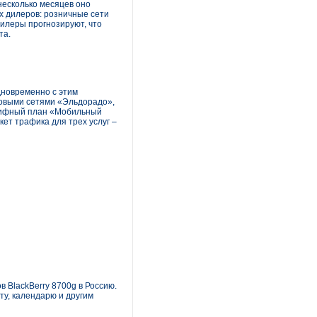
есколько месяцев оно
х дилеров: розничные сети
илеры прогнозируют, что
та.
дновременно с этим
говыми сетями «Эльдорадо»,
арифный план «Мобильный
ет трафика для трех услуг –
 BlackBerry 8700g в Россию.
ту, календарю и другим