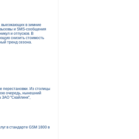
, выезжающих в зимние
е вызовы и SMS-сообщения
икул и отпусков. В
ляющую снизить стоимость
ный тренд сезона.
ые перестановки. Из столицы
свою очередь, нынешний
 ЗАО "Скайлинк",
луг в стандарте GSM 1800 в