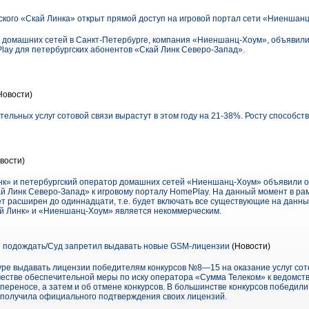
кого «Скай Линка» открыт прямой доступ на игровой портал сети «Ниеншан
 домашних сетей в Санкт-Петербурге, компания «Ниеншанц-Хоум», объявили
lay для петербургских абонентов «Скай Линк Северо-Запад».
Новости)
ельных услуг сотовой связи вырастут в этом году на 21-38%. Росту способст
вости)
нк» и петербургский оператор домашних сетей «Ниеншанц-Хоум» объявили о
й Линк Северо-Запад» к игровому порталу HomePlay. На данный момент в ра
ет расширен до одиннадцати, т.е. будет включать все существующие на данн
й Линк» и «Ниеншанц-Хоум» является некоммерческим.
 подождать/Суд запретил выдавать новые GSM-лицензии
(Новости)
уре выдавать лицензии победителям конкурсов №8—15 на оказание услуг сот
честве обеспечительной меры по иску оператора «Сумма Телеком» к ведомст
переносе, а затем и об отмене конкурсов. В большинстве конкурсов победил
е получила официального подтверждения своих лицензий.