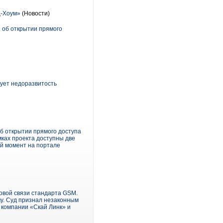
ц-Хоум»
(Новости)
 об открытии прямого
вует недоразвитость
б открытии прямого доступа
мках проекта доступны две
ый момент на портале
овой связи стандарта GSM.
ву. Суд признал незаконным
и компании «Скай Линк» и