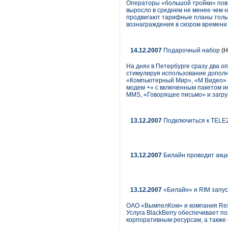
Операторы «большой тройки» повы
выросло в среднем не менее чем н
продвигают тарифные планы тольк
вознаграждения в скором времени
14.12.2007
Подарочный набор
(Н
На днях в Петербурге сразу два о
стимулируя использование дополн
«Компьютерный Мир», «М Видео» и
модем +» с включенным пакетом ин
MMS, «Говорящее письмо» и загруз
13.12.2007
Подключиться к TELE2
13.12.2007
Билайн проводит акц
13.12.2007
«Билайн» и RIM запуск
ОАО «ВымпелКом» и компания Rese
Услуга BlackBerry обеспечивает п
корпоративным ресурсам, а такж