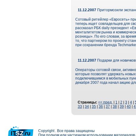
11.12.2007
Притормозили экспанс
Сотовый ритейлер «Евросеть» приз
теперь ищет совладельцев для св
рассказал РБК daily президент «
менталитетом рынка и коммерческ
розницы». По его словам, за врем
то, что партнером по проекту ста
при сохранении бренда Techmarket
11.12.2007
Подарки для новичков
Операторы сотовой связи, активн
которые позволят удержать новых 
подключившимся в мобильных пункт
декабря 2007 года начал акцию дл
Страницы:
<< пред.
|
1
|
2
|
3
|
4
|
33
|
34
|
35
|
36
|
37
|
38
|
39
|
40
|
4
Copyright . Все права защищены
При полном или частичном использовании материалов с