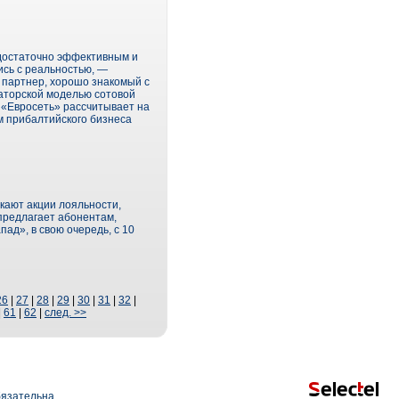
 достаточно эффективным и
ись с реальностью, —
 партнер, хорошо знакомый с
аторской моделью сотовой
. «Евросеть» рассчитывает на
м прибалтийского бизнеса
кают акции лояльности,
 предлагает абонентам,
ад», в свою очередь, с 10
26
|
27
|
28
|
29
|
30
|
31
|
32
|
|
61
|
62
|
след. >>
язательна