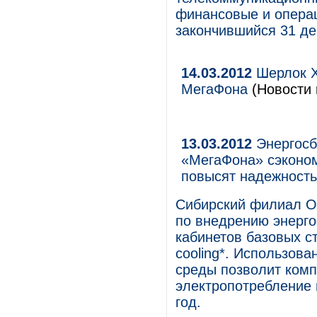
финансовые и операц
закончившийся 31 де
14.03.2012
Шерлок Х
МегаФона
(Новости 
13.03.2012
Энергосб
«МегаФона» сэконом
повысят надежность
Сибирский филиал О
по внедрению энерг
кабинетов базовых ст
cooling*. Использов
среды позволит ком
электропотребление 
год.