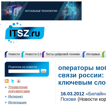
Новости
Новости 2.0
Тесты цифровой техники
Интервью
операторы мо
Подписка на новости:
связи россии:
ключевым сл
Управление
документами
16.03.2012
«Билайн»
Интернет
Пскове
(Новости кор
Интеграция