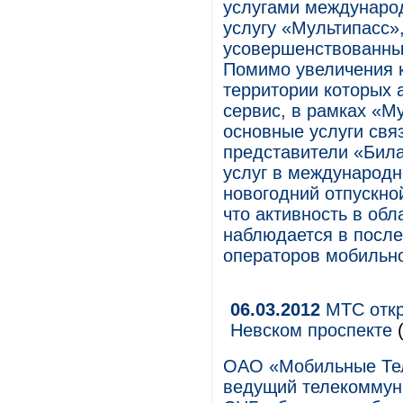
услугами международ
услугу «Мультипасс»
усовершенствованны
Помимо увеличения к
территории которых 
сервис, в рамках «М
основные услуги свя
представители «Бил
услуг в международн
новогодний отпускно
что активность в об
наблюдается в после
операторов мобильно
06.03.2012
МТС откр
Невском проспекте
(
ОАО «Мобильные Те
ведущий телекоммуни