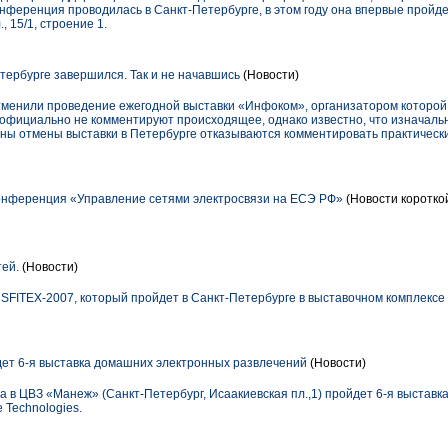
ференция проводилась в Санкт-Петербурге, в этом году она впервые пройдет
, 15/1, строение 1.
ербурге завершился. Так и не начавшись
(Новости)
отменили проведение ежегодной выставки «Инфоком», организатором которо
официально не комментируют происходящее, однако известно, что изначальн
ны отмены выставки в Петербурге отказываются комментировать практически
онференция «Управление сетями электросвязи на ЕСЭ РФ»
(Новости коротко
тей.
(Новости)
SFITEX-2007, который пройдет в Санкт-Петербурге в выставочном комплексе "
ет 6-я выставка домашних электронных развлечений
(Новости)
да в ЦВЗ «Манеж» (Санкт-Петербург, Исаакиевская пл.,1) пройдет 6-я выстав
e Technologies.