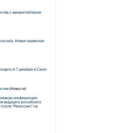
ества с авиаритейлером
асштаба. Новая сервисная
одить 6-7 декабря в Санкт-
истем
(Новости)
одневную конференцию
ем ведущего российского
 отеля "Ренессанс" на