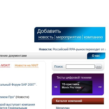
Добавить
новость
мероприятие
компанию
Новости:
Российский RPA-рынок переходит от автома
ление документами
О нас
а MSKIT
Новости на NNIT
Поиск:
Тесты цифровой техники
иальный Форум SAP 2007” .
ликом Про"
(Новости)
Каталог компаний
орой выступает компания
ляется Генеральным
Мегаплан