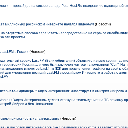
хостинг-провайдер на северо-западе PeterHost.Ru поздравил с годовщиной с
ет миллионы/В российском интернете начался видеобум
(Новости)
 на отсутствие способа заработать непосредственно на сервисе онлайн-виде
за эти проекты
 Last.FM в России
(Новости)
ательный сервис Last.FM (Великобритания) объявил о начале серии партне
а территории России, для чего был заключен контракт с компанией "Суп". На 
ям: внедрение виджетов Last.fm в ЖЖ для привлечения трафика на свой глоб
ий для укрепления позиций Last.FM в российском Интернете и работа с аген
st.FM.
интернете/Акционеры "Видео Интернешнл" инвестирует в Дмитрия Диброва и
4top.ru «Видео Интернешнл» делает ставку на телевидение: на ТВ-рекламу пр
Дмитрий Дибров и Лев Новоженов.
свою причастность к спам-рассылке
(Новости)
я» в массовой интернет-рассылке с рекламой своих услуг, заявляет, что спа