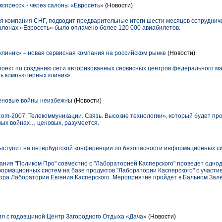
спресс» - через салоны «Евросеть»
(Новости)
я компания СНГ, подводит предварительные итоги шести месяцев сотруднич
салонах «Евросеть» было оплачено более 120 000 авиабилетов.
линик» – новая сервисная компания на российском рынке
(Новости)
оект по созданию сети авторизованных сервисных центров федерального м
ь компьютерных клиник».
еновые войны неизбежны
(Новости)
m-2007: Телекоммуникации. Связь. Высокие технологии», который будет прох
ных войнах… ценовых, разумеется.
ыступит на петербургской конференции по безопасности информационных с
пания "Поликом Про" совместно с "Лабораторией Касперского" проведет одн
ормационных систем на базе продуктов "Лаборатории Касперского" с участи
ора Лаборатории Евгения Касперского. Мероприятие пройдет в Бальном Зале
ил с годовщиной Центр Загородного Отдыха «Дача»
(Новости)