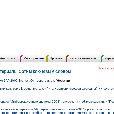
Аналитика
Мероприятия
Проекты
Каталог компаний
Управ
Новости н
атериалы с этим ключевым словом
 SAP 2007 Бизнес. От первого лица.
(Новости)
аким девизом в Москве, в отеле «Ритц-Карлтон» прошел ежегодный «Индустр
ренция "Информационные системы 2008" приурочена к юбилею компании "По
ежегодная конференция "Информационные системы 2008", организатором кот
дет при поддержке российского отделения корпорации Microsoft, которая яв