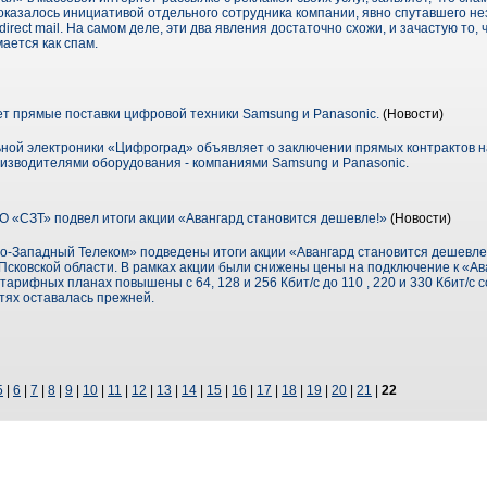
оказалось инициативой отдельного сотрудника компании, явно спутавшего не
irect mail. На самом деле, эти два явления достаточно схожи, и зачастую то, 
ается как спам.
 прямые поставки цифровой техники Samsung и Panasonic.
(Новости)
ной электроники «Цифроград» объявляет о заключении прямых контрактов н
изводителями оборудования - компаниями Samsung и Panasonic.
 «СЗТ» подвел итоги акции «Авангард становится дешевле!»
(Новости)
-Западный Телеком» подведены итоги акции «Авангард становится дешевле!
и Псковской области. В рамках акции были снижены цены на подключение к «Ав
тарифных планах повышены с 64, 128 и 256 Кбит/с до 110 , 220 и 330 Кбит/с 
тях оставалась прежней.
5
|
6
|
7
|
8
|
9
|
10
|
11
|
12
|
13
|
14
|
15
|
16
|
17
|
18
|
19
|
20
|
21
|
22