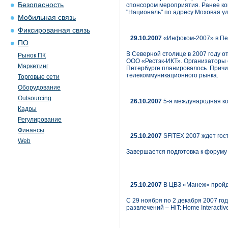
Безопасность
спонсором мероприятия. Ранее кон
"Националь" по адресу Моховая ул.
Мобильная связь
Фиксированная связь
29.10.2007
«Инфоком-2007» в Пет
ПО
В Северной столице в 2007 году 
Рынок ПК
ООО «Рестэк-ИКТ». Организаторы 
Маркетинг
Петербурге планировалось. Причи
телекоммуникационного рынка.
Торговые сети
Оборудование
Outsourcing
26.10.2007
5-я международная к
Кадры
Регулирование
Финансы
25.10.2007
SFITEX 2007 ждет гос
Web
Завершается подготовка к форуму 
25.10.2007
В ЦВЗ «Манеж» пройд
С 29 ноября по 2 декабря 2007 го
развлечений – HiT: Home Interactiv