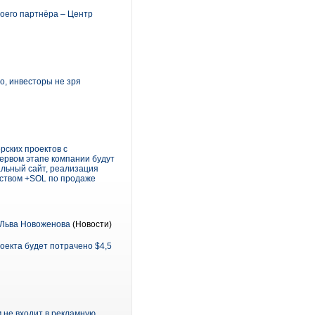
воего партнёра – Центр
о, инвесторы не зря
рских проектов с
первом этапе компании будут
альный сайт, реализация
тством +SOL по продаже
 Льва Новоженова
(Новости)
оекта будет потрачено $4,5
м не входит в рекламную