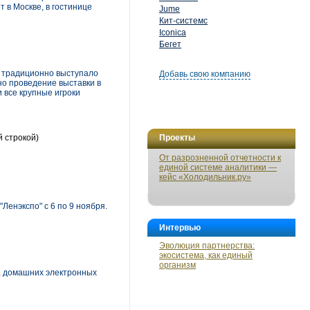
 в Москве, в гостинице
Jume
Кит-системс
Iconica
Бегет
й традиционно выступало
Добавь свою компанию
о проведение выставки в
 все крупные игроки
й строкой)
Проекты
От разрозненной отчетности к
единой системе аналитики —
кейс «Холодильник.ру»
Ленэкспо" с 6 по 9 ноября.
Интервью
Эволюция партнерства:
экосистема, как единый
организм
ка домашних электронных