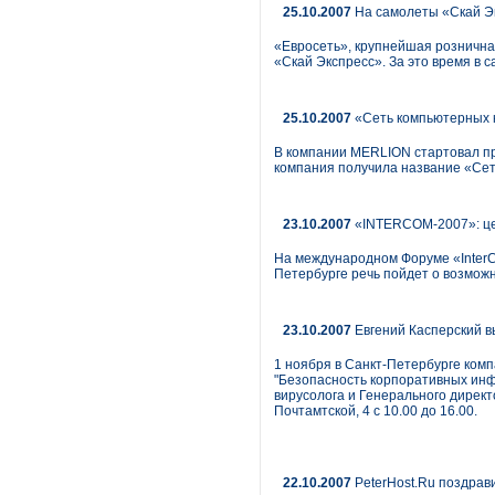
25.10.2007
На самолеты «Скай Эк
«Евросеть», крупнейшая рознична
«Скай Экспресс». За это время в 
25.10.2007
«Сеть компьютерных к
В компании MERLION стартовал пр
компания получила название «Сет
23.10.2007
«INTERCOM-2007»: ц
На международном Форуме «InterCo
Петербурге речь пойдет о возмож
23.10.2007
Евгений Касперский в
1 ноября в Санкт-Петербурге ком
"Безопасность корпоративных инф
вирусолога и Генерального директ
Почтамтской, 4 с 10.00 до 16.00.
22.10.2007
PeterHost.Ru поздрав