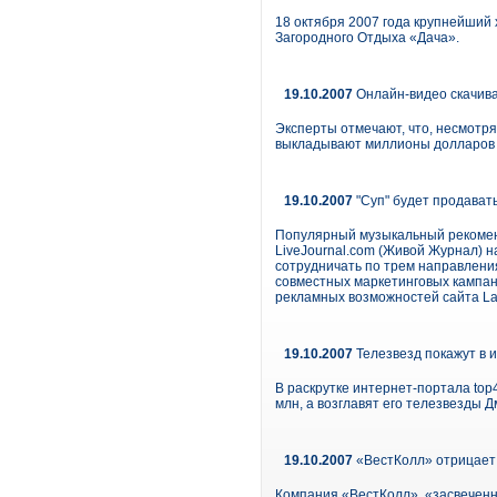
18 октября 2007 года крупнейший 
Загородного Отдыха «Дача».
19.10.2007
Онлайн-видео скачива
Эксперты отмечают, что, несмотря
выкладывают миллионы долларов 
19.10.2007
"Суп" будет продавать
Популярный музыкальный рекоменд
LiveJournal.com (Живой Журнал) н
сотрудничать по трем направлени
совместных маркетинговых кампан
рекламных возможностей сайта La
19.10.2007
Телезвезд покажут в 
В раскрутке интернет-портала top
млн, а возглавят его телезвезды 
19.10.2007
«ВестКолл» отрицает 
Компания «ВестКолл», «засвеченна