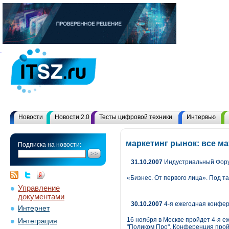
Новости
Новости 2.0
Тесты цифровой техники
Интервью
маркетинг рынок: все м
Подписка на новости:
31.10.2007
Индустриальный Форум
«Бизнес. От первого лица». Под т
Управление
документами
30.10.2007
4-я ежегодная конфе
Интернет
16 ноября в Москве пройдет 4-я 
Интеграция
"Поликом Про". Конференция прой