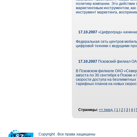
политику компании. Это действие 
маркетинговым инструментом, как d
инструмент маркетинга, восприним
17.10.2007
«Цифроград» начинает
Федеральная сеть центров мобиль
цифровой техники с ведущими про
17.10.2007
Псковский филиал ОАО
В Псковском филиале ОАО «Северо
августа по 30 сентября в Пскове 
скорости доступа на безлимитных 
тарифных планов на новых скорос
Страницы:
<< пред.
|
1
|
2
|
3
|
4
|
Copyright . Все права защищены