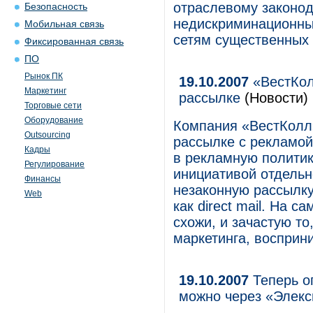
отраслевому законод
Безопасность
недискриминационный
Мобильная связь
сетям существенных 
Фиксированная связь
ПО
Рынок ПК
19.10.2007
«ВестКол
Маркетинг
рассылке
(Новости)
Торговые сети
Оборудование
Компания «ВестКолл»
Outsourcing
рассылке с рекламой 
Кадры
в рекламную политик
Регулирование
инициативой отдельн
Финансы
незаконную рассылку
Web
как direct mail. На 
схожи, и зачастую то
маркетинга, восприн
19.10.2007
Теперь о
можно через «Элекс