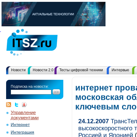
Новости
Новости 2.0
Тесты цифровой техники
Интервью
интернет про
Подписка на новости:
московская об
ключевым сл
Управление
документами
24.12.2007
ТрансТел
Интернет
высокоскоростного 
Интеграция
Россией и Японией
(