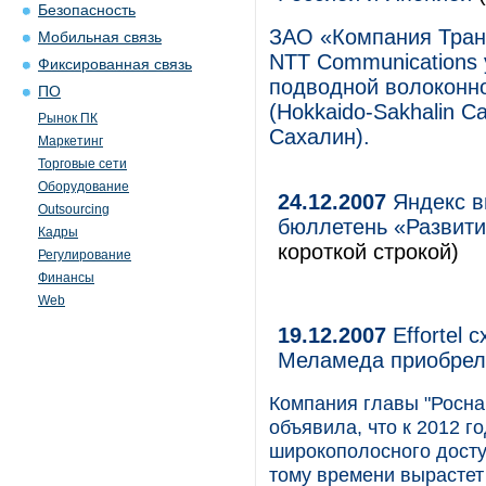
Безопасность
ЗАО «Компания Тран
Мобильная связь
NTT Communications
Фиксированная связь
подводной волоконн
ПО
(Hokkaido-Sakhalin C
Рынок ПК
Сахалин).
Маркетинг
Торговые сети
Оборудование
24.12.2007
Яндекс в
Outsourcing
бюллетень «Развити
Кадры
короткой строкой)
Регулирование
Финансы
Web
19.12.2007
Effortel 
Меламеда приобрел
Компания главы "Роснан
объявила, что к 2012 г
широкополосного доступ
тому времени вырастет