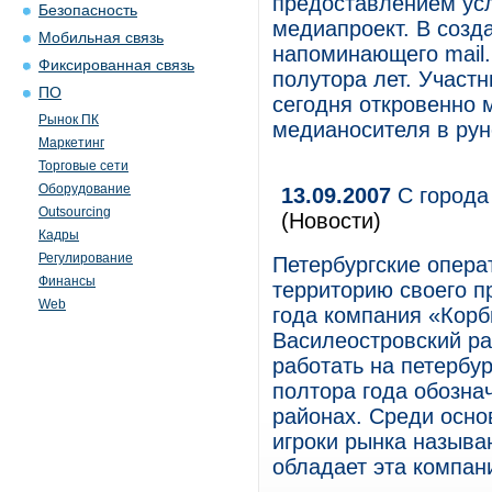
предоставлением усл
Безопасность
медиапроект. В созд
Мобильная связь
напоминающего mail.r
Фиксированная связь
полутора лет. Участн
ПО
сегодня откровенно 
Рынок ПК
медианосителя в рун
Маркетинг
Торговые сети
Оборудование
13.09.2007
С города
Outsourcing
(Новости)
Кадры
Регулирование
Петербургские опер
Финансы
территорию своего пр
Web
года компания «Корб
Василеостровский ра
работать на петербур
полтора года обозна
районах. Среди осно
игроки рынка назыв
обладает эта компан