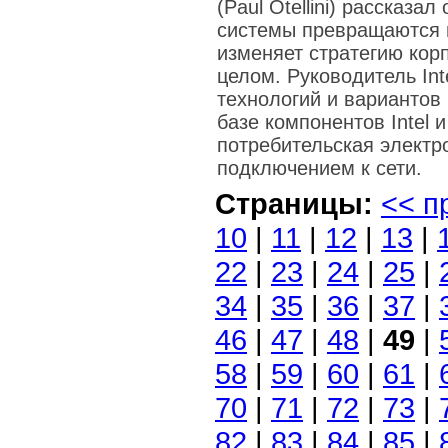
(Paul Otellini) рассказ
системы превращаются и
изменяет стратегию кор
целом. Руководитель In
технологий и вариантов
базе компонентов Intel 
потребительская электр
подключением к сети.
Страницы:
<< п
10
|
11
|
12
|
13
|
22
|
23
|
24
|
25
|
34
|
35
|
36
|
37
|
46
|
47
|
48
|
49
|
58
|
59
|
60
|
61
|
70
|
71
|
72
|
73
|
82
|
83
|
84
|
85
|