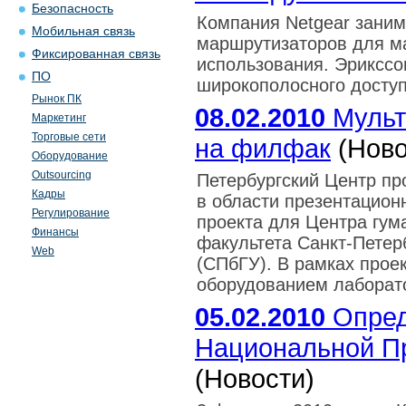
Безопасность
Компания Netgear заним
Мобильная связь
маршрутизаторов для ма
Фиксированная связь
использования. Эрикссо
ПО
широкополосного доступ
Рынок ПК
08.02.2010
Мульт
Маркетинг
Торговые сети
на филфак
(Ново
Оборудование
Outsourcing
Петербургский Центр пр
Кадры
в области презентацион
Регулирование
проекта для Центра гу
Финансы
факультета Санкт-Петер
Web
(СПбГУ). В рамках прое
оборудованием лаборато
05.02.2010
Опред
Национальной П
(Новости)