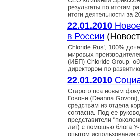
CEO компании Эрикссон
результаты по итогам ра
итоги деятельности за 2
22.01.2010
Новое 
в России
(Новост
Chloride Rus’, 100% доч
мировых производителей
(ИБП) Chloride Group, о
директором по развитию
22.01.2010
Социа
Старого пса новым фоку
Говони (Deanna Govoni)
средствам из отдела ко
согласна. Под ее руков
представители "поколени
лет) с помощью блога Y
опытом использования с