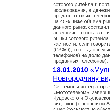
сотового ритейла и порт
исследования, в денеж
продаж сотовых телефон
на 45% ниже объема рын
данного рынка составил
аналогичного показател
рынки сотового ритейла
частности, если говори
(СЗФО), то по данным и
телефонов) на долю дан
проданных телефонов).
18.01.2010
«Муль
Новгородчину в
Системный интегратор «
«Мототелеком», заверш
Чудовского и Окуловско
видеоконференцсвязи
S
с необходимостью обес