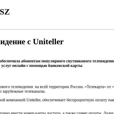
TSZ
дение с Uniteller
 обеспечила абонентам популярного спутникового телевидени
 услуг онлайн с помощью банковской карты
вого телевидения на всей территории России. «Телекарта» от 
и зарубежные телеканалы.
вой компанией Uniteller, обеспечивает беспроцентную оплату п
аточно ввести номер карты доступа, а также сумму оплаты. Дал