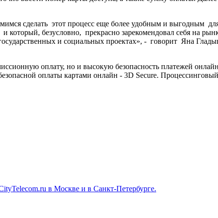
ремимся сделать этот процесс еще более удобным и выгодным для
 и который, безусловно, прекрасно зарекомендовал себя на рын
, государственных и социальных проектах», - говорит Яна Гл
комиссионную оплату, но и высокую безопасность платежей онлай
опасной оплаты картами онлайн - 3D Secure. Процессинговый це
ityTelecom.ru в Москве и в Санкт-Петербурге.