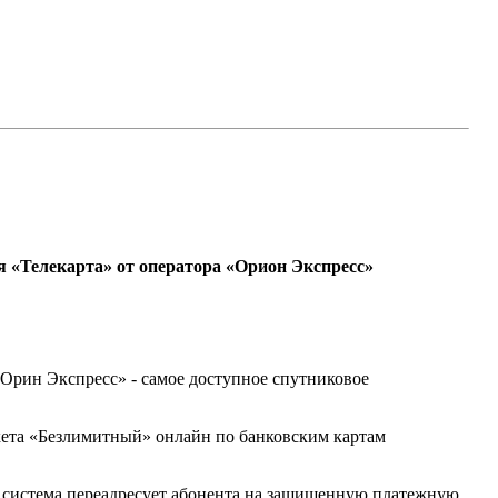
я «Телекарта» от оператора «Орион Экспресс»
«Орин Экспресс» - самое доступное спутниковое
акета «Безлимитный» онлайн по банковским картам
ее система переадресует абонента на защищенную платежную