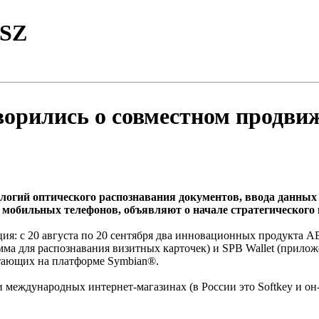
TSZ
ворились о совместном продв
гий оптического распознавания документов, ввода данных 
 мобильных телефонов, объявляют о начале стратегического
ия: с 20 августа по 20 сентября два инновационных продукта A
амма для распознавания визитных карточек) и SPB Wallet (прил
тающих на платформе Symbian®.
 международных интернет-магазинах (в России это Softkey и он