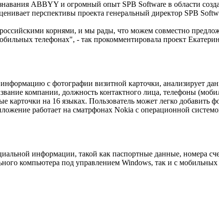
знавания ABBYY и огромный опыт SPB Software в области созда
ценивает перспективы проекта генеральный директор SPB Softwa
российскими корнями, и мы рады, что можем совместно предлож
обильных телефонах", - так прокомментировала проект Екатерин
т информацию с фотографии визитной карточки, анализирует да
звание компании, должность контактного лица, телефоны (мобиль
ые карточки на 16 языках. Пользователь может легко добавить 
иложение работает на сматрфонах Nokia c операционной систем
циальной информации, такой как паспортные данные, номера сче
ного компьютера под управлением Windows, так и с мобильных 