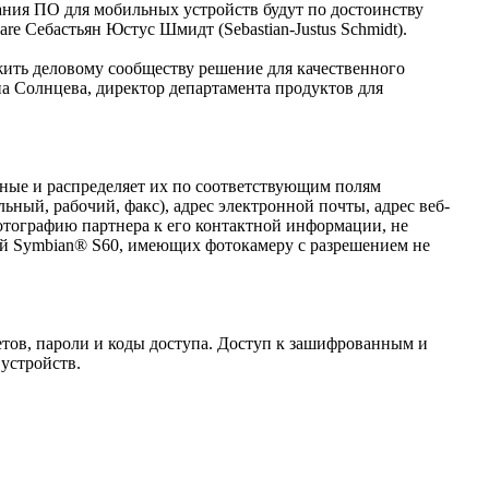
ния ПО для мобильных устройств будут по достоинству
re Себастьян Юстус Шмидт (Sebastian-Justus Schmidt).
ить деловому сообществу решение для качественного
а Солнцева, директор департамента продуктов для
нные и распределяет их по соответствующим полям
ный, рабочий, факс), адрес электронной почты, адрес веб-
фотографию партнера к его контактной информации, не
ой Symbian® S60, имеющих фотокамеру с разрешением не
тов, пароли и коды доступа. Доступ к зашифрованным и
устройств.