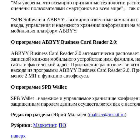
"Мы уверены, что всемирно признанные технологии распо
оценены пользователями смартфонов во всем мире", - так о
"SPB Software и ABBYY - всемирно известные компании с 
ввода, управления и надежного хранения информации на м
мобильных платформ ABBYY.
О программе ABBYY Business Card Reader 2.0:
ABBYY Business Card Reader 2.0 автоматически распознае
записной книжки мобильного устройства: имя, фамилия, на
сайта и фактический адрес. Приложение распознает визитн
выходя из программы ABBYY Business Card Reader 2.0. Пр
менее 2 МП и функцию автофокуса.
О программе SPB Wallet:
SPB Wallet - надежное и управляемое хранилище конфиден
защищенным паролем данным осуществляется как с настоль
Редактор раздела:
Юрий Мальцев (
maltsev@mskit.ru
)
Рубрики:
Маркетинг
,
ПО
наверх