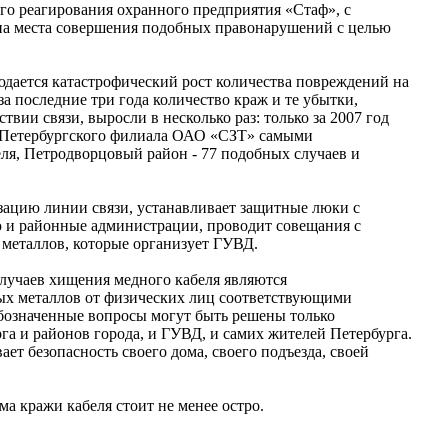
ого реагирования охранного предприятия «Стаф», с
 на места совершения подобных правонарушений с целью
юдается катастрофический рост количества повреждений на
а последние три года количество краж и те убытки,
вии связи, выросли в несколько раз: только за 2007 год
ке Петербургского филиала ОАО «СЗТ» самыми
еля, Петродворцовый район - 77 подобных случаев и
зацию линии связи, устанавливает защитные люки с
ую и районные администрации, проводит совещания с
 металлов, которые организует ГУВД.
лучаев хищения медного кабеля являются
ых металлов от физических лиц соответствующими
Обозначенные вопросы могут быть решены только
га и районов города, и ГУВД, и самих жителей Петербурга.
ет безопасность своего дома, своего подъезда, своей
 кражи кабеля стоит не менее остро.