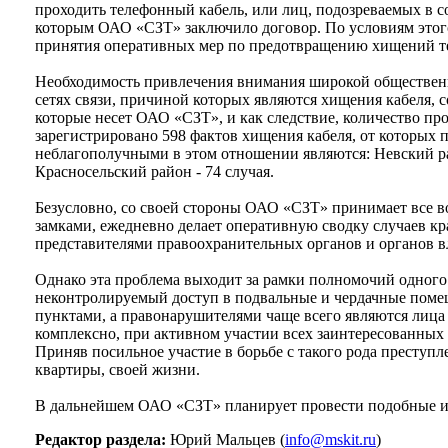
проходить телефонный кабель, или лиц, подозреваемых в с
которым ОАО «СЗТ» заключило договор. По условиям этого
принятия оперативных мер по предотвращению хищений те
Необходимость привлечения внимания широкой общественно
сетях связи, причиной которых являются хищения кабеля, с
которые несет ОАО «СЗТ», и как следствие, количество про
зарегистрировано 598 фактов хищения кабеля, от которых
неблагополучными в этом отношении являются: Невский рай
Красносельский район - 74 случая.
Безусловно, со своей стороны ОАО «СЗТ» принимает все в
замками, ежедневно делает оперативную сводку случаев кр
представителями правоохранительных органов и органов вл
Однако эта проблема выходит за рамки полномочий одного
неконтролируемый доступ в подвальные и чердачные поме
пунктами, а правонарушителями чаще всего являются лица
комплексно, при активном участии всех заинтересованных 
Приняв посильное участие в борьбе с такого рода преступл
квартиры, своей жизни.
В дальнейшем ОАО «СЗТ» планирует провести подобные ин
Редактор раздела:
Юрий Мальцев (
info@mskit.ru
)