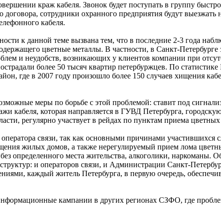
овершении краж кабеля. Звонок будет поступать в группу быстр
 договора, сотрудники охранного предприятия будут выезжать
лефонного кабеля.
сти к данной теме вызвана тем, что в последние 2-3 года набл
одержащего цветные металлы. В частности, в Санкт-Петербурге з
блем и неудобств, возникающих у клиентов компании при отсутст
 пострадали более 50 тысяч квартир петербуржцев. По статисти
он, где в 2007 году произошло более 150 случаев хищения каб
озможные меры по борьбе с этой проблемой: ставит под сигнали
ажи кабеля, которая направляется в ГУВД Петербурга, городск
асти, регулярно участвует в рейдах по пунктам приема цветных
 оператора связи, так как основными причинами участившихся с
щения жилых домов, а также нерегулируемый прием лома цветн
 без определенного места жительства, алкоголики, наркоманы. 
структур: и операторов связи, и Администрации Санкт-Петербур
ениями, каждый житель Петербурга, в первую очередь, обеспечива
формационные кампании в других регионах СЗФО, где проблема