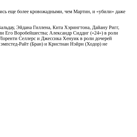
лись еще более кровожадными, чем Мартин, и «убили» даже
льдау, Эйдана Гиллена, Кита Хэрингтона, Дайану Ригг,
ли Его Воробейшества; Александр Сиддиг («24») в роли
 Лоренти Селлерс и Джессика Хенуик в роли дочерей
эмпстед-Райт (Бран) и Кристиан Нэйрн (Ходор) не