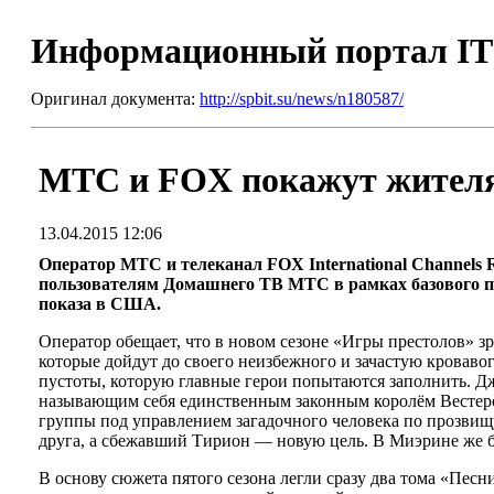
Информационный портал I
Оригинал документа:
http://spbit.su/news/n180587/
МТС и FOX покажут жителя
13.04.2015 12:06
Оператор МТС и телеканал FOX International Channels 
пользователям Домашнего ТВ МТС в рамках базового пак
показа в США.
Оператор обещает, что в новом сезоне «Игры престолов»
которые дойдут до своего неизбежного и зачастую кроваво
пустоты, которую главные герои попытаются заполнить. Д
называющим себя единственным законным королём Вестерос
группы под управлением загадочного человека по прозвищу
друга, а сбежавший Тирион — новую цель. В Миэрине же буд
В основу сюжета пятого сезона легли сразу два тома «Пес