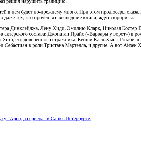
т раз решил нарушить традицию.
ртей в нем будет по-прежнему много. При этом продюсеры оказа
что даже тех, кто прочел все вышедшие книги, ждут сюрпризы.
итера Динклейджа, Лену Хиди, Эмилию Кларк, Николая Костер-Ва
 актёрского состава: Джонатан Прайс («Варвары у ворот») в ро
 Хота, его доверенного стражника; Кейши Касл-Хьюз, Розабелл
 Себастиан в роли Тристана Мартелла, и другие. А вот Айзек Х
гу "Аренда сервера" в Санкт-Петербурге.