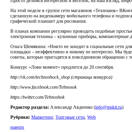
Просто делимся интересной и веселой, на наш взгляд, инф
На этой неделе в группе сети магазинов «Техношок» ВКон
сделанную на видеокамеру мобильного телефона и подписат
графический планшет для рисования.
В планах компании регулярно проводить подобные простые
электронная техника – кухонные приборы, компьютерные д
Ольга Шемякина: «Никто не заходит в социальные сети для
площадки – неэффективно и никому не интересно. Мы буде
советы, которые пригодятся в повседневном обращении с 
Конкурс «Лови момент» продлится до 20 сентября.
http://vk.com/technoshock_shop (страница конкурса)
http://www.facebook.com/Tehnosok
https://twitter.com/Tehnoshok
Редактор раздела:
Александр Авдеенко (
info@mskit.ru
)
Рубрики:
Маркетинг
,
Торговые сети
,
Web
наверх